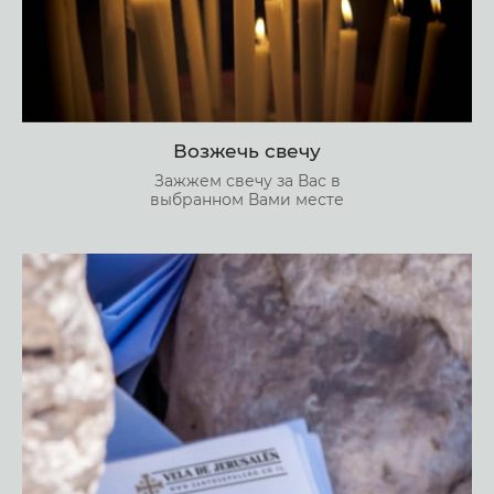
Возжечь свечу
Зажжем свечу за Вас в
выбранном Вами месте