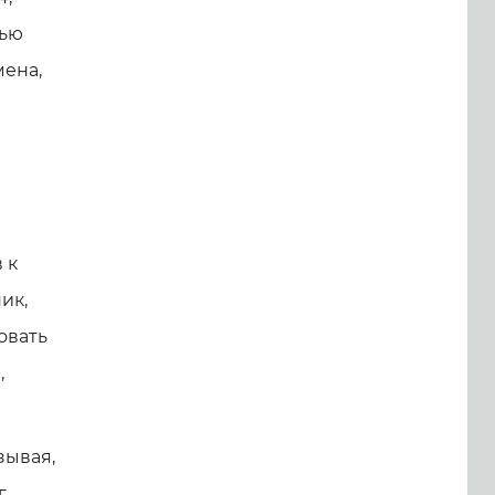
дью
мена,
 к
ик,
овать
,
зывая,
г