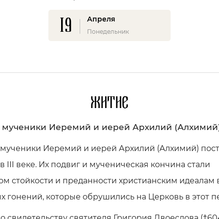
19
Апреля
Понедельник
Житие
 мученики Иеремий и иерей Архилий (Алхимий
 мученики Иеремий и иерей Архилий (Алхимий) пос
 в III веке. Их подвиг и мученическая кончина стали
ом стойкости и преданности христианским идеалам 
х гонений, которые обрушились на Церковь в этот п
о свидетельству святителя Григория Двоеслова (†60