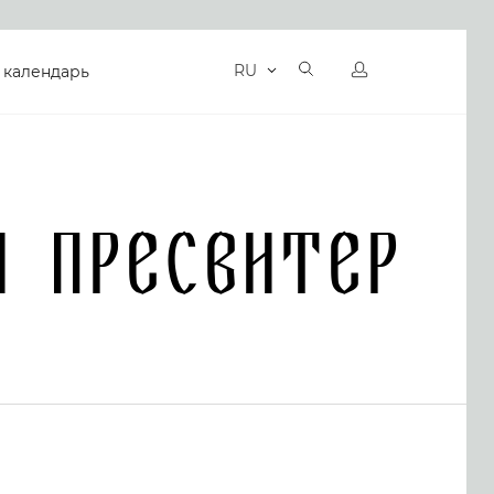
RU
 календарь
й Пресвитер