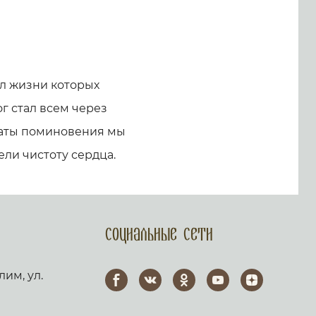
л жизни которых
г стал всем через
 даты поминовения мы
ели чистоту сердца.
Социальные сети
лим, ул.