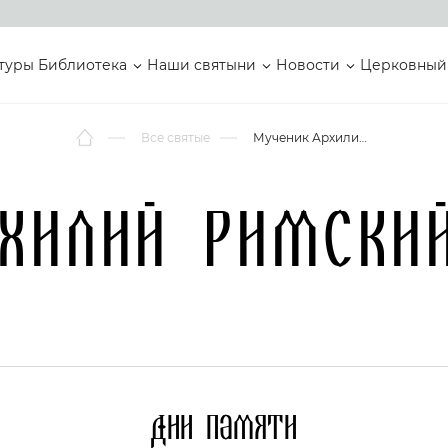
туры
Библиотека
Наши святыни
Новости
Церковный
Все святые
Мученик Архилий Римский Пресвитер
хилий Римски
Дни памяти