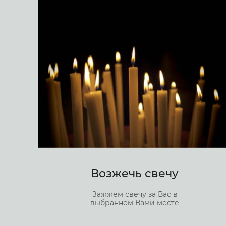
Возжечь свечу
Зажжем свечу за Вас в
выбранном Вами месте