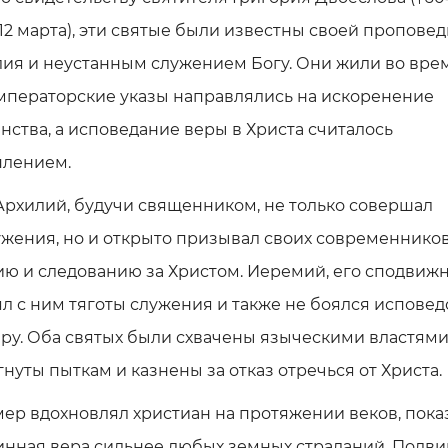
12 марта), эти святые были известны своей пропове
ия и неустанным служением Богу. Они жили во вре
императорские указы направлялись на искоренение
нства, а исповедание веры в Христа считалось
плением.
рхилий, будучи священником, не только совершал
жения, но и открыто призывал своих современников
ю и следованию за Христом. Иеремий, его сподвижн
л с ним тяготы служения и также не боялся исповед
ру. Оба святых были схвачены языческими властями
нуты пыткам и казнены за отказ отречься от Христа.
ер вдохновлял христиан на протяжении веков, пока
инная вера сильнее любых земных страданий. Подви