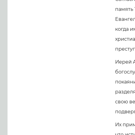
память 
Евангел
когда 
христиа
престу
Иерей А
богослу
покаяни
разделя
свою ве
подверг
Их прим
что ист