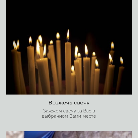
Возжечь свечу
Зажжем свечу за Вас в
выбранном Вами месте