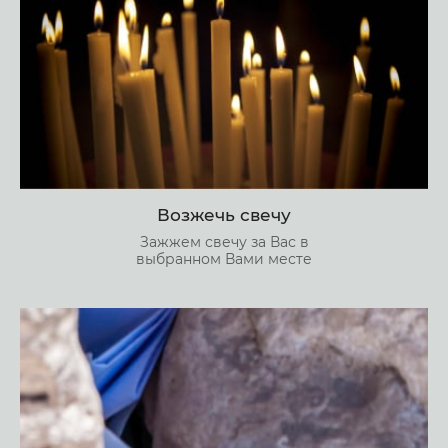
Возжечь свечу
Зажжем свечу за Вас в
выбранном Вами месте