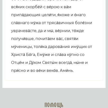
вся́ких скорбе́й с ве́рою к ва́м
припа́дающия цели́ти, я́коже и о́наго
сла́внаго му́жа от тряса́вичныя боле́зни
уврачева́сте, да и мы́, ве́рнии, то́жде
получи́вше, почита́ем ва́с, святи́и
му́ченицы, толи́ка дарова́ния иму́щих от
Христа́ Бо́га, Ему́же и сла́ва ку́пно со
Отце́м и Ду́хом Святы́м всегда́, ны́не и
при́сно и во ве́ки веко́в. Ами́нь.
Помощь