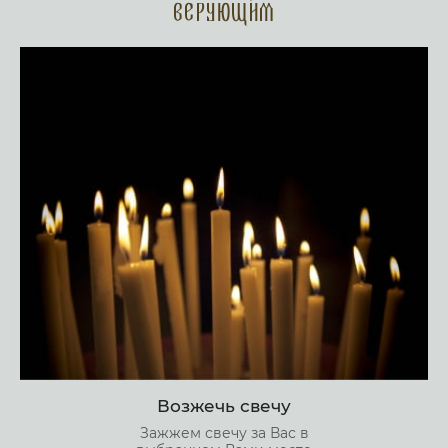
верующим
Возжечь свечу
Зажжем свечу за Вас в