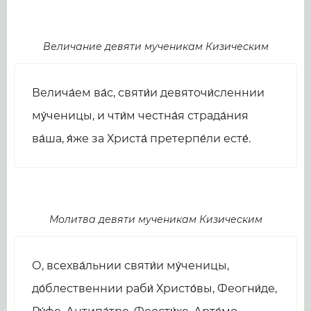
Величание девяти мученикам Кизическим
Велича́ем ва́с, святи́и девяточи́сленнии
му́ченицы, и чти́м честна́я страда́ния
ва́ша, я́же за Христа́ претерпе́ли есте́.
Молитва девяти мученикам Кизическим
О, всехва́льнии святи́и му́ченицы,
до́блественнии раби́ Христо́вы, Феогни́де,