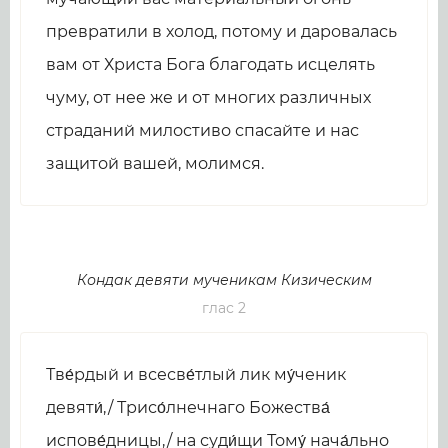
превратили в холод, потому и даровалась
вам от Христа Бога благодать исцелять
чуму, от нее же и от многих различных
страданий милостиво спасайте и нас
защитой вашей, молимся.
Кондак девяти мученикам Кизическим
глас 2
Тве́рдый и всесве́тлый лик му́ченик
девяти́,/ Трисо́лнечнаго Божества́
испове́дницы,/ на суди́щи Тому́ нача́льно