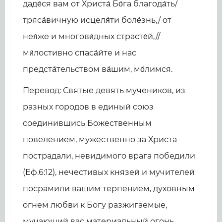
даде́ся вам от Христа́ Бо́га благода́ть/
тряса́вичную исцеля́ти боле́знь,/ от
нея́же и многови́дных страсте́й,//
ми́лостивно спаса́йте и нас
предста́тельством ва́шим, мо́лимся.
Перевод: Святые девять мучеников, из
разных городов в единый союз
соединившись Божественным
повелением, мужественно за Христа
пострадали, невидимого врага победили
(Еф.6:12), нечестивых князей и мучителей
посрамили вашим терпением, духовным
огнем любви к Богу разжигаемые,
мучающий вас материальный огонь