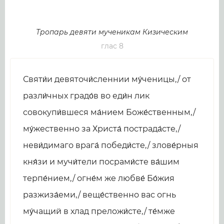
Тропарь девяти мученикам Кизическим
глас 8
Святи́и девяточи́сленнии му́ченицы,/ от
разли́чных градо́в во еди́н лик
совокупи́вшеся ма́нием Боже́ственным,/
му́жественно за Христа́ пострада́сте,/
неви́димаго врага́ победи́сте,/ злове́рныя
кня́зи и мучи́тели посрами́сте ва́шим
терпе́нием,/ огне́м же любве́ Бо́жия
разжиза́еми,/ веще́ственно вас огнь
му́чащий в хлад преложи́сте,/ те́мже