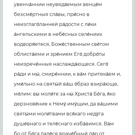
увенча́ннии неувяда́емым венце́м
безсме́ртныя сла́вы, при́сно в
неизглаго́ланней ра́дости с ли́ки
а́нгельскими в небе́сных селе́ниих
водворя́етеся, Боже́ственным све́том
облиста́еми и зре́нием Его́ добро́ты
неизрече́нныя наслажда́ющеся. Сего́
ра́ди и мы́, смире́ннии, к ва́м притека́ем и,
уми́льно на святы́й ва́ш о́браз взира́юще,
мо́лим: вы́ моли́те за ны́ Христа́ Бо́га, я́ко
дерзнове́ние к Нему́ иму́щии, да ва́шими
святы́ми моли́твами вся́каго неду́га
душе́внаго и теле́снаго изба́вимся. Ва́м
бо от Бо́га даде́ся враче́бный да́р от