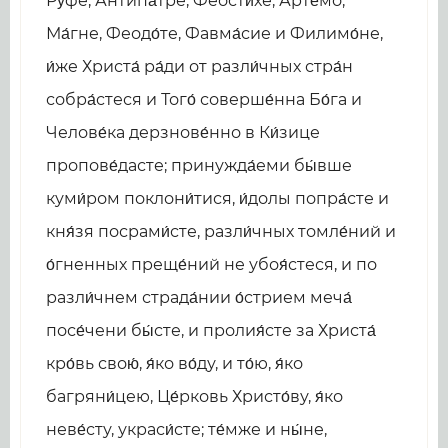
Ру́фе, Антипа́тре, Феости́хе, Арте́мо,
Ма́гне, Феодо́те, Фавма́сие и Филимо́не,
и́же Христа́ ра́ди от разли́чных стра́н
собра́стеся и Того́ соверше́нна Бо́га и
Челове́ка дерзнове́нно в Ки́зице
пропове́дасте; принужда́еми бы́вше
куми́ром поклони́тися, и́долы попра́сте и
кня́зя посрами́сте, разли́чных томле́ний и
о́гненных преще́ний не убоя́стеся, и по
разли́чнем страда́нии о́стрием меча́
посе́чени бы́сте, и пролия́сте за Христа́
кро́вь свою́, я́ко во́ду, и то́ю, я́ко
багряни́цею, Це́рковь Христо́ву, я́ко
неве́сту, украси́сте; те́мже и ны́не,