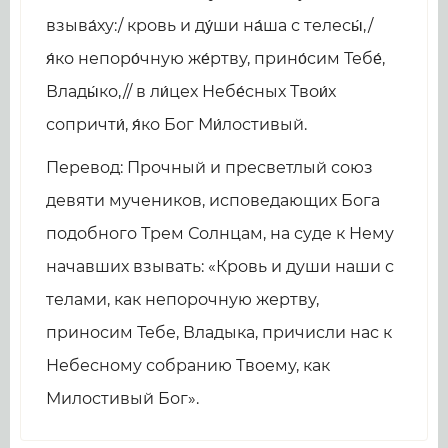
взыва́ху:/ кровь и ду́ши на́ша с телесы́,/
я́ко непоро́чную же́ртву, прино́сим Тебе́,
Влады́ко,// в ли́цех Небе́сных Твои́х
сопричти́, я́ко Бог Ми́лостивый.
Перевод: Прочный и пресветлый союз
девяти мучеников, исповедающих Бога
подобного Трем Солнцам, на суде к Нему
начавших взывать: «Кровь и души наши с
телами, как непорочную жертву,
приносим Тебе, Владыка, причисли нас к
Небесному собранию Твоему, как
Милостивый Бог».