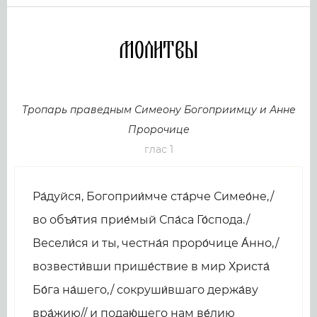
Молитвы
Тропарь праведным Симеону Богоприимцу и Анне
Пророчице
глас 1
Ра́дуйся, Богоприи́мче ста́рче Симео́не,/
во объя́тия прие́мый Спа́са Го́спода./
Весели́ся и ты, честна́я проро́чице А́нно,/
возвести́вши прише́ствие в мир Христа́
Бо́га на́шего,/ сокруши́вшаго держа́ву
вра́жию// и подаю́щего нам ве́лию