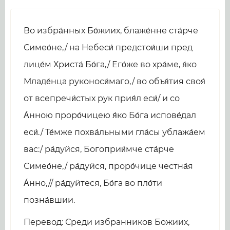
Во избра́нных Бо́жиих, блаже́нне ста́рче
Симео́не,/ на Небеси́ предстои́ши пред
лице́м Христа́ Бо́га,/ Его́же во хра́ме, я́ко
Младе́нца руконоси́маго,/ во объя́тия своя́
от всепречи́стых рук прия́л еси́/ и со
А́нною проро́чицею я́ко Бо́га испове́дал
еси́./ Те́мже похва́льными гла́сы ублажа́ем
вас:/ ра́дуйся, Богоприи́мче ста́рче
Симео́не,/ ра́дуйся, проро́чице честна́я
А́нно,// ра́дуйтеся, Бо́га во пло́ти
позна́вшии.
Перевод: Среди избранников Божиих,