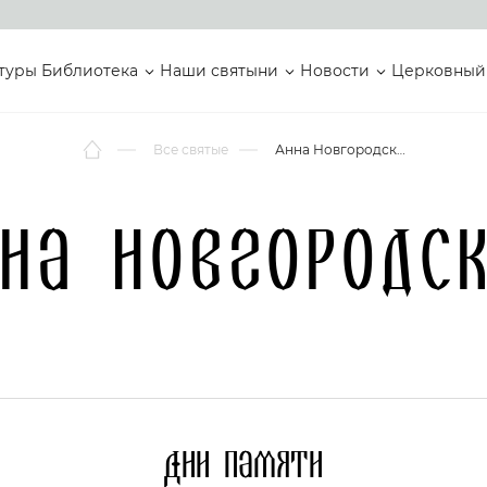
туры
Библиотека
Наши святыни
Новости
Церковный
Все святые
Анна Новгородская
на Новгородс
Дни памяти