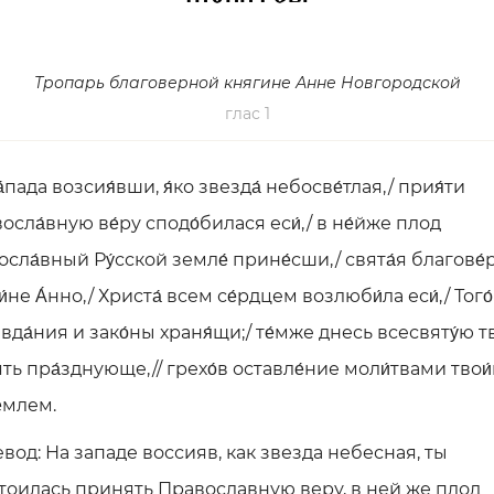
Тропарь благоверной княгине Анне Новгородской
глас 1
́пада возсия́вши, я́ко звезда́ небосве́тлая,/ прия́ти
осла́вную ве́ру сподо́билася еси́,/ в не́йже плод
осла́вный Ру́сской земле́ прине́сши,/ свята́я благове́
́не А́нно,/ Христа́ всем се́рдцем возлюби́ла еси́,/ Того́
вда́ния и зако́ны храня́щи;/ те́мже днесь всесвяту́ю т
ять пра́зднующе,// грехо́в оставле́ние моли́твами твои
́млем.
вод: На западе воссияв, как звезда небесная, ты
тоилась принять Православную веру, в ней же плод