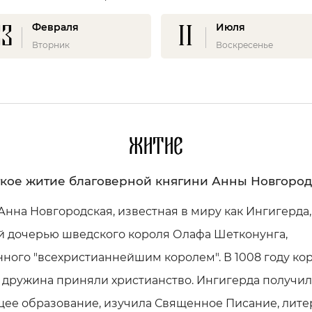
23
11
Февраля
Июля
Вторник
Воскресенье
Житие
кое житие благоверной княгини Анны Новгоро
Анна Новгородская, известная в миру как Ингигерда
й дочерью шведского короля Олафа Шетконунга,
ного "всехристианнейшим королем". В 1008 году кор
 дружина приняли христианство. Ингигерда получил
щее образование, изучила Священное Писание, лите