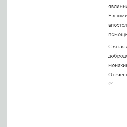
явленно
Евфими
апостол
помощь
Святая
доброде
монахин
Отечест