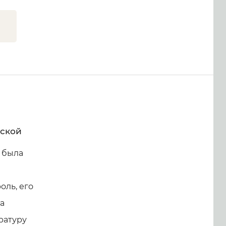
дской
, была
оль, его
а
ратуру