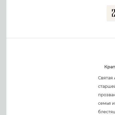
Крат
Святая 
старше
прозван
семья и
блестя