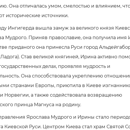
ию. Она отличалась умом, смелостью и влиянием, чт
ют исторические источники.
году Ингигерда вышла замуж за великого князя Киев
а Мудрого. Приняв православие, она получила имя 
тве приданого она принесла Руси город Альдейгабо
 Ладога). Став великой княгиней, Ирина активно пом
государственных делах, проявляя мудрость и
льность. Она способствовала укреплению отношени
ыми странами Европы, приютила в Киеве изгнанник
и Норвегии, а также содействовала возвращению
кого принца Магнуса на родину.
правления Ярослава Мудрого и Ирины стало период
а Киевской Руси. Центром Киева стал храм Святой С