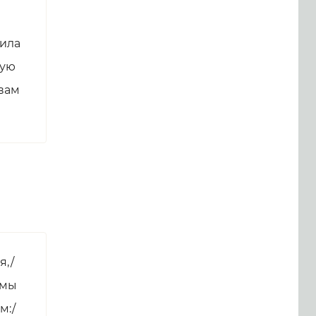
била
тую
вам
я,/
 мы
м:/