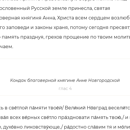
ословенный Русской земле принесла, святая
оверная княгиня Анна, Христа всем сердцем возлю
Его заповеди и законы храня, потому сегодня пресвя
 память празднуя, грехов прощение по твоим молит
чаем.
Кондак благоверной княгине Анне Новгородской
глас 4
ь в све́тлой па́мяти твое́й/ Вели́кий Но́вград весели́тс
ва́я всех ве́рных све́тло пра́здновати па́мять твою́,/ и
е, духо́вно ликовству́юще,/ ра́достно сла́вим тя и мо́ли