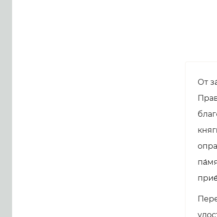
От за
Прав
благ
княги
опра
па́м
прие
Пере
удос