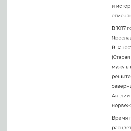
и истор
отмеча
В 1017 
Ярослав
В качес
(Старая
мужу в 
решите
северн
Англии 
норвежс
Время 
расцвет