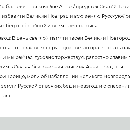
́я благове́рная княги́не А́нно,/ предстоя́ Святе́й Тро́и
́ изба́вити Вели́кий Но́вград и всю зе́млю Ру́сскую// о
ких бед и обстоя́ний и всем нам спасти́ся.
вод: В день светлой памяти твоей Великий Новгоро
ется, созывая всех верующих светло праздновать па
, и мы сейчас, духовно торжествуя, радостно славим 
лим: «Святая благоверная княгиня Анна, предстоя
ой Троице, моли об избавлении Великого Новгорода
 земли Русской от всяких бед и невзгод, и о спасени
 нас».