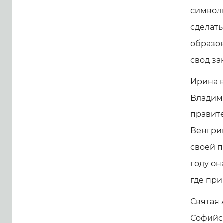
символ
сделать
образов
свод за
Ирина в
Владим
правит
Венгрии
своей 
году он
где при
Святая 
Софийск