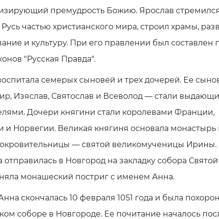
изирующий премудрость Божию. Ярослав стремилс
 Русь частью христианского мира, строил храмы, раз
ание и культуру. При его правлении был составлен
конов "Русская Правда".
оспитала семерых сыновей и трех дочерей. Ее сыно
ир, Изяслав, Святослав и Всеволод — стали выдающ
елями. Дочери княгини стали королевами Франции,
 и Норвегии. Великая княгиня основала монастырь 
покровительницы — святой великомученицы Ирины. 
а отправилась в Новгород на закладку собора Святой
няла монашеский постриг с именем Анна.
Анна скончалась 10 февраля 1051 года и была похоро
ом соборе в Новгороде. Ее почитание началось пос