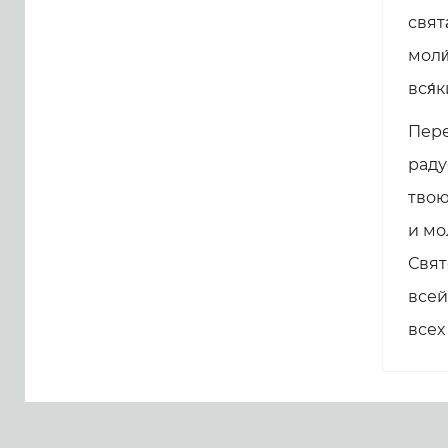
свята
моли
вся́
Пере
раду
твою
и мо
Свят
всей
всех