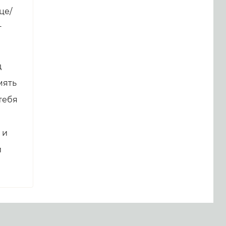
це/
т
д
мять
тебя
 и
и