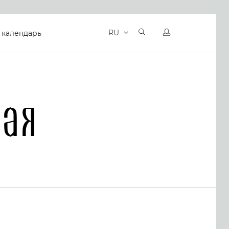
RU
 календарь
кая