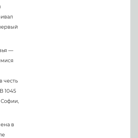
я
вивал
 первый
вья —
имися
в честь
В 1045
 Софии,
нена в
ле