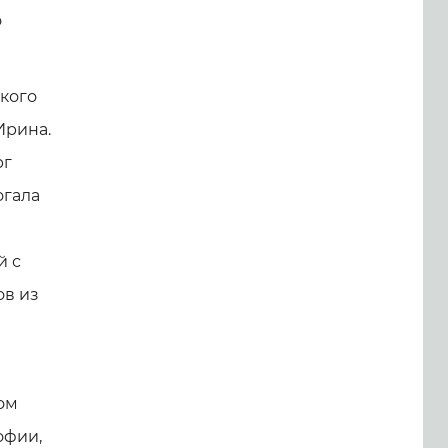
о
ского
Ирина.
рг
огала
й с
ов из
ом
офии,