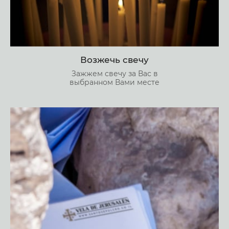
Возжечь свечу
Зажжем свечу за Вас в
выбранном Вами месте