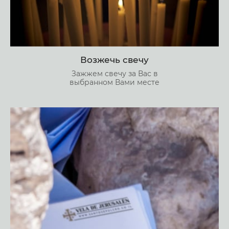
Возжечь свечу
Зажжем свечу за Вас в
выбранном Вами месте