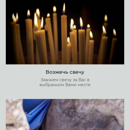
Возжечь свечу
Зажжем свечу за Вас в
выбранном Вами месте