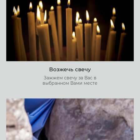
Возжечь свечу
Зажжем свечу за Вас в
выбранном Вами месте