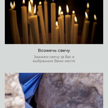
Возжечь свечу
Зажжем свечу за Вас в
выбранном Вами месте