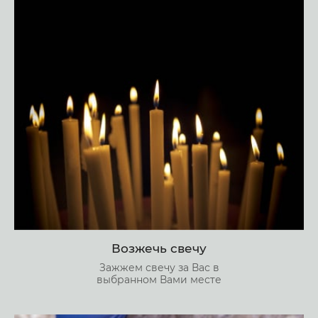
Возжечь свечу
Зажжем свечу за Вас в
выбранном Вами месте