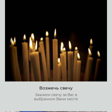
Возжечь свечу
Зажжем свечу за Вас в
выбранном Вами месте