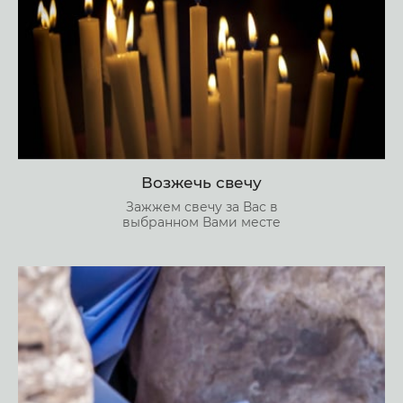
Возжечь свечу
Зажжем свечу за Вас в
выбранном Вами месте