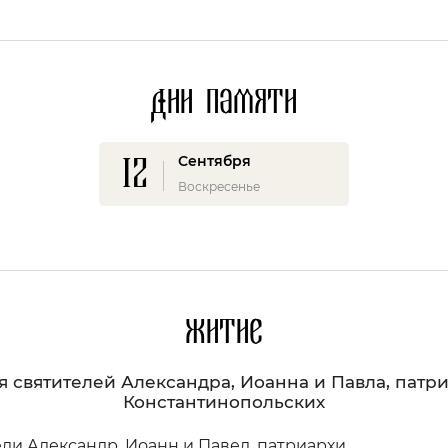
Дни памяти
12
Сентября
Воскресенье
Житие
 святителей Александра, Иоанна и Павла, патр
Константинопольских
ли Александр, Иоанн и Павел, патриархи