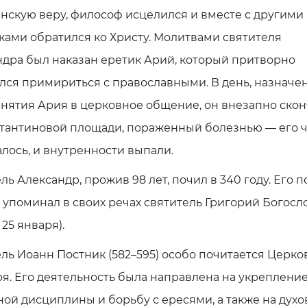
нскую веру, философ исцелился и вместе с другими
ами обратился ко Христу. Молитвами святителя
дра был наказан еретик Арий, который притворно
лся примириться с православными. В день, назнач
нятия Ария в церковное общение, он внезапно ско
стантиновой площади, пораженный болезнью — его 
лось, и внутренности выпали.
ль Александр, прожив 98 лет, почил в 340 году. Его 
 упоминал в своих речах святитель Григорий Богосл
 25 января).
ль Иоанн Постник (582–595) особо почитается Церко
я. Его деятельность была направлена на укреплени
ой дисциплины и борьбу с ересями, а также на дух