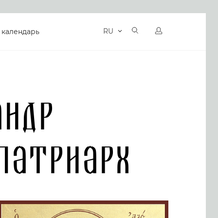
RU
 календарь
андр
Патриарх