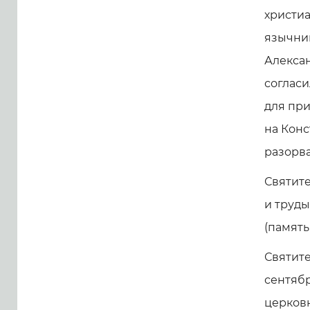
христиа
язычник
Алексан
согласи
для при
на Кон
разорва
Святите
и труды
(память
Святите
сентябр
церковн