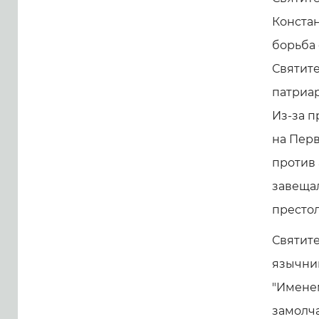
Констан
борьба 
Святите
патриар
Из-за п
на Перв
против
завеща
престол
Святите
язычник
"Именем
замолча