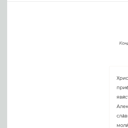
Кон
Хрис
прие
яви́
Алек
сла́
моли́