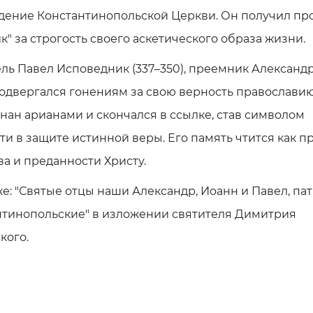
дение Константинопольской Церкви. Он получил п
к" за строгость своего аскетического образа жизни.
ль Павел Исповедник (337–350), преемник Александр
одвергался гонениям за свою верность православию
нан арианами и скончался в ссылке, став символом
ти в защите истинной веры. Его память чтится как 
а и преданности Христу.
же: "Святые отцы наши Александр, Иоанн и Павел, па
нтинопольские" в изложении святителя Димитрия
кого.