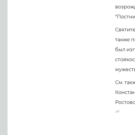
возрож
"Постни
Святите
также п
был изг
стойкос
мужеств
См. так
Конста
Ростовс