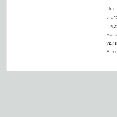
Пере
и Ег
подр
Боже
удив
Его 