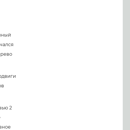
енный
нчался
чрево
подвиги
ов
вью 2
е
овное