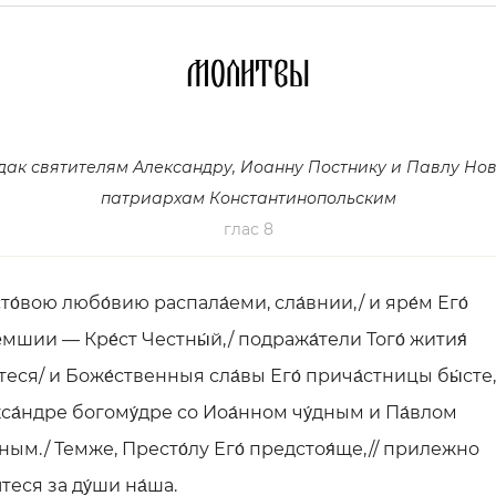
Молитвы
дак святителям Александру, Иоанну Постнику и Павлу Нов
патриархам Константинопольским
глас 8
то́вою любо́вию распала́еми, сла́внии,/ и яре́м Его́
́мшии — Кре́ст Честны́й,/ подража́тели Того́ жития́
стеся/ и Боже́ственныя сла́вы Его́ прича́стницы бы́сте,
са́ндре богому́дре со Иоа́нном чу́дным и Па́влом
вным./ Темже, Престо́лу Его́ предстоя́ще,// прилежно
теся за ду́ши на́ша.