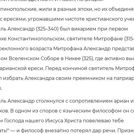
тинопольские, жили в разные эпохи, но их объединя
с ересями, угрожавшими чистоте христианского уче
ль Александр (325–340) был викарием при первом
хе Константинопольском, святителе Митрофане (315–
реклонного возраста Митрофана Александр предста
ом Вселенском Соборе в Никее (325), где активно вы
 арианской ереси. Перед кончиной святитель Митро
л избрать Александра своим преемником на патри
.
ль Александр столкнулся с сопротивлением ариан и
ов. В одном из споров с языческим философом он с
 Господа нашего Иисуса Христа повелеваю тебе
ть!" — и философ внезапно потерял дар речи. Призн