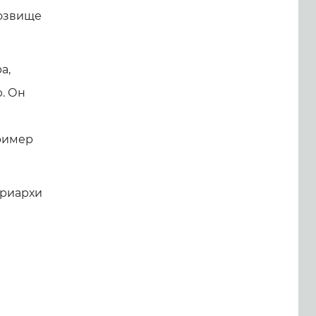
розвище
а,
. Он
пример
триархи