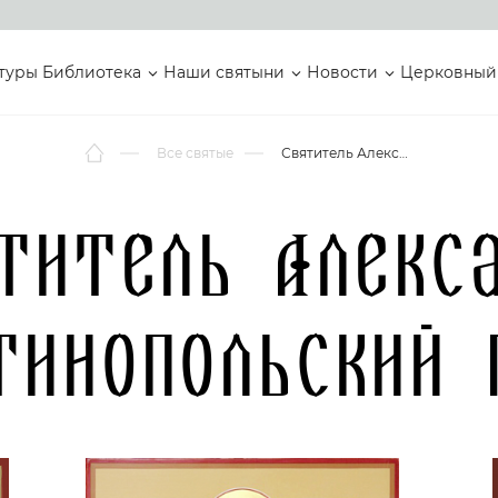
туры
Библиотека
Наши святыни
Новости
Церковный
Все святые
Святитель Александр Константинопольский Патриарх
титель Алекс
тинопольский 