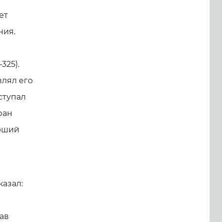
ет
ния.
325).
влял его
ступал
фан
арший
казал:
ав