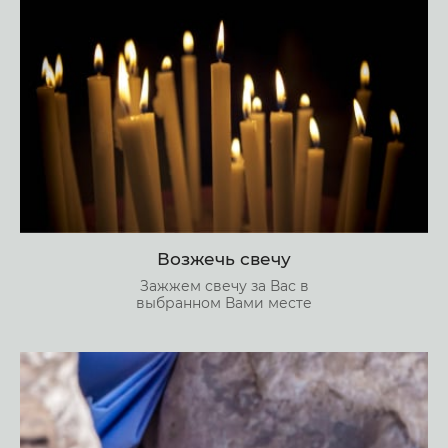
Возжечь свечу
Зажжем свечу за Вас в
выбранном Вами месте