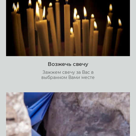
Возжечь свечу
Зажжем свечу за Вас в
выбранном Вами месте