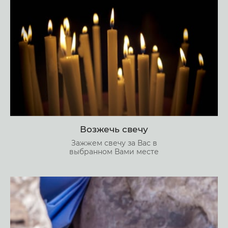
Возжечь свечу
Зажжем свечу за Вас в
выбранном Вами месте