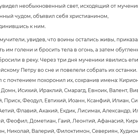
увидел необыкновенный свет, исходящий от мученик
нный чудом, объявил себя христианином,
динившись к ним.
мучители, увидев, что воины остались живы, приказ
ь им голени и бросить тела в огонь, а затем обугле
бросили в реку. Через три дня мученики явились еп
йскому Петру во сне и повелели собрать их останки.
 с почтением похоронил их, сохранив имена: Кирион
 Домн, Исихий, Ираклий, Смарагд, Евноик, Валент, Ви
, Приск, Феодул, Евтихий, Иоанн, Ксанфий, Илиан, С
Аетий, Флавий, Акакий, Екдик, Лисимах, Александр, И
й, Феофил, Дометиан, Гаий, Леонтий, Афанасий, Кири
н, Николай, Валерий, Филоктимон, Севериян, Худион