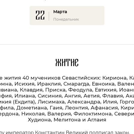
22
Марта
Понедельник
Житие
е жития 40 мучеников Севастийских: Кириона, К
мна, Исихия, Ираклия, Смарагда, Евноика, Вален
виана, Клавдия, Приска, Феодула, Евтихия, Иоан
фия, Илиана, Сисиния, Ангия, Аетия, Флавия, Ак
кия (Екдита), Лисимаха, Александра, Илия, Горг
фила, Дометиана, Гаия, Леонтия, Афанасия, Кири
ердона, Николая, Валерия, Филоктимона, Севери
Худиона, Мелитона и Аглаия
оду император Константин Великий подписал закон,