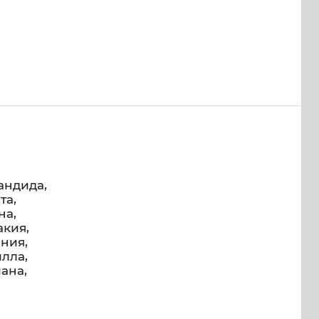
андида,
та,
на,
акия,
ония,
лла,
ана,