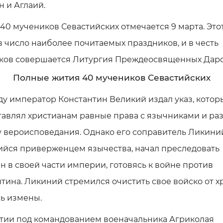
 и Аглаий.
40 мучеников Севастийских отмечается 9 марта. Это
в число наиболее почитаемых праздников, и в честь
ков совершается Литургия Преждеосвященных Даро
Полные жития 40 мучеников Севастийских
оду император Константин Великий издал указ, котор
тавлял христианам равные права с язычниками и ра
 вероисповедания. Однако его соправитель Ликини
ийся приверженцем язычества, начал преследовать
н в своей части империи, готовясь к войне против
тина. Ликиний стремился очистить свое войско от х
ь измены.
стии под командованием военачальника Агриколая