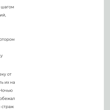
 шагом
ий,
котором
ву
еку от
ь их на
 Ночью
побежал
й страж