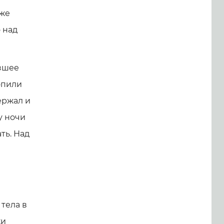
аже
 над
зшее
опили
ержал и
у ночи
ть. Над
тела в
ки