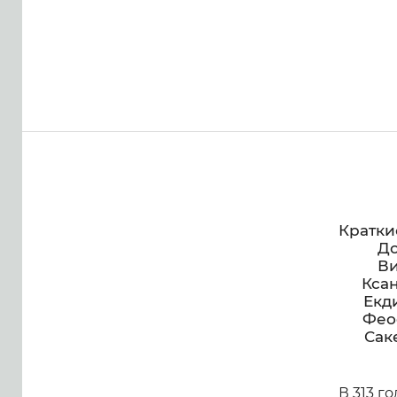
Кратки
До
Ви
Ксан
Екди
Фео
Сак
В 313 г