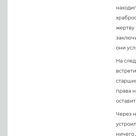
находил
храброс
жертву 
заключи
они усл
На след
встрети
старший
права н
оставит
Через 
устроил
ничего 