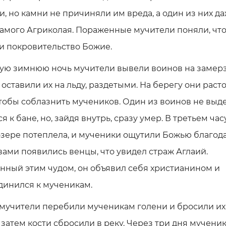
, но камни не причиняли им вреда, а один из них д
амого Агриколая. Пораженные мучители поняли, что
и покровительство Божие.
вую зимнюю ночь мучители вывели воинов на замер
 оставили их на льду, раздетыми. На берегу они раст
тобы соблазнить мучеников. Один из воинов не выд
я к бане, но, зайдя внутрь, сразу умер. В третьем час
озере потеплела, и мученики ощутили Божью благода
вами появились венцы, что увидел страж Аглаий.
нный этим чудом, он объявил себя христианином и
динился к мученикам.
мучители перебили мученикам голени и бросили их 
а затем кости сбросили в реку. Через три дня мучени