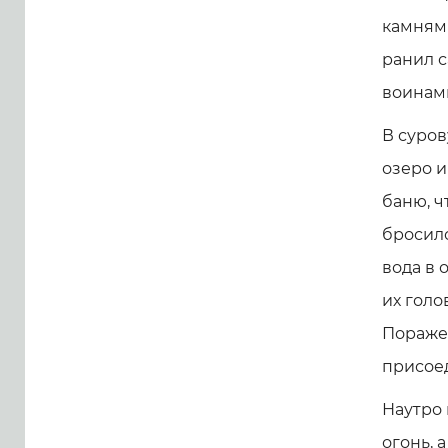
камнями
ранил с
воинам
В суро
озеро и
баню, ч
бросилс
вода в 
их голо
Пораже
присое
Наутро 
огонь, 