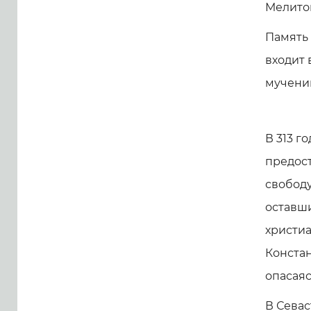
Мелитон
Память 
входит 
мучени
В 313 г
предос
свободу
оставш
христиа
Констан
опасаяс
В Сева