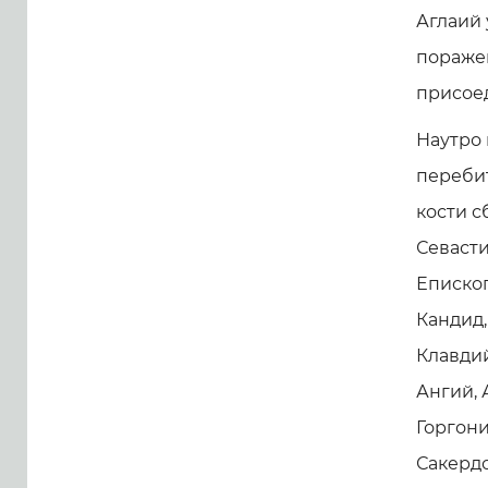
Аглаий 
пораже
присое
Наутро 
перебит
кости с
Севасти
Епископ
Кандид,
Клавдий
Ангий, 
Горгони
Сакердо