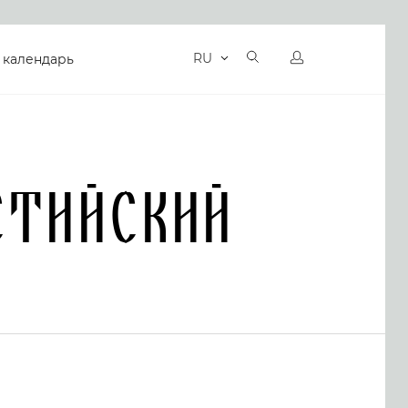
RU
 календарь
стийский