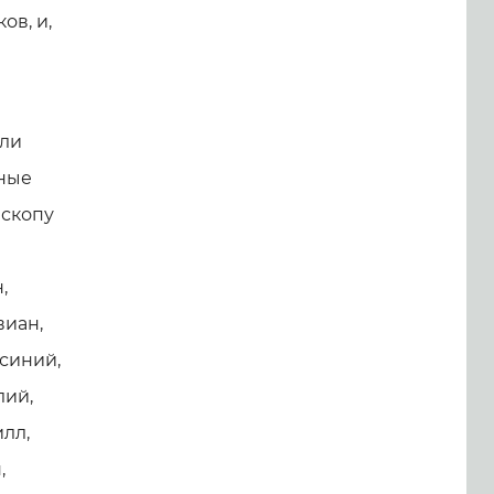
ов, и,
али
нные
ископу
,
виан,
исиний,
лий,
лл,
,