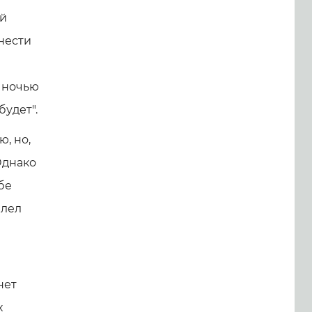
ей
нести
й ночью
будет".
, но,
Однако
бе
елел
нет
х