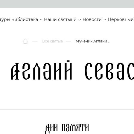
туры
Библиотека
Наши святыни
Новости
Церковный
Все святые
Мученик Аглаий Севастийский
 Аглаий Сева
Дни памяти