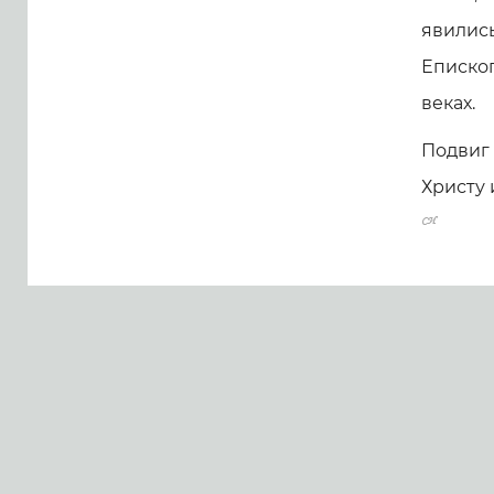
явились
Епископ
веках.
Подвиг
Христу 