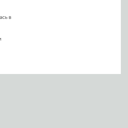
ась в
и