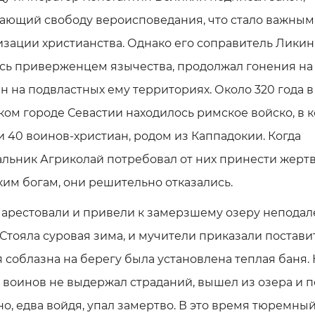
ающий свободу вероисповедания, что стало важным
изации христианства. Однако его соправитель Ликин
ясь приверженцем язычества, продолжал гонения на
н на подвластных ему территориях. Около 320 года в
ом городе Севастии находилось римское войско, в 
 40 воинов-христиан, родом из Каппадокии. Когда
льник Агриколай потребовал от них принести жерт
им богам, они решительно отказались.
арестовали и привели к замерзшему озеру неподал
 Стояла суровая зима, и мучители приказали поставит
я соблазна на берегу была установлена теплая баня.
 воинов не выдержал страданий, вышел из озера и 
 но, едва войдя, упал замертво. В это время тюремны