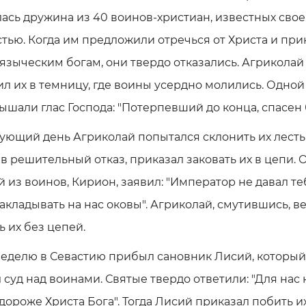
ась дружина из 40 воинов-христиан, известных сво
тью. Когда им предложили отречься от Христа и при
языческим богам, они твердо отказались. Агриколай
л их в темницу, где воины усердно молились. Одно
ышали глас Господа: "Потерпевший до конца, спасен 
ующий день Агриколай попытался склонить их лестью
в решительный отказ, приказал заковать их в цепи. 
 из воинов, Кирион, заявил: "Император не давал те
акладывать на нас оковы". Агриколай, смутившись, в
ь их без цепей.
неделю в Севастию прибыл сановник Лисий, который
 суд над воинами. Святые твердо ответили: "Для нас 
дороже Христа Бога". Тогда Лисий приказал побить и