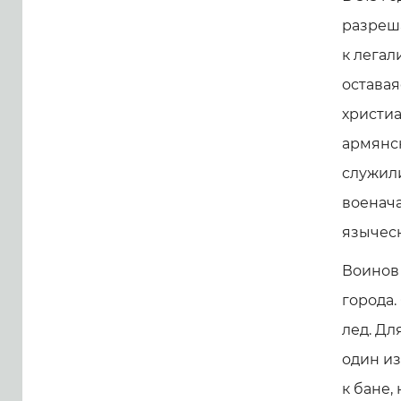
разреш
к легал
остава
христиа
армянск
служили
военача
языческ
Воинов 
города.
лед. Дл
один из
к бане,