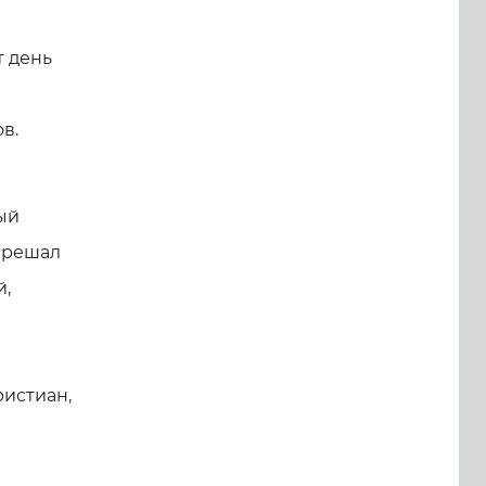
т день
в.
ый
зрешал
й,
ристиан,