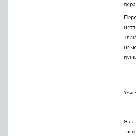
де́рз
Пере
нетл
Твою
немо
души
Конд
Я́ко
то́ки