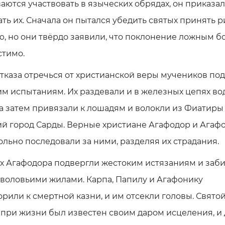
аются участвовать в языческих обрядах, он приказал
ть их. Сначала он пытался убедить святых принять 
, но они твёрдо заявили, что поклонение ложным б
стимо.
тказа отречься от христианской веры мучеников по
м испытаниям. Их раздевали и в железных цепях во
 а затем привязали к лошадям и волокли из Фиатиры
й город Сарды. Верные христиане Агафодор и Агаф
льно последовали за ними, разделяя их страдания.
х Агафодора подвергли жестоким истязаниям и заби
воловьими жилами. Карпа, Папилу и Агафонику
рили к смертной казни, и им отсекли головы. Свято
при жизни был известен своим даром исцеления, и