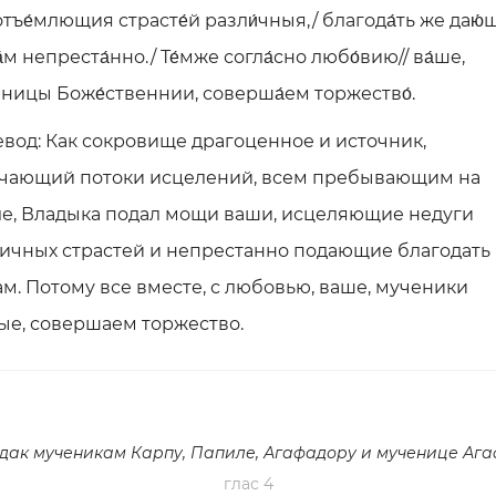
 отъе́млющия страсте́й разли́чныя,/ благода́ть же даю́
́м непреста́нно./ Те́мже согла́сно любо́вию// ва́ше,
еницы Боже́ственнии, соверша́ем торжество́.
вод: Как сокровище драгоценное и источник,
чающий потоки исцелений, всем пребывающим на
е, Владыка подал мощи ваши, исцеляющие недуги
ичных страстей и непрестанно подающие благодать
м. Потому все вместе, с любовью, ваше, мученики
ые, совершаем торжество.
дак мученикам Карпу, Папиле, Агафадору и мученице Аг
глас 4