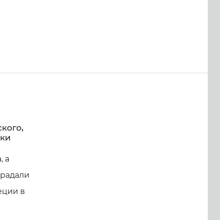
кого,
ики
, а
традали
еции в