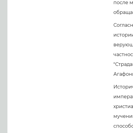
после м
обращае
Согласн
истории
верующи
частнос
"Страда
Агафони
Историч
импера
христиа
мученик
способс