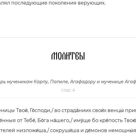
влял последующие поколения верующих.
Молитвы
рь мученикам Карпу, Папиле, Агафадору и мученице Ага
глас 4
еницы Твои́, Го́споди,/ во страда́ниих свои́х венцы́ при
́нныя от Тебе́, Бо́га на́шего,/ иму́ще бо кре́пость Твою́
́телей низложи́ша,/ сокруши́ша и де́монов немощны́