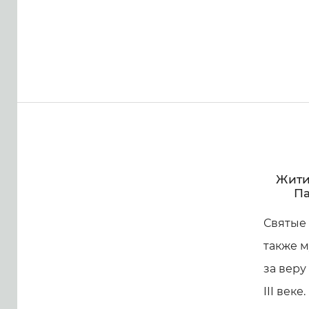
Жити
Па
Святые 
также м
за веру
III век