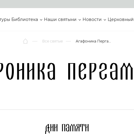
туры
Библиотека
Наши святыни
Новости
Церковный
Все святые
Агафоника Пергамская
фоника Пергам
Дни памяти