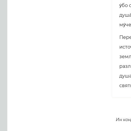
у́бо
душа
му́ч
Пере
исто
земл
разл
душа
свят
Ин кон