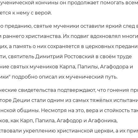
ученической кончины он продолжает помогать всем,
тся к нему с верой.
о преданию, святые мученики оставили яркий след 
 раннего христианства. Их подвиг вдохновлял многи
х, а память о них сохраняется в церковных предания
ти, святитель Димитрий Ростовский в своём труде
ние святых мучеников Карпа, Папилы, Агафодора и
ки" подробно описал их мученический путь.
еские свидетельства подтверждают, что гонения пр
торе Деции стали одним из самых тяжёлых испытан
нской общины. Несмотря на это, вера и стойкость та
ов, как Карп, Папила, Агафодор и Агафоника,
твовали укреплению христианской церкви, а их пр