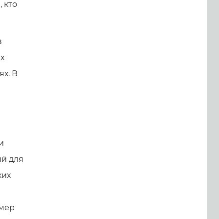
 кто
в
х
х. В
и
ий для
ких
имер