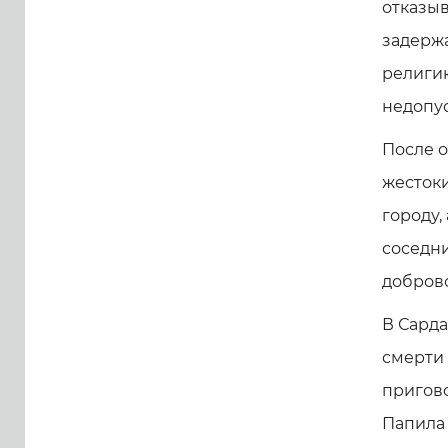
отказыв
задержа
религию
недопу
После о
жестоки
городу,
соседни
доброво
В Сарда
смерти 
пригово
Папила 