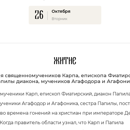
26
Октября
Вторник
Житие
я священномучеников Карпа, епископа Фиатирс
пилы диакона, мучеников Агафодора и Агафон
мученики Карп, епископ Фиатирский, диакон Папила
ученики Агафодор и Агафоника, сестра Папилы, пос
 во времена гонений на христиан при императоре Д
е. Когда правитель области узнал, что Карп и Папила