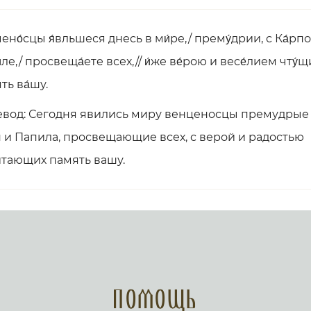
ено́сцы я́вльшеся днесь в ми́ре,/ прему́дрии, с Ка́рп
́ле,/ просвеща́ете всех,// и́же ве́рою и весе́лием чту́щ
ть ва́шу.
вод: Сегодня явились миру венценосцы премудрые 
 и Папила, просвещающие всех, с верой и радостью
тающих память вашу.
Помощь