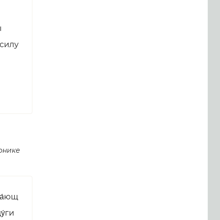
ы
 силу
онике
ча́ющ
у́ги