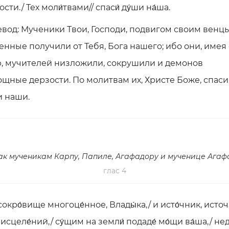
ости./ Тех моли́твами// спаси́ ду́ши на́ша.
вод: Мученики Твои, Господи, подвигом своим венц
енные получили от Тебя, Бога нашего; ибо они, имея
, мучителей низложили, сокрушили и демонов
щные дерзости. По молитвам их, Христе Боже, спаси
 наши.
ак мученикам Карпу, Папиле, Агафадору и мученице Агаф
глас 4
 сокро́вище многоце́нное, Влады́ка,/ и исто́чник, исто
 исцеле́ний,/ су́щим на земли́ подаде́ мо́щи ва́ша,/ нед