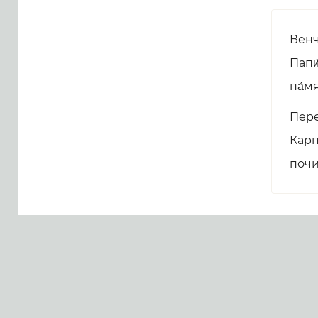
Венч
Папи
па́мя
Пере
Карп
почи