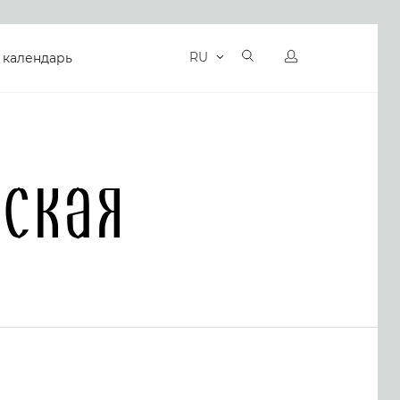
RU
 календарь
ская