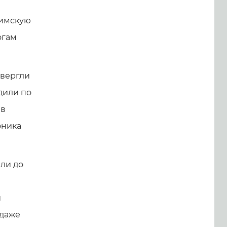
римскую
огам
двергли
дили по
 в
оника
ли до
й
 даже