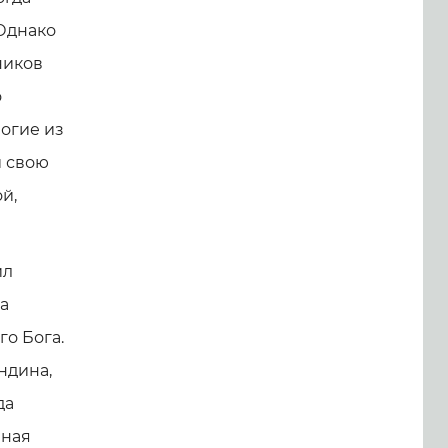
 Однако
ников
о
ногие из
и свою
й,
ил
а
о Бога.
ндина,
да
мная