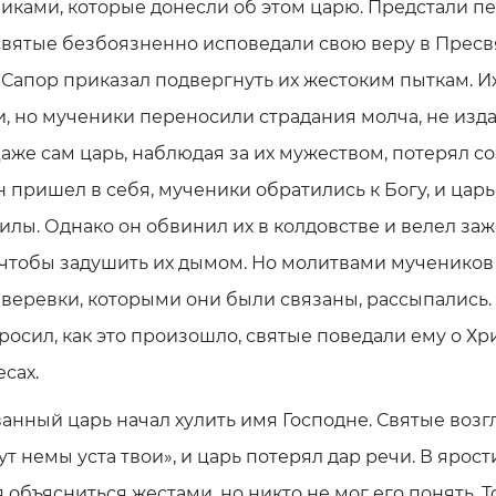
иками, которые донесли об этом царю. Предстали п
святые безбоязненно исповедали свою веру в Прес
 Сапор приказал подвергнуть их жестоким пыткам. И
, но мученики переносили страдания молча, не изд
Даже сам царь, наблюдая за их мужеством, потерял с
н пришел в себя, мученики обратились к Богу, и царь
илы. Однако он обвинил их в колдовстве и велел за
 чтобы задушить их дымом. Но молитвами мучеников
а веревки, которыми они были связаны, рассыпались.
росил, как это произошло, святые поведали ему о Хр
есах.
анный царь начал хулить имя Господне. Святые возг
ут немы уста твои», и царь потерял дар речи. В ярост
 объясниться жестами, но никто не мог его понять. Т