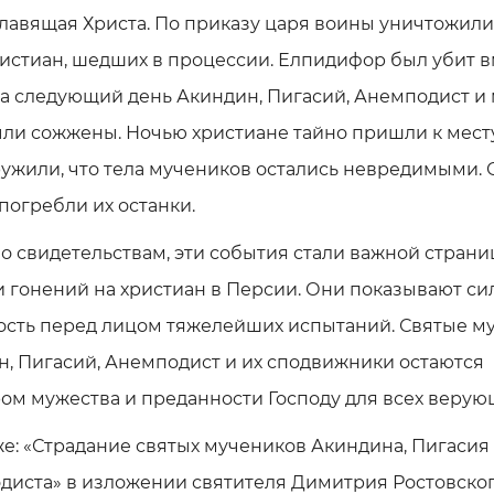
славящая Христа. По приказу царя воины уничтожили
истиан, шедших в процессии. Елпидифор был убит в
а следующий день Акиндин, Пигасий, Анемподист и 
ли сожжены. Ночью христиане тайно пришли к мест
ужили, что тела мучеников остались невредимыми. 
погребли их останки.
о свидетельствам, эти события стали важной страни
 гонений на христиан в Персии. Они показывают си
кость перед лицом тяжелейших испытаний. Святые м
, Пигасий, Анемподист и их сподвижники остаются
м мужества и преданности Господу для всех верую
же: «Страдание святых мучеников Акиндина, Пигасия
диста» в изложении святителя Димитрия Ростовског