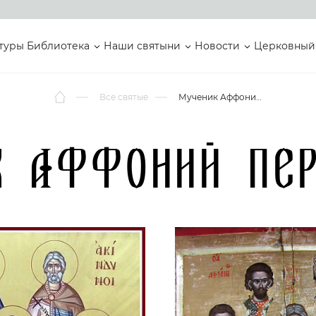
туры
Библиотека
Наши святыни
Новости
Церковный
Все святые
Мученик Аффоний Персидский
к Аффоний Пер