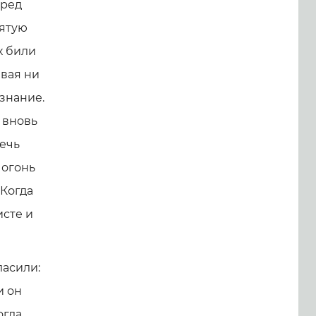
еред
вятую
х били
авая ни
ознание.
 вновь
жечь
 огонь
 Когда
исте и
ласили:
и он
огда