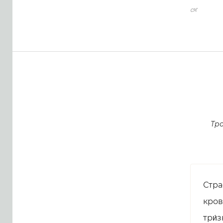
Тр
Стра
кровь
три́