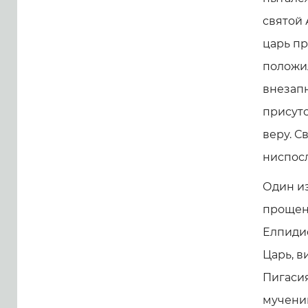
святой 
царь п
положил
внезапн
присутс
веру. С
ниспосл
Один из
прощени
Елпидиф
Царь, в
Пигасия
мученик