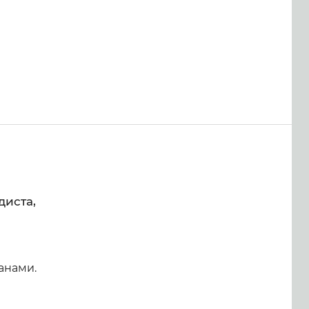
диста,
анами.