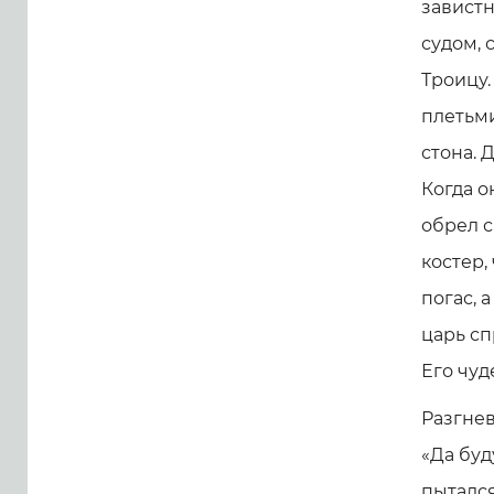
завистн
судом, 
Троицу.
плетьми
стона. 
Когда о
обрел с
костер,
погас, 
царь сп
Его чуд
Разгнев
«Да буд
пытался