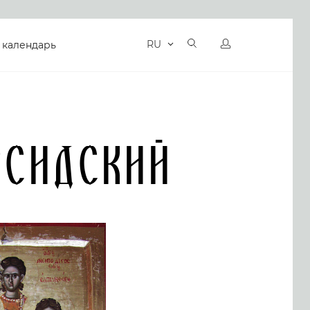
RU
 календарь
сидский