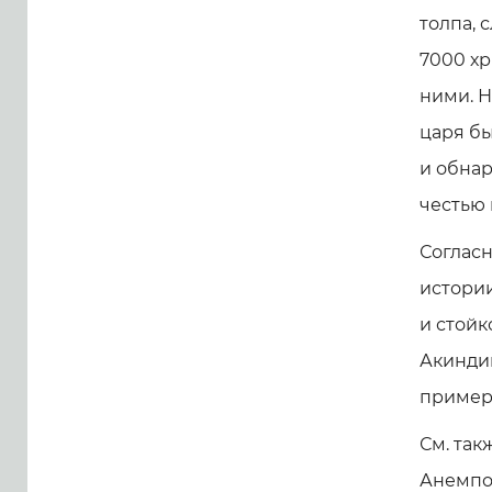
толпа, 
7000 хр
ними. Н
царя бы
и обнар
честью 
Согласн
истории
и стой
Акиндин
примеро
См. так
Анемпо