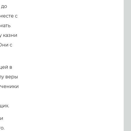
 до
месте с
мать
у казни
Они с
цей в
лу веры
ученики
щих.
 и
о.