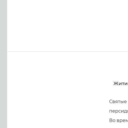
Житие
Святые
персидс
Во врем