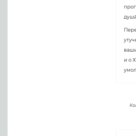
пропо
душа
Пере
утуч
ваши
и о 
умол
Ко