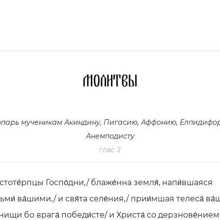
Молитвы
опарь мученикам Акиндину, Пигасию, Аффонию, Елпидифор
Анемподисту
глас 2
стоте́рпцы Госпо́дни,/ блаже́нна земля́, напи́вшаяся
ми́ ва́шими,/ и свя́та селе́ния,/ прии́мшая телеса́ ва́ш
знищи бо врага́ победи́сте/ и Христа́ со дерзнове́нием