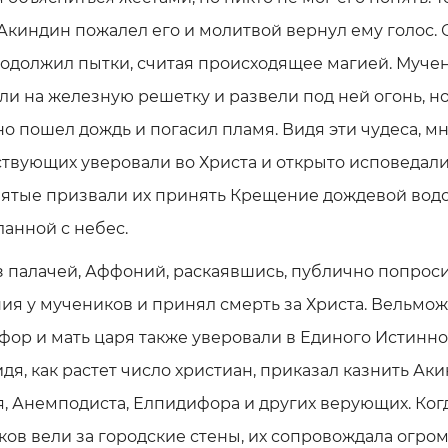
Акиндин пожалел его и молитвой вернул ему голос.
родолжил пытки, считая происходящее магией. Муче
и на железную решетку и развели под ней огонь, н
о пошел дождь и погасил пламя. Видя эти чудеса, м
твующих уверовали во Христа и открыто исповедал
вятые призвали их принять Крещение дождевой водо
анной с небес.
 палачей, Аффоний, раскаявшись, публично попрос
я у мучеников и принял смерть за Христа. Вельмож
ор и мать царя также уверовали в Единого Истинног
идя, как растет число христиан, приказал казнить Аки
, Анемподиста, Елпидифора и других верующих. Ког
ов вели за городские стены, их сопровождала огро