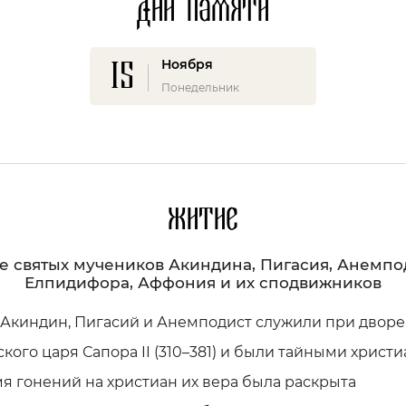
Дни памяти
15
Ноября
Понедельник
Житие
 святых мучеников Акиндина, Пигасия, Анемпо
Елпидифора, Аффония и их сподвижников
 Акиндин, Пигасий и Анемподист служили при дворе
кого царя Сапора II (310–381) и были тайными христи
я гонений на христиан их вера была раскрыта