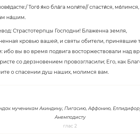
ве́дасте:/ Того́ я́ко бла́га моли́те// спасти́ся, мо́лимся,
́м на́шим.
вод: Страстотерпцы Господни! Блаженна земля,
ненная кровью вашей, и святы обители, принявшие 
: ибо вы во время подвига восторжествовали над в
Христе со дерзновением провозгласили; Его, как Благ
ите о спасении душ наших, молимся вам.
ндак мученикам Акиндину, Пигасию, Аффонию, Елпидифор
Анемподисту
глас 2