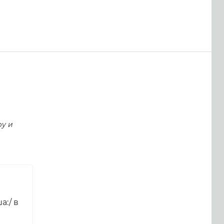
у и
а:/ в