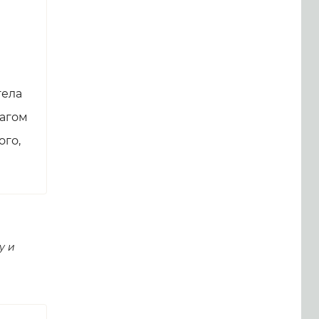
тела
рагом
ого,
у и