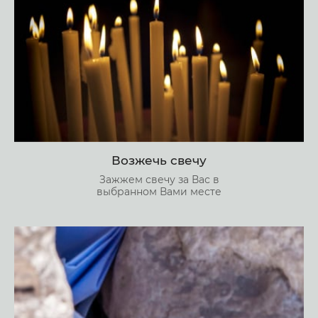
Возжечь свечу
Зажжем свечу за Вас в
выбранном Вами месте