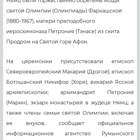
Нямц были торжественно обретены мощи
святой Олимпии (Олимпиады) Фаркашской
(1880-1967), матери преподобного
иеросхимонаха Петрония (Тэнасе) из скита
Продром на Святой горе Афон.
На церемонии присутствовали епископ
Североевропейский Макарий (Дрэгой); епископ
Ботошанский Никифор (Хоря), викарий Ясской
архиепископии; архимандрит Петроний
(Марин), экзарх монастырей в жудеце Нямц; а
также члены семьи святой Олимпии, включая
ее внуков, сообщает официальное
информационное агентство Румынского