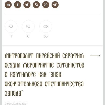
1
0
53
Митрополит Пирейский Серафим
осудил мероприятие сатанистов
в Балтиморе как “знак
окончательного отступничества
Запада”
08.06.2026 12:32:31