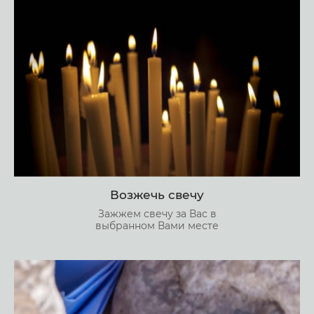
Возжечь свечу
Зажжем свечу за Вас в
выбранном Вами месте