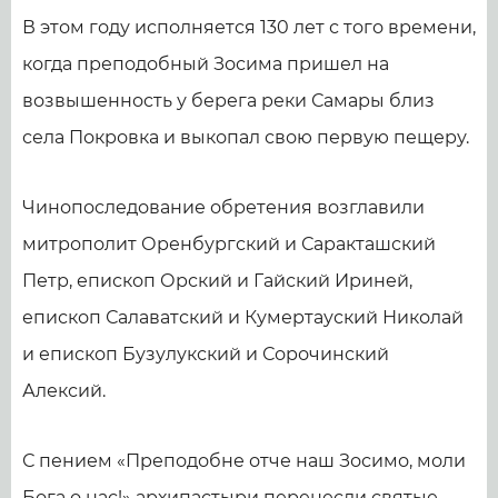
В этом году исполняется 130 лет с того времени,
когда преподобный Зосима пришел на
возвышенность у берега реки Самары близ
села Покровка и выкопал свою первую пещеру.
Чинопоследование обретения возглавили
митрополит Оренбургский и Саракташский
Петр, епископ Орский и Гайский Ириней,
епископ Салаватский и Кумертауский Николай
и епископ Бузулукский и Сорочинский
Алексий.
С пением «Преподобне отче наш Зосимо, моли
Бога о нас!» архипастыри перенесли святые