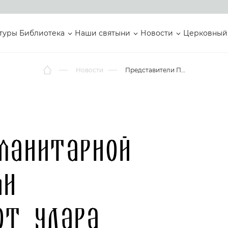
туры
Библиотека
Наши святыни
Новости
Церковный
Новости
Представители Патриаршей гуманитарной миссии посетили пострадавших от удара беспилотника по городскому рынку Токмака
манитарной
ли
от удара