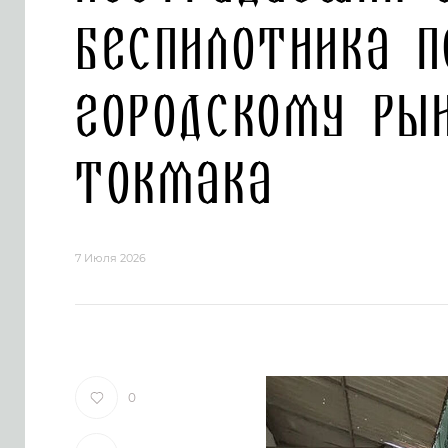
беспилотника п
городскому ры
Токмака
7 Июля 2026
0