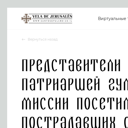
Виртуальные 
Вернуться назад
Представители
Патриаршей гу
миссии посети
пострадавших 