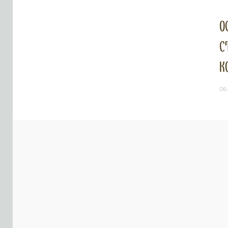
О
с
к
06.