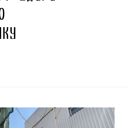
о
нку