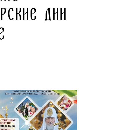
рские дни
е