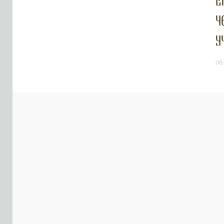
Е
ч
у
08.