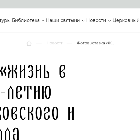
туры
Библиотека
Наши святыни
Новости
Церковный
Новости
Фотовыставка «Жизнь в служении» к 80-летию Патриарха Московского и всея Руси Кирилла откроется в Царские дни в Екатеринбурге
«Жизнь в
0-летию
ковского и
лла