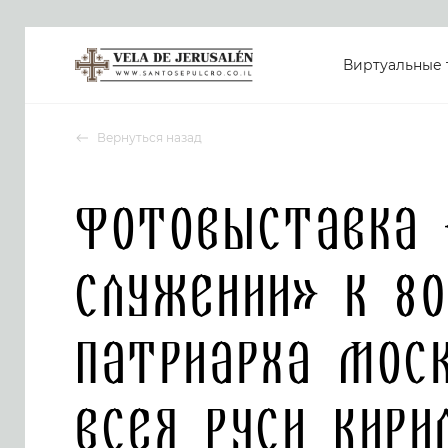
Виртуальные 
Вернуться назад
Фотовыставка 
служении» к 8
Патриарха Мос
всея Руси Кири