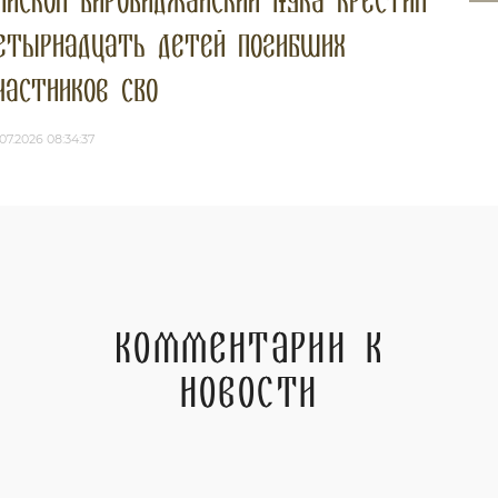
пископ Биробиджанский Лука крестил
етырнадцать детей погибших
частников СВО
07.2026 08:34:37
Комментарии к
новости