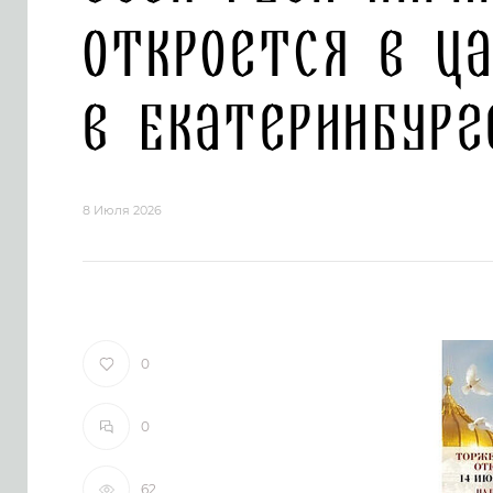
откроется в Ца
в Екатеринбург
8 Июля 2026
0
0
62