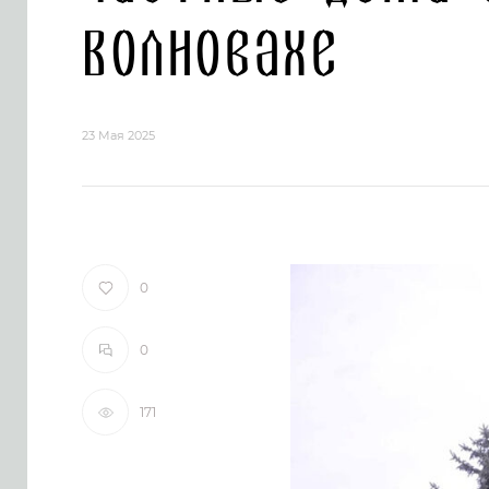
Волновахе
23 Мая 2025
0
0
171