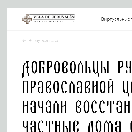
Виртуальные 
Вернуться назад
Добровольцы Ру
Православной Ц
начали восстан
частные дома 