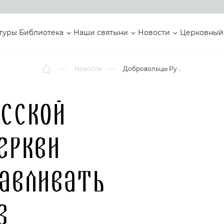
туры
Библиотека
Наши святыни
Новости
Церковный
Новости
Добровольцы Русской Православной Церкви начали восстанавливать частные дома в Волновахе
сской
еркви
авливать
в