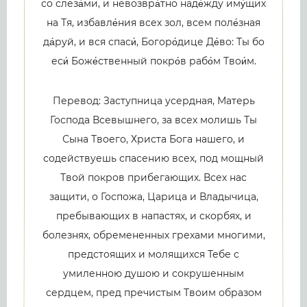
со слеза́ми, и невозвра́тно наде́жду иму́щих
на Тя, избавле́ния всех зол, всем поле́зная
да́руй, и вся спаси́, Богоро́дице Де́во: Ты бо
еси́ Боже́ственный покро́в рабо́м Твои́м.
Перевод: Заступница усердная, Матерь
Господа Всевышнего, за всех молишь Ты
Сына Твоего, Христа Бога нашего, и
содействуешь спасению всех, под мощный
Твой покров прибегающих. Всех нас
защити, о Госпожа, Царица и Владычица,
пребывающих в напастях, и скорбях, и
болезнях, обремененных грехами многими,
предстоящих и молящихся Тебе с
умиленною душою и сокрушенным
сердцем, пред пречистым Твоим образом