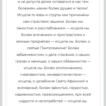
и не допусти́ до́лее остава́ться в нас тем
боле́зням, ко́ими боли́м душе́ю и те́лом!
Исцели́ те я́звы и стру́пы ко́и причине́ны
нам страстя́ми на́шими. Боли́м мы
ле́ностию и расслабле́нием — исцели́ ны.
Боли́м влече́нием и пристра́стием к
земны́м предме́там — исцели́ ны. Боли́м, о
святы́й Пантелеи́моне! Боли́м
забы́вчивостию: о де́ле спасе́ния, о на́ших
греха́х и не́мощах, о на́ших обя́занностях —
исцели́ ны. Боли́м злопомне́нием,
гневли́востию, ненави́стничеством —
исцели́, о целе́бниче Свя́то-Афо́нский и
всеми́рный. Боли́м за́вистью, го́рдостью,
надме́нностью, превозноше́нием, при всей
ску́дости и непотре́бстве — исцели́ ны.