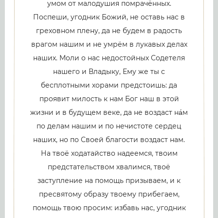
умом от малодушия помрачённых.
Поспеши, угодник Божий, не оставь нас в
греховном плену, да не будем в радость
врагом нашим и не умрём в лукавых делах
наших. Моли о нас недостойных Содетеля
нашего и Владыку, Ему же ты с
бесплотными хорами предстоишь: да
проявит милость к нам Бог наш в этой
жизни и в будущем веке, да не воздаст на́м
по делам нашим и по нечистоте сердец
наших, но по Своей благости воздаст нам.
На твоё ходатайство надеемся, твоим
предстательством хвалимся, твоё
заступление на помощь призываем, и к
пресвятому образу твоему прибегаем,
помощь твою просим: избавь нас, угодник