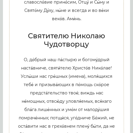
славосло́вие прино́сим, Отцу́ и Сы́ну и
Свято́му Ду́ху, ны́не и всегда и во ве́ки
веко́в. Ами́нь.
Святителю Николаю
Чудотворцу
О, до́брый наш па́стырю и богому́дрый
наста́вниче, святи́телю Христо́в Нико́лае!
Услы́ши нас гре́шных (имена), моля́щихся
тебе́ и призыва́ющих в по́мощь ско́рое
предста́тельство твое́; виждь нас
не́мощных, отвсю́ду уловля́емых, вся́каго
бла́га лише́нных и умо́м от малоду́шия
помраче́нных; потщи́ся, уго́дниче Бо́жий, не
оста́вити нас в грехо́внем плену́ бы́ти, да не