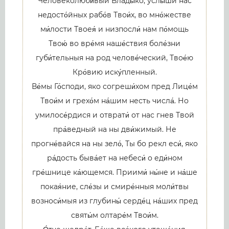
Человеколюби́вый Влады́ко, услы́ши нас
недосто́йных рабо́в Твои́х, во мно́жестве
ми́лости Твоея́ и низпосли́ нам по́мощь
Твою́ во вре́мя наше́ствия боле́зни
губи́тельныя на род челове́ческий, Твое́ю
Кро́вию иску́пленный.
Ве́мы Го́споди, яко согреши́хом пред Лице́м
Твои́м и грехо́м на́шим несть числа́. Но
умилосе́рдися и отврати́ от нас гнев Твой
пра́ведный на ны дви́жимый. Не
прогне́вайся на ны зело́, Ты бо рекл еси́, яко
ра́дость быва́ет на небеси́ о еди́ном
гре́шнице ка́ющемся. Приими́ ны́не и на́ше
покая́ние, сле́зы и смире́нныя моли́твы
возноси́мыя из глубины́ серде́ц на́ших пред
святы́м олтаре́м Твои́м.