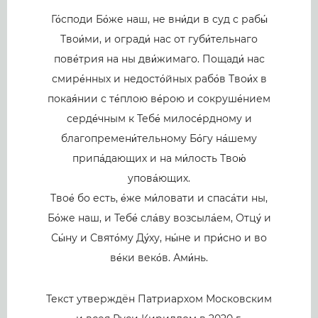
Го́споди Бо́же наш, не вни́ди в суд с рабы́
Твои́ми, и огради́ нас от губи́тельнаго
пове́трия на ны дви́жимаго. Пощади́ нас
смире́нных и недосто́йных рабо́в Твои́х в
покая́нии с те́плою ве́рою и сокруше́нием
серде́чным к Тебе́ милосе́рдному и
благопремени́тельному Бо́гу на́шему
припа́дающих и на ми́лость Твою́
упова́ющих.
Твое́ бо есть, е́же ми́ловати и спаса́ти ны,
Бо́же наш, и Тебе́ сла́ву возсыла́ем, Отцу́ и
Сы́ну и Свято́му Ду́ху, ны́не и при́сно и во
ве́ки веко́в. Ами́нь.
Текст утверждён Патриархом Московским