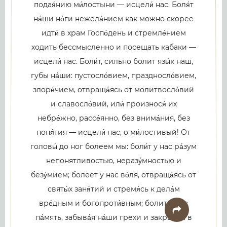
подая́нию ми́лостыни — исцели́ нас. Боля́т
на́ши но́ги нежела́нием как можно скорее
идти́ в храм Госпо́день и стремле́нием
ходить бессмысленно и посещать кабаки —
исцели́ нас. Боли́т, сильно болит язы́к наш,
губы на́ши: пустосло́вием, праздносло́вием,
злоре́чием, отвраща́ясь от молитвосло́вий
и славосло́вий, или́ произнося́ их
небре́жно, рассе́янно, без внима́ния, без
поня́тия — исцели́ нас, о ми́лостивый! От
головы́ до ног болеем мы: боли́т у нас ра́зум
непонятливостью, неразу́мностью и
безу́мием; болеет у нас во́ля, отвраща́ясь от
святы́х заня́тий и стремя́сь к дела́м
вре́дным и богопроти́вным; болит у нас
па́мять, забыва́я на́ши грехи и закрывая в