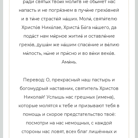
ра́ди святы́х твои́х моли́тв не обы́мет нас
напасть и не погря́знем в пучи́не грехо́вней
и в ти́не страсте́й на́ших. Моли́, святи́телю
Христо́в Нико́лае, Христа́ Бо́га на́шего, да
пода́ст нам ми́рное житие́ и оставле́ние
грехо́в, душа́м же на́шим спасе́ние и ве́лию
ми́лость, ны́не и при́сно и во ве́ки веко́в.
Ами́нь.
Перевод: О, прекрасный наш пастырь и
богомудрый наставник, святитель Христов
Николай! Услышь нас грешных (имена),
которые молятся к тебе и призывают тебя в
помощь и скорое предстательство твоё:
посмотри на нас немощных, с каждой
стороны нас ловят, всех благ лишённых и