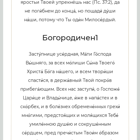
яростьи Твоей упрекнёшь нас (Пс. 37:2), да
не поги́бнем до конца́, но пощади́ ду́ши
на́ши, потому что Ты оди́н Милосе́рдый.
Богородичен1
Засту́пнице усе́рдная, Ма́ти Го́спода
Вы́шняго, за всех мо́лиши Сы́на Твоего́
Христа́ Бо́га на́шего, и всем твори́ши
спасти́ся, в держа́вный Твой покро́в
прибега́ющим. Всех нас заступи́, о Госпоже́
Цари́це и Влады́чице, и́же в напа́стех и в
ско́рбех, и в боле́знех обремене́нных грехи́
мно́гими, предстоя́щих и моля́щихся Тебе́
умиле́нною душе́ю и сокруше́нным
се́рдцем, пред пречи́стым Твои́м о́бразом