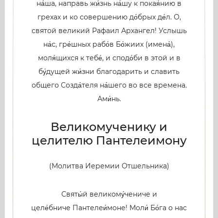
на́ша, направь жи́знь на́шу к покая́нию в
грехах и ко совершению до́брых де́л. О,
святой великий Рафаил Архангел! Услышь
на́с, гре́шных рабо́в Бо́жиих (имена́),
моля́щихся к тебе́, и сподо́би в этой и в
бу́дущей жи́зни благодарить и славить
общего Созда́теля на́шего во все времена.
Ами́нь.
Великомученику и
целителю Пантелеимону
(Молитва Иеремии Отшельника)
Святы́й великому́чениче и
целе́бниче Пантелеи́моне! Моли́ Бо́га о нас