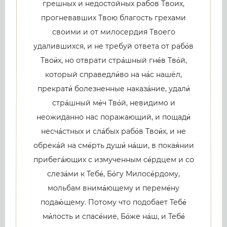
грешных и недостойных рабов Твоих,
прогневавших Твою благость грехами
своими и от милосердия Твоего
удалившихся, и не требуй ответа от рабо́в
Твои́х, но отврати стра́шный гне́в Тво́й,
который справедли́во на на́с нашёл,
прекрати́ болезненные наказа́ние, удали́
стра́шный ме́ч Тво́й, невидимо и
неожиданно нас поражающий, и пощади́
несча́стных и сла́бых рабо́в Твои́х, и не
обрека́й на сме́рть души́ на́ши, в покая́нии
прибега́ющих с измученным се́рдцем и со
слеза́ми к Тебе́, Бо́гу Милосе́рдому,
мольбам внима́ющему и переме́ну
подаю́щему. Потому что подобает Тебе́
ми́лость и спасе́ние, Бо́же на́ш, и Тебе́