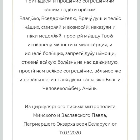
припа́даем и проще́ние согреше́ниям
на́шим пода́ти про́сим.
Влады́ко, Вседержи́телю, Врачу́ душ и теле́с
на́ших, смиря́яй и вознося́й, наказу́яй и
па́ки исцеля́яй, простри́ мы́шцу Твою́
испо́лнену ми́лости и милосе́рдия, и
исцели́ боля́щих, запрети́ дух́у не́мощи,
отжени́ вся́кую боле́знь на нас дви́жимую,
прости́ нам вся́кое согреше́ние, во́льное же
и нево́льное, и спаси́ ду́ши на́ша, я́ко Благ и
Человеколю́бец. Ами́нь.
Из циркулярного письма митрополита
Минского и Заславского Павла,
Патриаршего Экзарха всея Беларуси от
17.03.2020