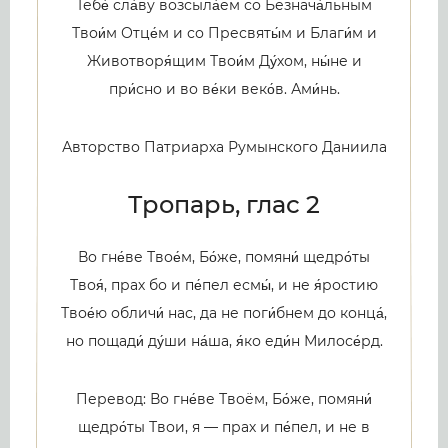
Тебе́ сла́ву возсыла́ем со Безнача́льным
Твои́м Отце́м и со Пресвяты́м и Благи́м и
Животворя́щим Твои́м Ду́хом, ны́не и
при́сно и во ве́ки веко́в. Ами́нь.
Авторство Патриарха Румынского Даниила
Тропарь, глас 2
Во гне́ве Твое́м, Бо́же, помяни́ щедро́ты
Твоя́, прах бо и пе́пел есмы́, и не я́ростию
Твое́ю обличи́ нас, да не поги́бнем до конца́,
но пощади́ ду́ши на́ша, я́ко еди́н Милосе́рд.
Перевод: Во гне́ве Твоём, Бо́же, помяни́
щедро́ты Твои, я — прах и пе́пел, и не в