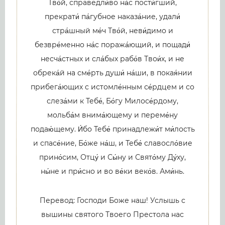
Тво́й, справедли́во на́с пости́гший,
прекрати́ па́губное наказа́ние, удали́
стра́шный ме́ч Тво́й, неви́димо и
безвре́менно на́с поража́ющий, и пощади́
несча́стных и сла́бых рабо́в Твои́х, и не
обрека́й на сме́рть души́ на́ши, в покая́нии
прибега́ющих с истомле́нным се́рдцем и со
слеза́ми к Тебе́, Бо́гу Милосе́рдому,
мольба́м внима́ющему и переме́ну
подаю́щему. И́бо Тебе́ принадлежи́т ми́лость
и спасе́ние, Бо́же на́ш, и Тебе́ славосло́вие
прино́сим, Отцу́ и Сы́ну и Свято́му Ду́ху,
ны́не и при́сно и во ве́ки веко́в. Ами́нь.
Перевод: Господи Боже наш! Услышь с
вышины святого Твоего Престола нас