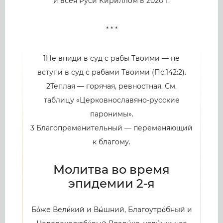
и всея Руси Кириллом в 2020 г.
* * *
1Не вниди в суд с рабы Твоими — не
вступи в суд с рабами Твоими (Пс.142:2).
2Теплая — горячая, ревностная. См.
таблицу «Церковнославяно-русские
паронимы».
3 Благопременительный — переменяющий
к благому.
Молитва во время
эпидемии 2-я
Бо́же Вели́кий и Вы́шний, Благоутро́бный и