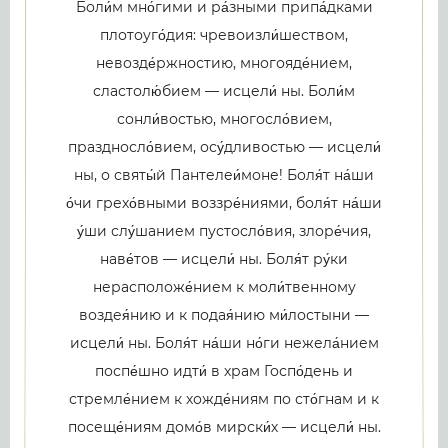
Боли́м мно́гими и ра́зными припа́дками
плотоуго́дия: чревоизли́шеством,
невозде́ржностию, многояде́нием,
сластолю́бием — исцели́ ны. Боли́м
сонли́востью, многосло́вием,
праздносло́вием, осу́дливостью — исцели́
ны, о святы́й Пантелеи́моне! Боля́т на́ши
о́чи грехо́вными воззре́ниями, боля́т на́ши
у́ши слу́шанием пустосло́вия, злоре́чия,
наве́тов — исцели́ ны. Боля́т ру́ки
нерасположе́нием к моли́твенному
воздея́нию и к подая́нию ми́лостыни —
исцели́ ны. Боля́т на́ши но́ги нежела́нием
поспе́шно идти́ в храм Госпо́день и
стремле́нием к хожде́ниям по сто́гнам и к
посеще́ниям домо́в мирски́х — исцели́ ны.