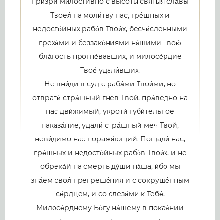
при́зри ми́лостивно с высоты́ святы́я сла́вы
Твоея́ на моли́тву нас, гре́шных и
недосто́йных рабо́в Твои́х, бесчи́сленными
греха́ми и беззако́ниями на́шими Твою́
бла́гость прогне́вавших, и милосе́рдие
Твое́ удали́вших.
Не вни́ди в суд с раба́ми Твои́ми, но
отврати́ стра́шный гнев Твой, пра́ведно на
нас дви́жимый, укроти́ губи́тельное
наказа́ние, удали́ стра́шный меч Твой,
неви́димо нас поража́ющий. Пощади́ нас,
гре́шных и недосто́йных рабо́в Твои́х, и не
обрека́й на смерть ду́ши на́ша, и́бо мы
зна́ем своя́ прегреше́ния и с сокруше́нным
се́рдцем, и со слеза́ми к Тебе́,
Милосе́рдному Бо́гу на́шему в покая́нии