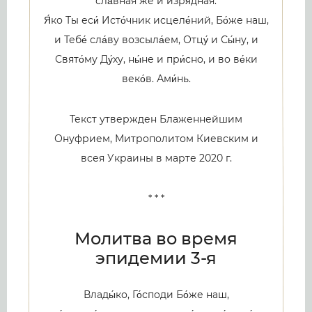
сла́вная же и изря́дная.
Я́ко Ты еси́ Исто́чник исцеле́ний, Бо́же наш,
и Тебе́ сла́ву возсыла́ем, Отцу́ и Сы́ну, и
Свято́му Ду́ху, ны́не и при́сно, и во ве́ки
веко́в. Ами́нь.
Текст утвержден Блаженнейшим
Онуфрием, Митрополитом Киевским и
всея Украины в марте 2020 г.
* * *
Молитва во время
эпидемии 3-я
Влады́ко, Го́споди Бо́же наш,