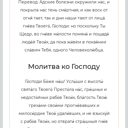
Перевод: Адские болезни окружили нас, и
покрыла нас тень сме́ртная, и как воск от
огня́ тает, так и дни наши тают от лица́
гне́ва Твоего́, Го́споди: но поскольку Ты
Щедр, во гне́ве ми́лости помяни́ и пощади́
люде́й Твои́х, да пока жи́вём в покая́нии
сла́вим Тебя, одного Человеколю́бца.
Молитва ко Господу
Го́споди Бо́же на́ш! Услы́ши с высоты́
свята́го Твоего́ Престо́ла на́с, гре́шных и
недосто́йных рабо́в Твои́х, бла́гость Твою́
греха́ми свои́ми прогне́вавших и
милосе́рдие Твое́ удали́вших, и не взыску́й
с рабо́в Твои́х, но отврати́ стра́шный гне́в