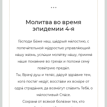
* * *
Молитва во время
эпидемии 4-я
Го́споди Бо́же наш, ще́дрый ми́лостию, с
попечи́тельной му́дростью управля́ющий
на́шу жи́знь, услы́ши моли́тву на́шу, приими́
на́ше покая́ние во греха́х и положи́ сему́
пове́трию преде́л.
Ты, Врачу́ душ и теле́с, да́руй здра́вие тем,
кого́ пости́г неду́г, восста́ви их вско́ре от
одра́ страда́ния, да возмо́гут сла́вить Тебя́, о
ми́лостивый Спа́се.
Сохрани́ от вся́кой боле́зни тех, кто