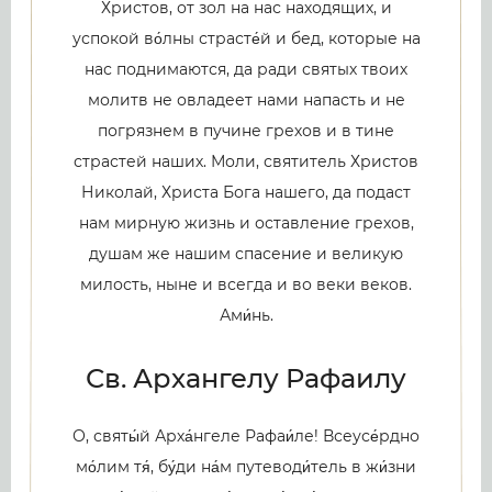
Христов, от зол на нас находящих, и
успокой во́лны страсте́й и бед, которые на
нас поднимаются, да ради святых твоих
молитв не овладеет нами напасть и не
погрязнем в пучине грехов и в тине
страстей наших. Моли, святитель Христов
Николай, Христа Бога нашего, да подаст
нам мирную жизнь и оставление грехов,
душам же нашим спасение и великую
милость, ныне и всегда и во веки веков.
Ами́нь.
Св. Архангелу Рафаилу
О, святы́й Арха́нгеле Рафаи́ле! Всеусе́рдно
мо́лим тя́, бу́ди на́м путеводи́тель в жи́зни