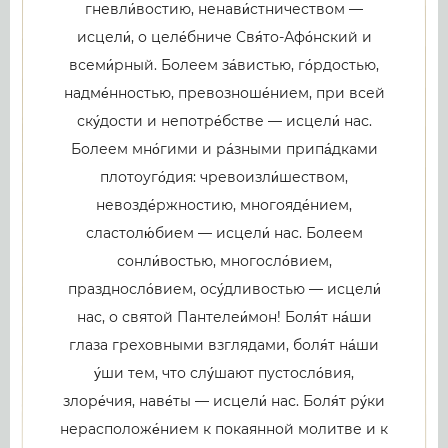
гневли́востию, ненави́стничеством —
исцели́, о целе́бниче Свя́то-Афо́нский и
всеми́рный. Болеем за́вистью, го́рдостью,
надме́нностью, превозноше́нием, при всей
ску́дости и непотре́бстве — исцели́ нас.
Болеем мно́гими и ра́зными припа́дками
плотоуго́дия: чревоизли́шеством,
невозде́ржностию, многояде́нием,
сластолю́бием — исцели́ нас. Болеем
сонли́востью, многосло́вием,
праздносло́вием, осу́дливостью — исцели́
нас, о святой Пантелеи́мон! Боля́т на́ши
глаза греховными взглядами, боля́т на́ши
у́ши тем, что слу́шают пустосло́вия,
злоре́чия, наве́ты — исцели́ нас. Боля́т ру́ки
нерасположе́нием к покаянной молитве и к