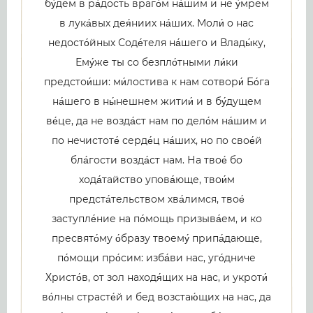
бу́дем в ра́дость враго́м на́шим и не у́мрем
в лука́вых дея́ниих на́ших. Моли́ о нас
недосто́йных Соде́теля на́шего и Влады́ку,
Ему́же ты со безпло́тными ли́ки
предстои́ши: ми́лостива к нам сотвори́ Бо́га
на́шего в ны́нешнем житии́ и в бу́дущем
ве́це, да не возда́ст нам по дело́м на́шим и
по нечистоте́ серде́ц на́ших, но по свое́й
бла́гости возда́ст нам. На твое́ бо
хода́тайство упова́юще, твои́м
предста́тельством хва́лимся, твое́
заступле́ние на по́мощь призыва́ем, и ко
пресвято́му о́бразу твоему́ припа́дающе,
по́мощи про́сим: изба́ви нас, уго́дниче
Христо́в, от зол находя́щих на нас, и укроти́
во́лны страсте́й и бед возстаю́щих на нас, да