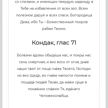
со слезами, и имеющих твердую надежду в
Тебе на избавление от всех зол. Всем
полезное даруй и всех спаси, Богородица
Дева, ибо Ты – Божественный покров
рабам Твоим.
Кондак, глас 71
Боле́зни а́довы обыдо́ша нас, и покры́ нас
сень сме́ртная, и я́ко воск от огня́, дни́е
на́ши та́ют от лица́ гне́ва Твоего́, Го́споди:
но я́ко Щедр, во гне́ве ми́лости помяни́ и
пощади́ люде́й Твои́х, да жи́ви су́ще в
покая́нии сла́вим Тя, еди́наго
Человеколю́бца.