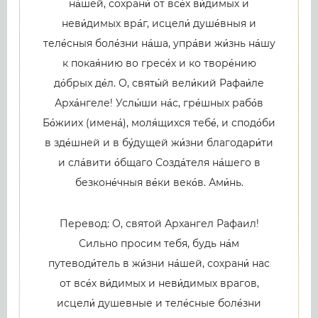
на́шей, сохрани́ от все́х ви́димых и
неви́димых вра́г, исцели́ душе́вныя и
теле́сныя боле́зни на́ша, упра́ви жи́знь на́шу
к покая́нию во гресе́х и ко творе́нию
до́брых де́л. О, святы́й вели́кий Рафаи́ле
Арха́нгеле! Услы́ши на́с, гре́шных рабо́в
Бо́жиих (имена́), моля́щихся тебе́, и сподо́би
в зде́шней и в бу́дущей жи́зни благодари́ти
и сла́вити о́бщаго Созда́теля на́шего в
безконе́чныя ве́ки веко́в. Ами́нь.
Перевод: О, святой Архангел Рафаил!
Сильно просим тебя, будь на́м
путеводи́тель в жи́зни на́шей, сохрани́ нас
от все́х ви́димых и неви́димых врагов,
исцели́ душевные и теле́сные боле́зни