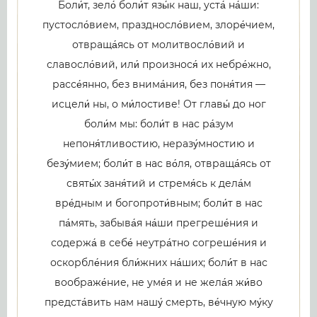
Боли́т, зело́ боли́т язы́к наш, уста́ на́ши:
пустосло́вием, праздносло́вием, злоре́чием,
отвраща́ясь от молитвосло́вий и
славосло́вий, или́ произнося́ их небре́жно,
рассе́янно, без внима́ния, без поня́тия —
исцели́ ны, о ми́лостиве! От главы́ до ног
боли́м мы: боли́т в нас ра́зум
непоня́тливостию, неразу́мностию и
безу́мием; боли́т в нас во́ля, отвраща́ясь от
святы́х заня́тий и стремя́сь к дела́м
вре́дным и богопроти́вным; боли́т в нас
па́мять, забыва́я на́ши прегреше́ния и
содержа́ в себе́ неутра́тно согреше́ния и
оскорбле́ния бли́жних на́ших; боли́т в нас
воображе́ние, не уме́я и не жела́я жи́во
предста́вить нам нашу́ смерть, ве́чную му́ку