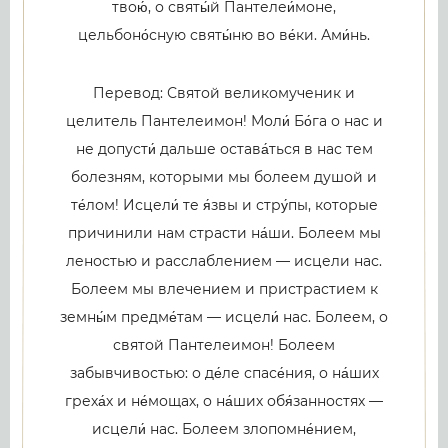
твою́, о святы́й Пантелеи́моне,
цельбоно́сную святы́ню во ве́ки. Ами́нь.
Перевод: Святой великомученик и
целитель Пантелеимон! Моли́ Бо́га о нас и
не допусти́ дальше остава́ться в нас тем
болезням, которыми мы болеем душой и
те́лом! Исцели́ те я́звы и стру́пы, которые
причинили нам страсти на́ши. Болеем мы
леностью и расслаблением — исцели нас.
Болеем мы влечением и пристрастием к
земны́м предме́там — исцели́ нас. Болеем, о
святой Пантелеимон! Болеем
забывчивостью: о де́ле спасе́ния, о на́ших
греха́х и не́мощах, о на́ших обя́занностях —
исцели́ нас. Болеем злопомне́нием,