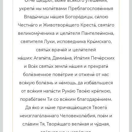
О́тче щедро́т, Бо́же вся́кого утеше́ния,
укрепи́ ны моли́твами Преблагослове́нныя
Влады́чицы на́шея Богоро́дицы, си́лою
Честна́го и Животворя́щего Креста́, свята́го
великому́ченика и цели́теля Пантелеи́мона,
святителя Луки, исповедника Кры́мскаго,
святы́х враче́й и цели́телей
на́ших: Агапи́та, Дамиа́на, Ипа́тия Пече́рских
и Все́х святы́х земли́ на́шея и прекрати́
боле́зненное пове́трие и отжени́ от нас
вся́кую боле́знь и не́мощь, да изба́вльшеся
от вся́кия напа́сти Руко́ю Твое́ю кре́пкою,
порабо́таем Ти со вся́ким благодаре́нием.
Да я́ко и ны́не причаща́ющеся Твоего́
неизглаго́ланнаго Человеколю́бия, пое́м и
сла́вим Тя, Творя́щаго вели́кая и чу́дная,