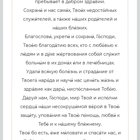
пребыва́ет в до́бром здра́вии.
Сохрани́ и нас сами́х, Твои́х недосто́йных
служи́телей, а та́кже на́ших роди́телей и
на́ших бли́зких.
Благослови́, укрепи́ и сохрани́, Го́споди,
Твое́ю благода́тию всех, кто с любо́вью к
лю́дям и в ду́хе же́ртвования собо́й слу́жит
больны́м в их дома́х и́ли в лече́бницах.
Удали́ вся́кую боле́знь и страда́ние от
Твоего́ наро́да и научи́ нас цени́ть жи́знь и
здра́вие как дары́, ниспо́сланные Тобо́ю.
Да́руй нам, Го́споди, мир Твой и испо́лни
сердца́ на́ши несокруши́мой ве́рой в Твою́
защи́ту, упова́ния на Твою́ по́мощь, любви́ к
Тебе́ и к на́шему бли́жнему.
Твое́ бо есть, е́же ми́ловати и спаса́ти нас, и