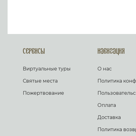
грешнича. Яко уклониша на
мя беззаконие, и во гневе
враждоваху ми. Сердце мое
смутися во мне, и страх
смерти нападе на мя. Боязнь
и трепет прииде на мя, и
покры мя тма. И рех: кто даст
ми криле, яко голуби, и
полещу и почию. Се удалихся
Сервисы
Навигация
бегая, и водворихся в
пустыни. Чаях Бога
спасающаго мя, от малодушия
Виртуальные туры
О нас
и бури. Потопи Господи, и
раздели языки их. Яко видех
Святые места
Политика кон
беззаконие и пререкание во
граде. День и нощь обыдет и
Пожертвование
по стенам его, беззаконие и
Пользовательс
труд посреде его и неправда.
И не оскуде от пути его лихва
Оплата
и лесть. Яко аще бы враг
поносил ми, претерпел бых
Доставка
убо. И аще бы ненавидяи мя
на мя велеречевал,
Политика возв
укрылбыхся от него. Ты же