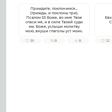
Приидите, поклонимся…
(трижды, и поклоны три).
Псалом 53 Боже, во имя Твое
Евх
спаси мя, и в силе Твоей суди
С
ми. Боже, услыши молитву
мою, внуши глаголы уст моих.
Яко чуждии восташа на мя, и
крепцыи взыскаша душу мою,
39
0
0
22
и не предложиша Бога пред
собою. Се бо Бог помогает ми,
и Господь заступник души
моей. Отвратит злая врагом
моим, истиною Твоею
потреби их. Волею пожру
Тебе, исповемся имени
Твоему, Господи, яко благо.
Яко от всякия печали избави
мя, и на враги моя воззре око
мое. Псалом 54 Внуши Боже,
молитву мою, и не презри
моления моего. Вонми ми, и
услыши мя. Возскорбех
печалию моею, и смутихся от
гласа вражия, и от стужения