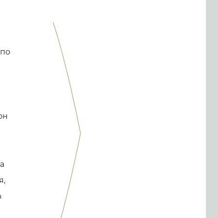
 по
он
ша
я,
о