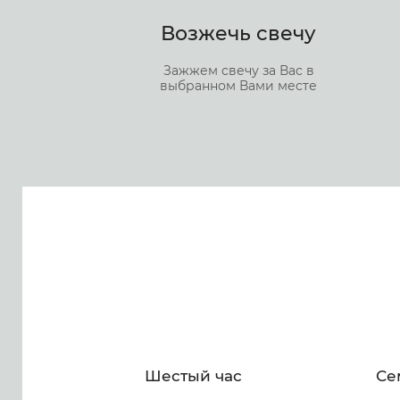
Возжечь свечу
Зажжем свечу за Вас в
выбранном Вами месте
Шестый час
Се