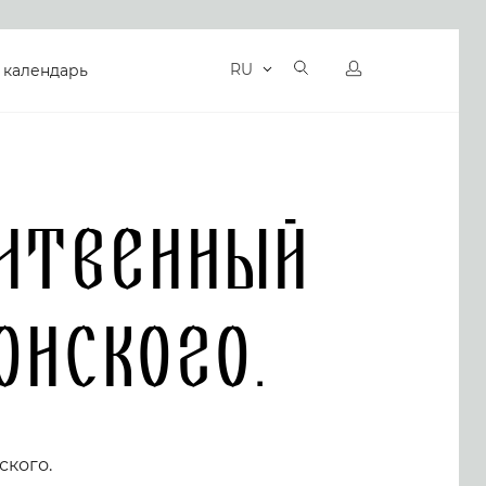
RU
 календарь
литвенный
онского.