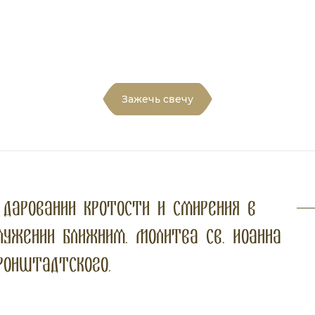
Зажечь свечу
 даровании кротости и смирения в
лужении ближним. Молитва св. Иоанна
ронштадтского.