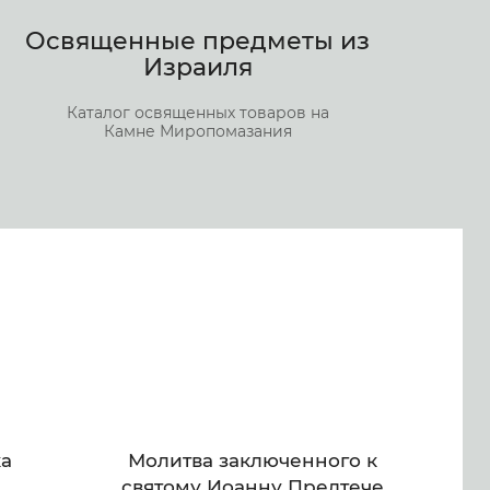
Освященные предметы из
Израиля
Каталог освященных товаров на
Камне Миропомазания
ка
Молитва заключенного к
святому Иоанну Предтече