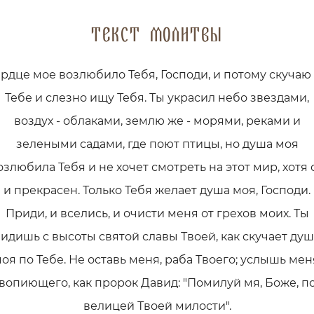
Текст молитвы
рдце мое возлюбило Тебя, Господи, и потому скучаю
Тебе и слезно ищу Тебя. Ты украсил небо звездами,
воздух - облаками, землю же - морями, реками и
зелеными садами, где поют птицы, но душа моя
озлюбила Тебя и не хочет смотреть на этот мир, хотя 
и прекрасен. Только Тебя желает душа моя, Господи.
Приди, и вселись, и очисти меня от грехов моих. Ты
идишь с высоты святой славы Твоей, как скучает ду
оя по Тебе. Не оставь меня, раба Твоего; услышь мен
вопиющего, как пророк Давид: "Помилуй мя, Боже, п
велицей Твоей милости".