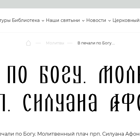
туры
Библиотека
Наши святыни
Новости
Церковный
Молитвы
В печали по Богу. Молитвенный плач прп. Силуана Афонского.
 по Богу. Мо
п. Силуана Аф