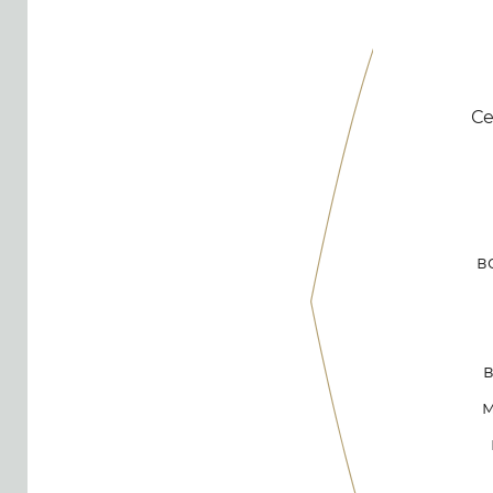
Се
в
в
м