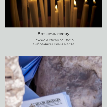
Возжечь свечу
Зажжем свечу за Вас в
выбранном Вами месте