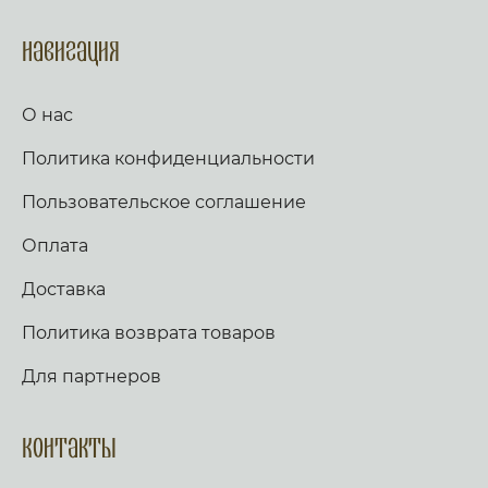
Долготу дней исполню и, и явлю ему
спасение Мое. Слава, и ныне. Аллилуия
(трижды). Тропарь по уставу. Аще ли же пост,
Навигация
глаголем сии тропарь трижды: Иже в шестыи
день же и час, на Кресте пригвождеи, Иже в
раи дерзновенныи от Адама грех, и
О нас
согрешении наших рукописание раздери,
Христе Боже, и спаси нас. Стих: Аз к Богу
Политика конфиденциальности
возвах, и Господь услыша мя. Стих: Вечер и
заутра и полудне, повем и возвещу, и
услышит глас мой. Слава, и ныне,
Пользовательское соглашение
Богородичен: Яко не имамы дерзновения, за
премногия грехи наша, но Ты, иже от Тебе
Оплата
рождьшагося, моли Богородице Дево, много
бо может молитва Матерня, на умоление
Доставка
Владыки. Не презри грешных мольбы
Всечистая, яко милостив есть, и спасти могии,
Политика возврата товаров
Иже страдати нас ради изволивыи. Аще ли
пост, чтется паремия, и в лествице. Таже,
Скоро да предварят ны щедроты Твоя
Для партнеров
Господи, яко обнищахом зело, помози нам,
Боже Спасителю наш; славы ради имене
Твоего Господи, избави нас, очисти грехи
Контакты
наша, имене Твоего ради. Трисвятое, и по
Отче наш… кондак, по уставу. Аще ли же пост,