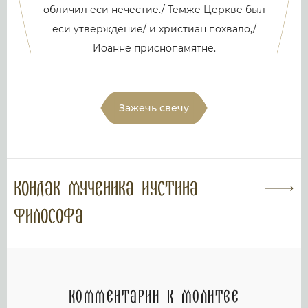
обличил еси нечестие./ Темже Церкве был
еси утверждение/ и христиан похвало,/
Иоанне приснопамятне.
Зажечь свечу
Кондак мученика Иустина
Философа
Комментарии к молитве