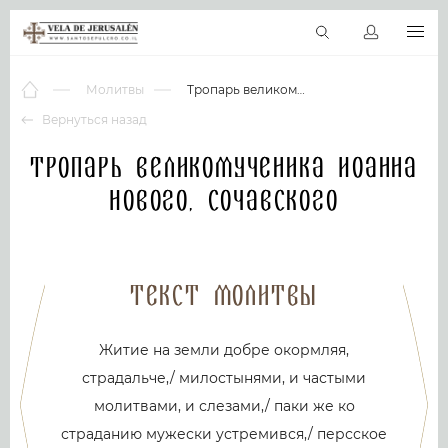
RU
Виртуальные туры
Библиотека
Наши святыни
Новос
Молитвы
Тропарь великомученика Иоанна Нового, Сочавского
Вернуться назад
Тропарь великомученика Иоанна
Нового, Сочавского
Текст молитвы
Житие на земли добре окормляя,
страдальче,/ милостынями, и частыми
молитвами, и слезами,/ паки же ко
страданию мужески устремився,/ персское