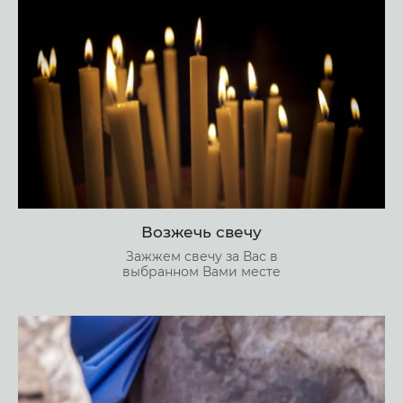
Возжечь свечу
Зажжем свечу за Вас в
выбранном Вами месте