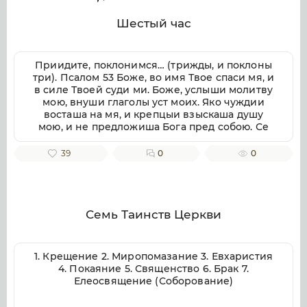
Шестый час
Приидите, поклонимся… (трижды, и поклоны
три). Псалом 53 Боже, во имя Твое спаси мя, и
в силе Твоей суди ми. Боже, услыши молитву
мою, внуши глаголы уст моих. Яко чуждии
восташа на мя, и крепцыи взыскаша душу
мою, и не предложиша Бога пред собою. Се
бо Бог помогает ми, и Господь заступник души
моей. Отвратит злая врагом моим, истиною
39
0
0
Твоею потреби их. Волею пожру Тебе,
исповемся имени Твоему, Господи, яко благо.
Яко от всякия печали избави мя, и на враги
моя воззре око мое. Псалом 54 Внуши Боже,
молитву мою, и не презри моления моего.
Семь Таинств Церкви
Вонми ми, и услыши мя. Возскорбех печалию
моею, и смутихся от гласа вражия, и от
стужения грешнича. Яко уклониша на мя
1. Крещение 2. Миропомазание 3. Евхаристия
беззаконие, и во гневе враждоваху ми.
4. Покаяние 5. Священство 6. Брак 7.
Сердце мое смутися во мне, и страх смерти
Елеосвящение (Соборование)
нападе на мя. Боязнь и трепет прииде на мя,
и покры мя тма. И рех: кто даст ми криле, яко