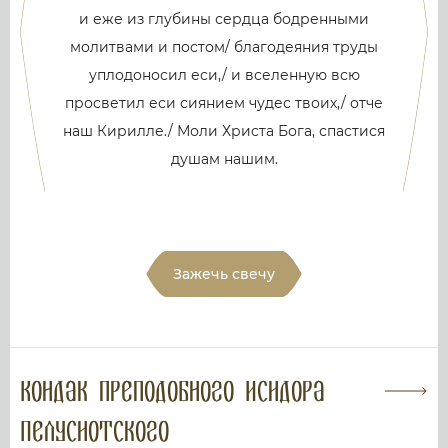
и еже из глубины сердца бодренными
молитвами и постом/ благодеяния труды
уплодоносил еси,/ и вселенную всю
просветил еси сиянием чудес твоих,/ отче
наш Кирилле./ Моли Христа Бога, спастися
душам нашим.
Зажечь свечу
Кондак преподобного Исидора
Пелусиотского