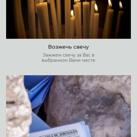
Возжечь свечу
Зажжем свечу за Вас в
выбранном Вами месте