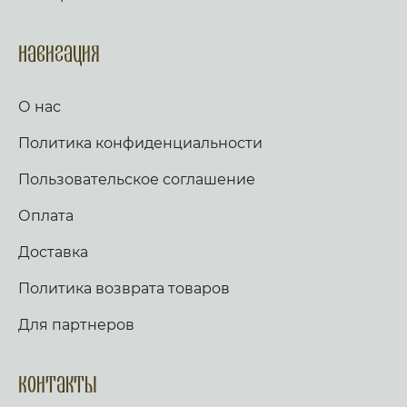
Долготу дней исполню и, и явлю ему
спасение Мое. Слава, и ныне. Аллилуия
(трижды). Тропарь по уставу. Аще ли же пост,
Навигация
глаголем сии тропарь трижды: Иже в шестыи
день же и час, на Кресте пригвождеи, Иже в
раи дерзновенныи от Адама грех, и
О нас
согрешении наших рукописание раздери,
Христе Боже, и спаси нас. Стих: Аз к Богу
Политика конфиденциальности
возвах, и Господь услыша мя. Стих: Вечер и
заутра и полудне, повем и возвещу, и
услышит глас мой. Слава, и ныне,
Пользовательское соглашение
Богородичен: Яко не имамы дерзновения, за
премногия грехи наша, но Ты, иже от Тебе
Оплата
рождьшагося, моли Богородице Дево, много
бо может молитва Матерня, на умоление
Доставка
Владыки. Не презри грешных мольбы
Всечистая, яко милостив есть, и спасти могии,
Политика возврата товаров
Иже страдати нас ради изволивыи. Аще ли
пост, чтется паремия, и в лествице. Таже,
Скоро да предварят ны щедроты Твоя
Для партнеров
Господи, яко обнищахом зело, помози нам,
Боже Спасителю наш; славы ради имене
Твоего Господи, избави нас, очисти грехи
Контакты
наша, имене Твоего ради. Трисвятое, и по
Отче наш… кондак, по уставу. Аще ли же пост,