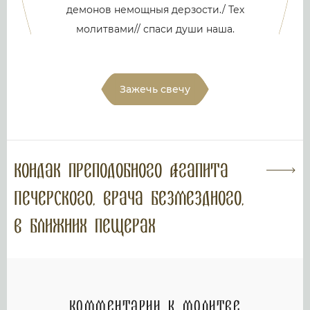
демонов немощныя дерзости./ Тех
молитвами// спаси души наша.
Зажечь свечу
Кондак преподобного Агапита
Печерского, врача безмездного,
в Ближних пещерах
Комментарии к молитве