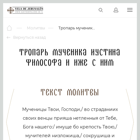
RU
Виртуальные туры
Библиотека
Наши святыни
Новос
Молитвы
Тропарь мученика Иустина Философа и иже с ним
Вернуться назад
Тропарь мученика Иустина
Философа и иже с ним
Текст молитвы
Мученицы Твои, Господи,/ во страданиих
своих венцы прияша нетленныя от Тебе,
Бога нашего:/ имуще бо крепость Твою,/
мучителей низложиша,/ сокрушиша и