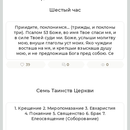
Шестый час
Приидите, поклонимся… (трижды, и поклоны
три). Псалом 53 Боже, во имя Твое спаси мя, и
в силе Твоей суди ми. Боже, услыши молитву
мою, внуши глаголы уст моих. Яко чуждии
восташа на мя, и крепцыи взыскаша душу
мою, и не предложиша Бога пред собою. Се
бо Бог помогает ми, и Господь заступник души
моей. Отвратит злая врагом моим, истиною
39
0
0
Твоею потреби их. Волею пожру Тебе,
исповемся имени Твоему, Господи, яко благо.
Яко от всякия печали избави мя, и на враги
моя воззре око мое. Псалом 54 Внуши Боже,
молитву мою, и не презри моления моего.
Семь Таинств Церкви
Вонми ми, и услыши мя. Возскорбех печалию
моею, и смутихся от гласа вражия, и от
стужения грешнича. Яко уклониша на мя
1. Крещение 2. Миропомазание 3. Евхаристия
беззаконие, и во гневе враждоваху ми.
4. Покаяние 5. Священство 6. Брак 7.
Сердце мое смутися во мне, и страх смерти
Елеосвящение (Соборование)
нападе на мя. Боязнь и трепет прииде на мя,
и покры мя тма. И рех: кто даст ми криле, яко