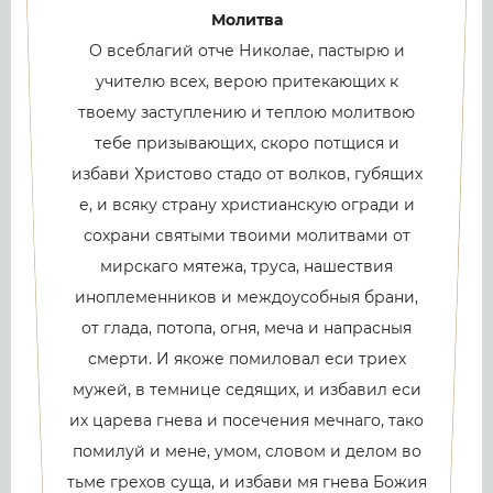
Молитва
О всеблагий отче Николае, пастырю и
учителю всех, верою притекающих к
твоему заступлению и теплою молитвою
тебе призывающих, скоро потщися и
избави Христово стадо от волков, губящих
е, и всяку страну христианскую огради и
сохрани святыми твоими молитвами от
мирскаго мятежа, труса, нашествия
иноплеменников и междоусобныя брани,
от глада, потопа, огня, меча и напрасныя
смерти. И якоже помиловал еси триех
мужей, в темнице седящих, и избавил еси
их царева гнева и посечения мечнаго, тако
помилуй и мене, умом, словом и делом во
тьме грехов суща, и избави мя гнева Божия