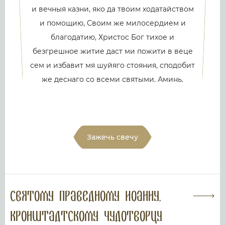
и вечныя казни, яко да твоим ходатайством
и помощию, Своим же милосердием и
благодатию, Христос Бог тихое и
безгрешное житие даст ми пожити в веце
сем и избавит мя шуйяго стояния, сподобит
же деснаго со всеми святыми. Аминь.
Зажечь свечу
Святому праведному Иоанну,
Кронштадтскому чудотворцу