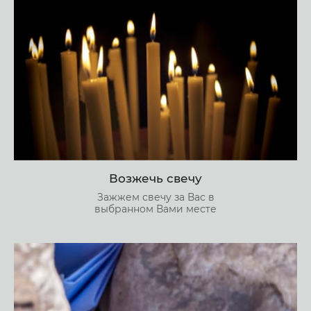
Возжечь свечу
Зажжем свечу за Вас в
выбранном Вами месте