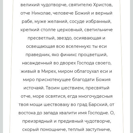
великий чудотворче, святителю Христов,
отче Николае, человече Божий и верный
рабе, муже желаний, сосуде избранный,
крепкий столпе церковный, светильниче
пресветлый, звездо, осиявающая и
освещающая всю вселенную: ты еси
праведник, яко финикс процветший,
насажденный во дворех Господа своего,
живый в Мирех, миром облагоухал еси и
миро приснотекущее благодати Божия
источаяй. Твоим шествием, пресвятый
отче, море освятися, егда многочудесныя
твоя мощи шествоваху во град Барский, от
востока до запада хвалити имя Господне. О,
преизрядный и предивный чудотворче,
скорый помощниче, теплый заступниче,