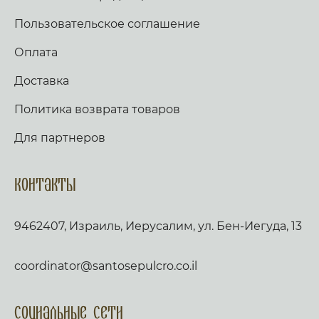
заутра и полудне, повем и возвещу, и
услышит глас мой. Слава, и ныне,
Пользовательское соглашение
Богородичен: Яко не имамы дерзновения, за
премногия грехи наша, но Ты, иже от Тебе
Оплата
рождьшагося, моли Богородице Дево, много
бо может молитва Матерня, на умоление
Доставка
Владыки. Не презри грешных мольбы
Всечистая, яко милостив есть, и спасти могии,
Политика возврата товаров
Иже страдати нас ради изволивыи. Аще ли
пост, чтется паремия, и в лествице. Таже,
Скоро да предварят ны щедроты Твоя
Для партнеров
Господи, яко обнищахом зело, помози нам,
Боже Спасителю наш; славы ради имене
Твоего Господи, избави нас, очисти грехи
Контакты
наша, имене Твоего ради. Трисвятое, и по
Отче наш… кондак, по уставу. Аще ли же пост,
глаголем тропари сия, глас 2: Спасение содея
9462407, Израиль, Иерусалим, ул. Бен-Иегуда, 13
посреде земли, Христе Боже, на Кресте
пречистеи руце Свои простер, собирая вся
языки вопиющия: Господи, слава Тебе. Слава:
Пречистому Ти образу покланяемся Благии,
coordinator@santosepulcro.co.il
просяще прощения прегрешением нашим,
Христе Боже, волею бо благоизволил еси
взыти на Крест, да избавиши их же созда от
Социальные сети
работы вражия. Тем благодаряще вопием Ти: