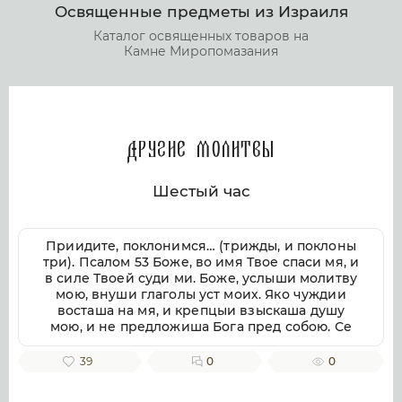
Освященные предметы из Израиля
Каталог освященных товаров на
Камне Миропомазания
Другие молитвы
Шестый час
Приидите, поклонимся… (трижды, и поклоны
три). Псалом 53 Боже, во имя Твое спаси мя, и
в силе Твоей суди ми. Боже, услыши молитву
мою, внуши глаголы уст моих. Яко чуждии
восташа на мя, и крепцыи взыскаша душу
мою, и не предложиша Бога пред собою. Се
бо Бог помогает ми, и Господь заступник души
моей. Отвратит злая врагом моим, истиною
39
0
0
Твоею потреби их. Волею пожру Тебе,
исповемся имени Твоему, Господи, яко благо.