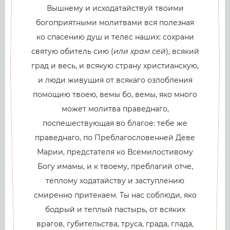
Вышнему и исходатайствуй твоими
богоприятными молитвами вся полезная
ко спасению душ и телес наших: сохрани
святую обитель сию (
или храм сей
), всякий
град и весь, и всякую страну христианскую,
и люди живущия от всякаго озлобления
помощию твоею, вемы бо, вемы, яко много
может молитва праведнаго,
поспешествующая во благое: тебе же
праведнаго, по Преблагословенней Деве
Марии, предстателя ко Всемилостивому
Богу имамы, и к твоему, преблагий отче,
теплому ходатайству и заступлению
смиренно притекаем. Ты нас соблюди, яко
бодрый и теплый пастырь, от всяких
врагов, губительства, труса, града, глада,