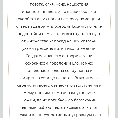
потопа, огня, меча, нашествия
иноплеменников, и во всяких бедах и
скорбех наших подай нам руку помощи, и
отверзи двери милосердия Божия: понеже
недостойни есмы зрети высоту небесную,
от множества неправд наших, связани
узами греховными, и николиже воли
Создателя нашего сотворихом, ни
сохранихом повелений Его. Темже
преклоняем колена сокрушенна и
смиренна сердца нашего к Зиждителю
своему, и твоего отеческаго заступления к
Нему просим: помози нам, угодниче
Божий, да не погибнем со беззаконии
нашими, избави нас от всякаго зла и от
всякия вещи сопротивныя, управи ум наш