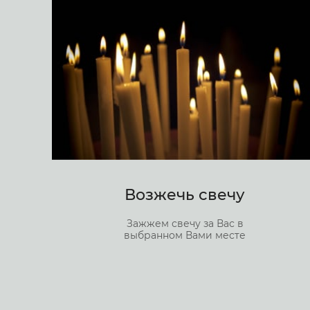
Возжечь свечу
Зажжем свечу за Вас в
выбранном Вами месте