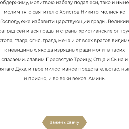
обдержиму, молитвою избаву подал еси, тако и ныне
молим тя, о святителю Христов Никито: молися ко
Господу, еже избавити царствующий грады, Великий
вград сей и вся грады и страны христианские от тру
отопа, глада, огня, града, меча и от всех врагов видим
к невидимых, яко да изрядных ради молитв твоих
спасаеми, славим Пресвятую Троицу, Отца и Сына и
вятаго Духа, и твое милостивное предстательство, ны
и присно, и во веки веков. Аминь.
Зажечь свечу