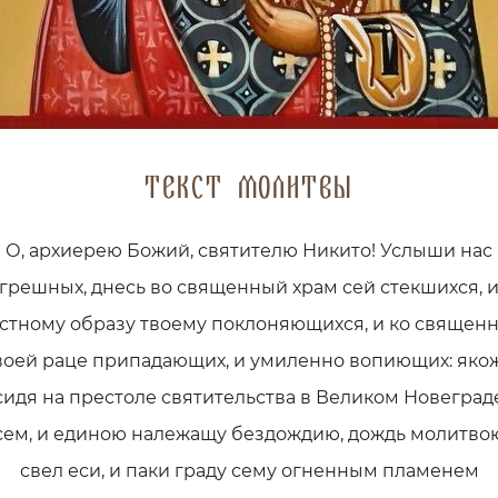
Текст молитвы
О, архиерею Божий, святителю Никито! Услыши нас
грешных, днесь во священный храм сей стекшихся, 
стному образу твоему поклоняющихся, и ко священ
воей раце припадающих, и умиленно вопиющих: яко
сидя на престоле святительства в Великом Новеград
сем, и единою належащу бездождию, дождь молитво
свел еси, и паки граду сему огненным пламенем