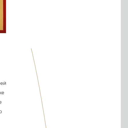
и
ней
же
е
ю