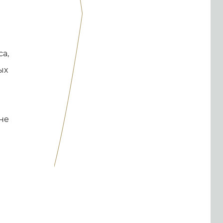
са,
ых
не