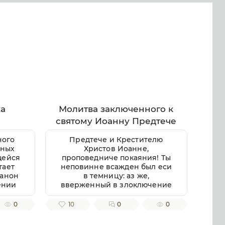
ка
Молитва заключенного к
святому Иоанну Предтече
ного
Предтече и Крестителю
вных
Христов Иоанне,
щейся
проповедниче покаяния! Ты
тает
неповинне всажден был еси
Канон
в темницу: аз же,
ении
вверженный в злоключение
лее
сие, достойное по делом
Канон
моим приемлю, яко
0
10
0
0
ашему
преступник правды и закона.
истой
Всели в мое сердце чувство