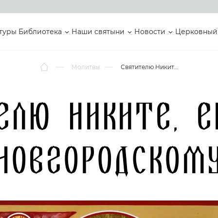
туры
Библиотека
Наши святыни
Новости
Церковный
Молитвы
Святителю Никите, епископу Новгородскому
елю Никите, е
Новгородском