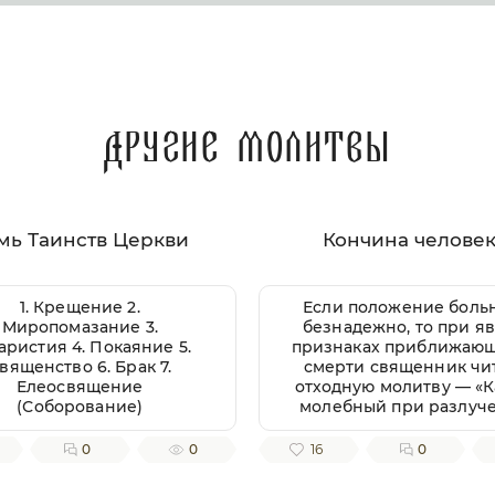
Другие молитвы
мь Таинств Церкви
Кончина челове
1. Крещение 2.
Если положение боль
Миропомазание 3.
безнадежно, то при я
аристия 4. Покаяние 5.
признаках приближаю
вященство 6. Брак 7.
смерти священник чи
Елеосвящение
отходную молитву — «
(Соборование)
молебный при разлуч
души от тела» или бо
полно он называется «
0
0
16
0
молебный ко Господу н
Иисусу Христу и Преч