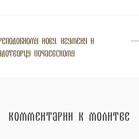
реподобному Иову, игумену и
удотворцу Почаевскому
Комментарии к молитве