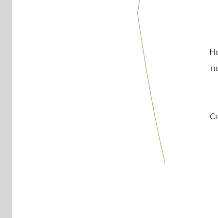
Но
п
С