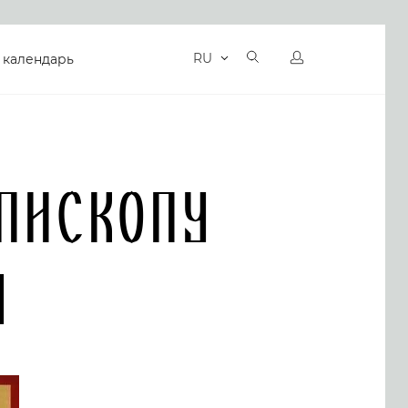
RU
 календарь
пископу
у