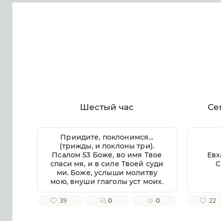
Шестый час
Се
Приидите, поклонимся…
(трижды, и поклоны три).
Псалом 53 Боже, во имя Твое
Евх
спаси мя, и в силе Твоей суди
С
ми. Боже, услыши молитву
мою, внуши глаголы уст моих.
Яко чуждии восташа на мя, и
крепцыи взыскаша душу мою,
39
0
0
22
и не предложиша Бога пред
собою. Се бо Бог помогает ми,