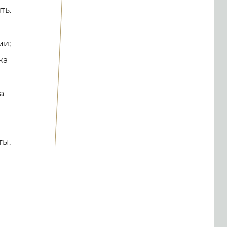
ть.
ми;
ка
а
ты.