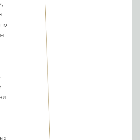
,
и
 по
ам
.
и
ни
мых