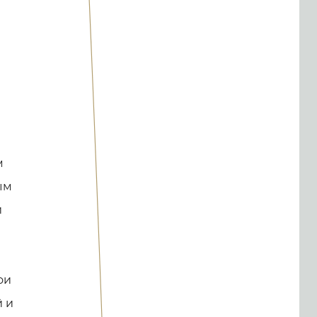
м
ым
и
ои
й и