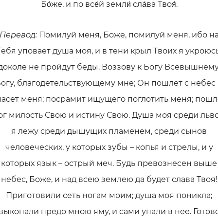
Бо́же, и по все́й земли́ сла́ва Твоя́.
Перевод:
Помилуй меня, Боже, помилуй меня, ибо н
Тебя уповает душа моя, и в тени крыл Твоих я укроюсь
доколе не пройдут беды. Воззову к Богу Всевышнему
огу, благодетельствующему мне; Он пошлет с небес
пасет меня; посрамит ищущего поглотить меня; пошл
ог милость Свою и истину Свою. Душа моя среди льво
я лежу среди дышущих пламенем, среди сынов
человеческих, у которых зубы – копья и стрелы, и у
которых язык – острый меч. Будь превознесен выше
небес, Боже, и над всею землею да будет слава Твоя!
Приготовили сеть ногам моим; душа моя поникла;
выкопали предо мною яму, и сами упали в нее. Готов