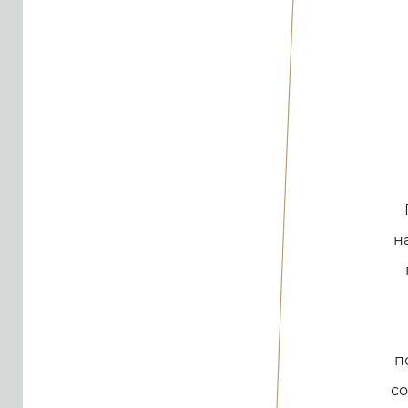
н
п
со