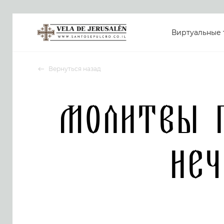
Виртуальные 
Вернуться назад
Молитвы п
неч