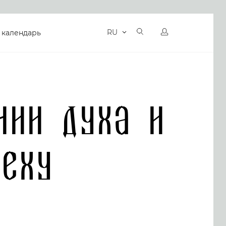
RU
 календарь
нии духа и
реху