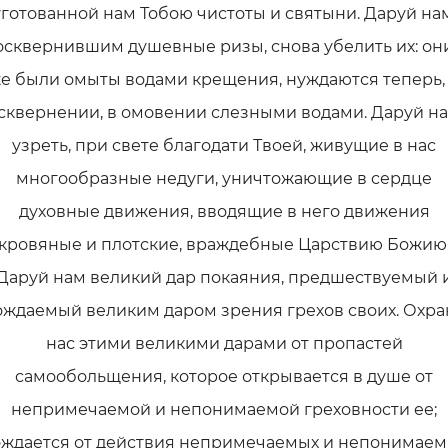
уготованной нам Тобою чистоты и святыни. Даруй нам
осквернившим душевные ризы, снова убелить их: он
е были омыты водами крещения, нуждаются теперь,
сквернении, в омовении слезными водами. Даруй н
узреть, при свете благодати Твоей, живущие в нас
многообразные недуги, уничтожающие в сердце
духовные движения, вводящие в него движения
кровяные и плотские, враждебные Царствию Божию
Даруй нам великий дар покаяния, предшествуемый 
ождаемый великим даром зрения грехов своих. Охра
нас этими великими дарами от пропастей
самообольщения, которое открывается в душе от
непримечаемой и непонимаемой греховности ее;
ждается от действия непримечаемых и непонимае