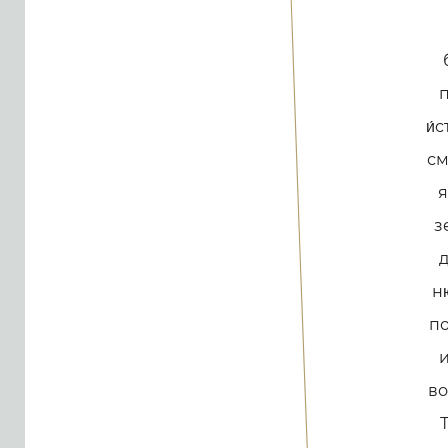
п
и́
см
я
з
д
ню
по
и
во
Т