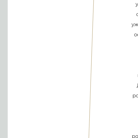
уж
о
р
ро