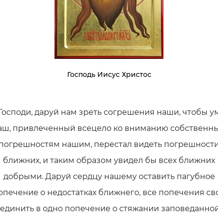
Господь Иисус Христос
Господи, даруй нам зреть согрешения наши, чтобы у
аш, привлеченный всецело ко вниманию собственн
погрешностям нашим, перестал видеть погрешност
ближних, и таким образом увидел бы всех ближних
добрыми. Даруй сердцу нашему оставить пагубное
опечение о недостатках ближнего, все попечения св
единить в одно попечение о стяжании заповеданно