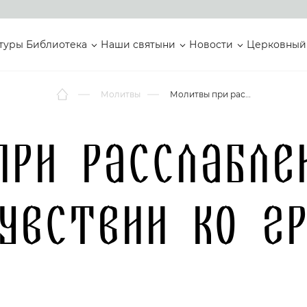
туры
Библиотека
Наши святыни
Новости
Церковный
Молитвы
Молитвы при расслаблении духа и нечувствии ко греху
ри расслабле
увствии ко г