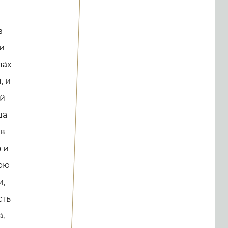
в
 и
а́х
, и
́й
ша
 в
́ и
́рю
и,
сть
́,