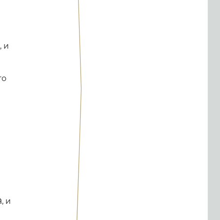
 и
го
, и