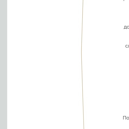
д
с
По