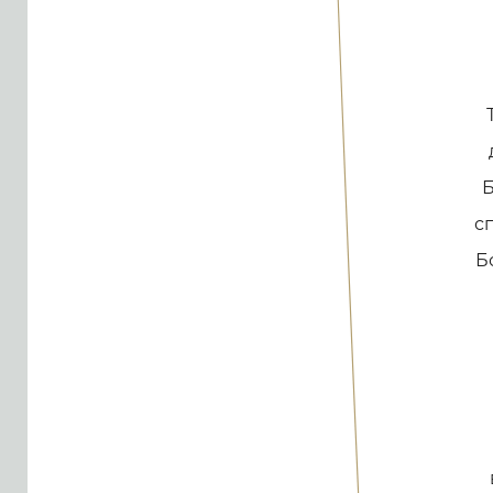
Б
с
Б