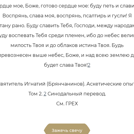
рдце мое, Боже, готово сердце мое: буду петь и слави
Воспрянь, слава моя, воспрянь, псалтирь и гусли! Я
тану рано. Буду славить Тебя, Господи, между народа
уду воспевать Тебя среди племен, ибо до небес вели
милость Твоя и до облаков истина Твоя. Будь
превознесен выше небес, Боже, и над всею землею д
будет слава Твоя!
2
вятитель Игнатий (Брянчанинов). Аскетические опы
Том 2.
2
Синодальный перевод.
См. ГРЕХ
Зажечь свечу