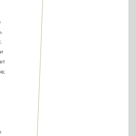
а
,
,
 и
ет
в;
о