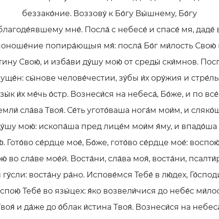
беззако́ние. Воззову́ к Бо́гу Вы́шнему, Бо́гу
благоде́явшему мне́. Посла́ с небесе́ и спасе́ мя, даде́ 
оноше́ние попира́ющыя мя́: посла́ Бо́г ми́лость Свою́
стину Свою́, и изба́ви ду́шу мою́ от среды́ ски́мнов. Посп
уще́н: сы́нове челове́честии, зу́бы и́х ору́жия и стре́лы
зы́к и́х ме́чь о́стр. Вознеси́ся на небеса́, Бо́же, и по все
емли́ сла́ва Твоя́. Се́ть угото́ваша нога́м мои́м, и сляко́
у́шу мою́: ископа́ша пред лице́м мои́м я́му, и впадо́ша
́. Гото́во се́рдце мое́, Бо́же, гото́во се́рдце мое́: воспою
ю́ во сла́ве мое́й. Воста́ни, сла́ва моя́, воста́ни, псалти
 гу́сли: воста́ну ра́но. Испове́мся Тебе́ в лю́дех, Го́спод
спою́ Тебе́ во язы́цех: я́ко возвели́чися до небе́с ми́ло
воя́ и да́же до о́блак и́стина Твоя́. Вознеси́ся на небеса