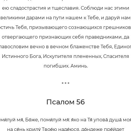
ею сладострастия и тщеславия. Соблюди нас этими
великими дарами на пути нашем к Тебе, и даруй нам
остичь Тебя, призывающего сознающихся грешников,
отвергающего признающих себя праведниками, да
лавословим вечно в вечном блаженстве Тебя, Едино
Истинного Бога, Искупителя плененных, Спасителя
погибших. Аминь.
* * *
Псалом 56
ми́луй мя́, Бо́же, поми́луй мя́: я́ко на Тя́ упова́ душа́ моя́
на се́нь крилу́ Твое́ю наде́юся, до́ндеже пре́йдет