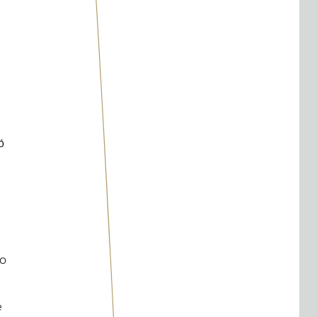
́
но
е