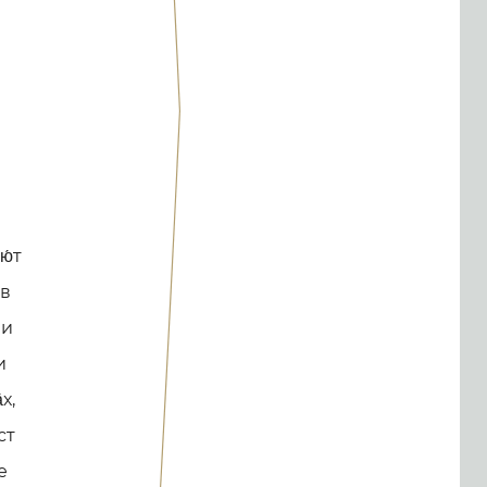
ю́т
 в
 и
и
х,
ст
е