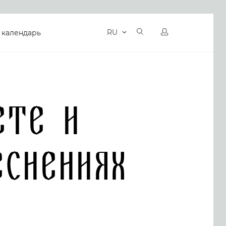
RU
 календарь
ете и
еснениях