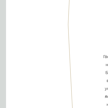
Го
н
Б
у
я