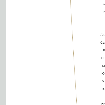
м
Пе
сы
в
с
м
Го
я
т
п