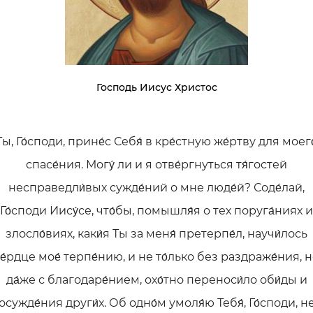
Господь Иисус Христос
Ты, Го́споди, прине́с Себя́ в кре́стную же́ртву для моего
спасе́ния. Могу́ ли и я отве́ргнуться тя́гостей
несправедли́вых сужде́ний о мне люде́й? Соде́лай,
Го́споди Иису́се, что́бы, помышля́я о тех поруга́ниях и
злосло́виях, каки́я Ты за меня́ претерпе́л, научи́лось
е́рдце мое́ терпе́нию, и не то́лько без раздраже́ния, 
да́же с благодаре́нием, охо́тно переноси́ло оби́ды и
осужде́ния други́х. Об одно́м умоля́ю Тебя́, Го́споди, н