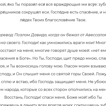
ой, я́ко Ты порази́л еси́ вся вражду́ющыя ми всу́е: зу
гре́шников сокруши́л еси. Госпо́дне есть спасе́ние, и н
лю́дех Твоих благослове́ние Твое.
ревод: Псалом Давида, когда он бежал от Авессало
на своего.
Господи! как умножились враги мои! Мно
осстают на меня; многие говорят душе моей: «нет е
пасения в Боге». Но Ты, Господи, щит предо мною, сла
оя, и Ты возносишь голову мою. Гласом моим взываю
споду, и Он слышит меня со святой горы Своей. Лож
, сплю и встаю, ибо Господь защищает меня. Не убою
ем народа, которые со всех сторон ополчились на мен
Восстань, Господи! спаси меня, Боже мой! ибо Ты
оражаешь в ланиту всех врагов моих; сокрушаешь зу