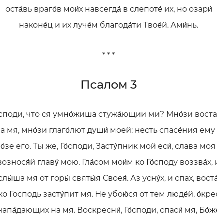
оста́вь враго́в мои́х навсегда́ в слепоте́ их, но озари́
наконе́ц и их луче́м благода́ти Твое́й. Ами́нь.
* * *
Псалом 3
́споди, что ся умно́жиша стужа́ющии ми? Мно́зи воста
а мя, мно́зи глаго́лют души́ моей: несть спасе́ния ему
о́зе его. Ты же, Го́споди, Засту́пник мой еси́, слава моя
вознося́й главу́ мою. Гла́сом мои́м ко Го́споду воззва́х, 
слы́ша мя от горы́ святы́я Своея́. Аз усну́х, и спах, воста́
́ко Господь засту́пит мя. Не убою́ся от тем люде́й, о́кре
напа́дающих на мя. Воскресни́, Го́споди, спаси́ мя, Бо́ж