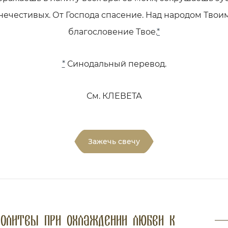
нечестивых. От Господа спасение. Над народом Твои
благословение Твое.
*
*
Синодальный перевод.
См. КЛЕВЕТА
Зажечь свечу
олитвы при охлаждении любви к