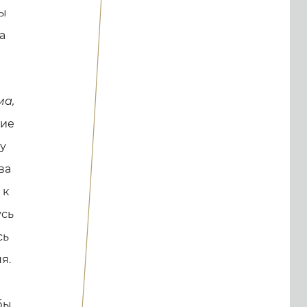
бы
а
ма,
гие
му
ва
 к
усь
сь
я.
бы