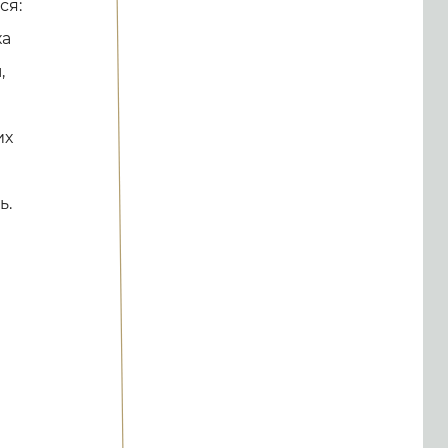
ся:
ха
,
их
ь.