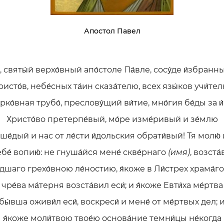
Апостол Павел
, святы́й верхо́вный апо́столе Па́вле, сосу́де и́збранн
ристо́в, небе́сных та́ин сказа́телю, всех язы́ков учи́тел
рко́вная трубо́, преслову́щий ви́тие, мно́гия бе́ды за и
Христо́во претерпе́вый, мо́ре изме́ривый и зе́млю
ше́дый и нас от ле́сти и́дольския обрати́вый! Тя молю́ 
ебе́ вопию́: не гнуша́йся мене́ скве́рнаго
(имя)
, возста́
́дшаго грехо́вною ле́ностию, я́коже в Ли́стрех храма́го
чре́ва ма́терня возста́вил еси́; и я́коже Евти́ха ме́ртва
бы́вша оживи́л еси́, воскреси́ и мене́ от ме́ртвых дел; 
я́коже моли́твою твое́ю основа́ние темни́цы не́когда