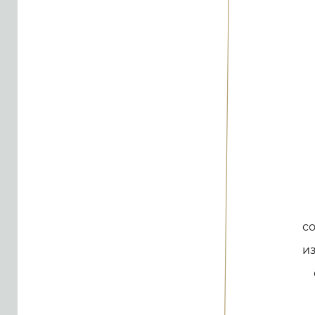
со
из