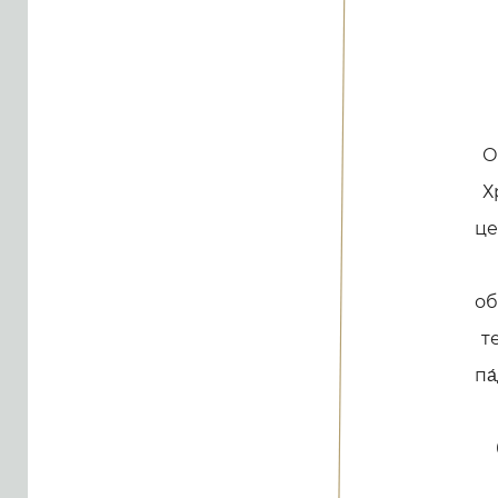
О
Х
це
об
т
па