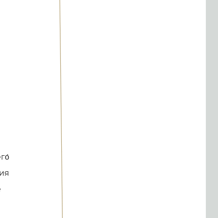
го́
ния
е