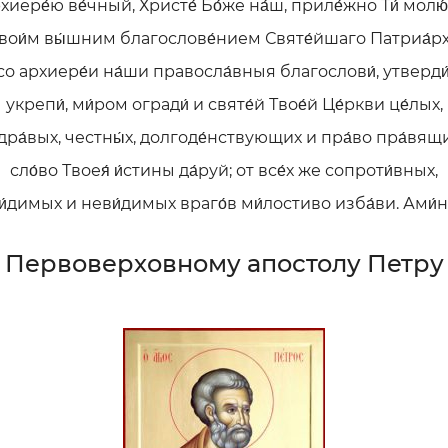
хиере́ю ве́чный, Христе́ Бо́же на́ш, приле́жно Ти́ молю́
вои́м вы́шним благослове́нием Святе́йшаго Патриа́р
со архиере́и на́ши правосла́вныя благослови́, утверди́
укрепи́, ми́ром огради́ и святе́й Твое́й Це́ркви це́лых,
дра́вых, честны́х, долгоде́нствующих и пра́во пра́вящ
сло́во Твоея́ и́стины да́руй; от все́х же сопроти́вных,
и́димых и неви́димых враго́в ми́лостиво изба́ви. Ами́н
Первоверховному апостолу Петру