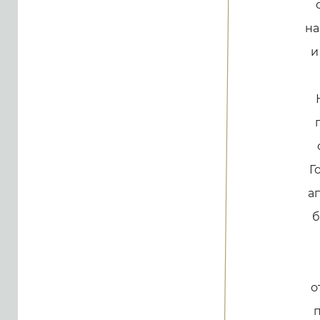
на
и
Г
ап
б
о
п