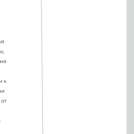
ый
ю,
́мя
и к
ви
 от
и