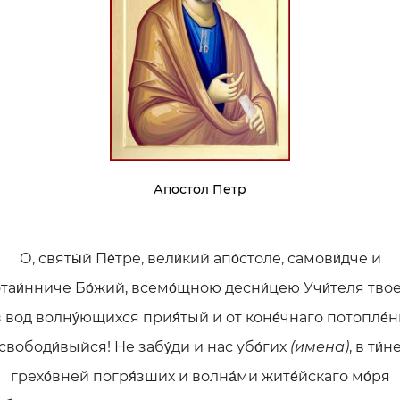
Апостол Петр
О, святы́й Пе́тре, вели́кий апо́столе, самови́дче и
таи́нниче Бо́жий, всемо́щною десни́цею Учи́теля твое
 вод волну́ющихся прия́тый и от коне́чнаго потопле́
свободи́выйся! Не забу́ди и нас убо́гих
(имена)
, в ти́н
грехо́вней погря́зших и волна́ми жите́йскаго мо́ря