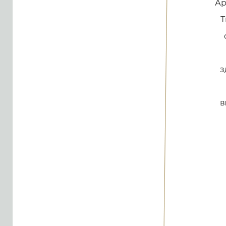
Ар
Т
з
в