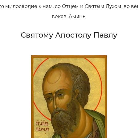
го́ милосе́рдие к нам, со Отце́м и Святы́м Ду́хом, во ве́
веко́в. Ами́нь.
Святому Апостолу Павлу