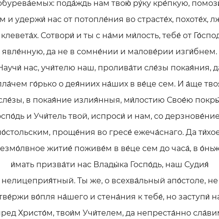
обурева́емых: пода́ждь нам твою́ ру́ку кре́пкую, помози
м и удержи́ нас от потопле́ния во страсте́х, похоте́х, л
 клевета́х. Сотвори́ и ты с на́ми ми́лость, тебе́ от Го́спо
явле́нную, да не в сомне́нии и малове́рии изги́бнем.
Научи́ нас, учи́телю наш, пролива́ти сле́зы покая́ния, д
пла́чем го́рько о дея́ниих на́ших в ве́це сем. И а́ще твоя
сле́зы, в покая́ние излия́нныя, ми́лостию Свое́ю покры
оспо́дь и Учи́тель твой, испроси́ и нам, со дерзнове́ни
о́стольским, проще́ния во гресе́ ежеча́снаго. Да ти́хо
езмо́лвное житие́ поживе́м в ве́це сем до часа́, в о́нь
и́мать призва́ти нас Влады́ка Госпо́дь, наш Судия́
нелицеприя́тный. Ты же, о всехва́льный апо́столе, не
тве́ржи во́пля на́шего и стена́ния к тебе́, но заступи́ н
ред Христо́м, твои́м Учи́телем, да непреста́нно сла́в