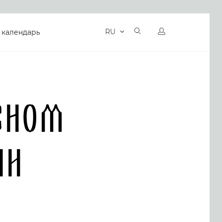
RU
 календарь
вном
ии