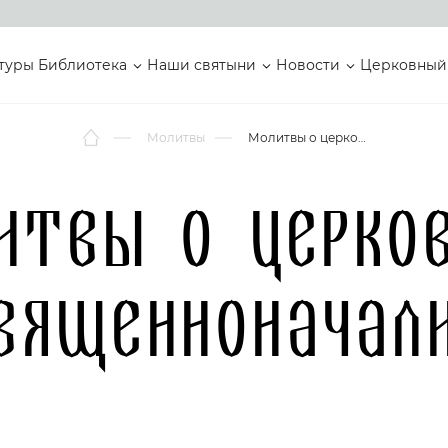
туры
Библиотека
Наши святыни
Новости
Церковный
Молитвы
Молитвы о церковном священноначалии
итвы о церко
вященноначал