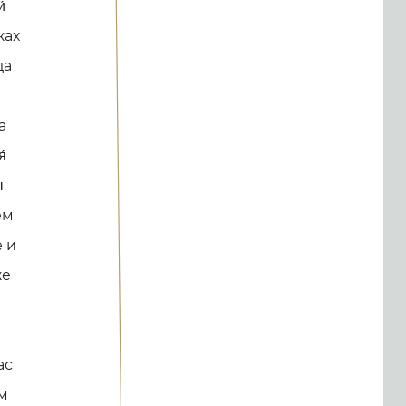
́
жах
да
а
́
́
ем
е и
же
ас
им