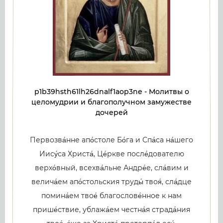
p1b39hsth61lh26dnalf1aop3ne - Молитвы о
целомудрии и благополучном замужестве
дочерей
Первозва́нне апо́столе Бо́га и Спа́са на́шего
Иису́са Христа́, Це́ркве после́дователю
верхо́вный, всехва́льне Андре́е, сла́вим и
велича́ем апо́стольския труды́ твоя́, сла́дце
помина́ем твое́ благослове́нное к нам
прише́ствие, ублажа́ем честна́я страда́ния