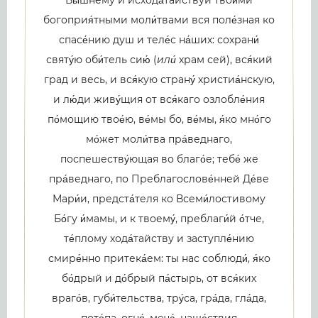
Вы́шнему и исхода́тайствуй твои́ми
богоприя́тными моли́твами вся поле́зная ко
спасе́нию душ и теле́с на́ших: сохрани́
святу́ю оби́тель сию́ (
или́
храм сей), вся́кий
град и весь, и вся́кую страну́ христиа́нскую,
и лю́ди живу́щия от вся́каго озлобле́ния
по́мощию твое́ю, ве́мы бо, ве́мы, я́ко мно́го
мо́жет моли́тва пра́веднаго,
поспешеству́ющая во благо́е; тебе́ же
пра́веднаго, по Преблагослове́нней Де́ве
Мари́и, предста́теля ко Всеми́лостивому
Бо́гу и́мамы, и к твоему́, преблаги́й о́тче,
те́плому хода́тайству и заступле́нию
смире́нно притека́ем: ты нас соблюди́, я́ко
бо́дрый и до́брый па́стырь, от вся́ких
враго́в, губи́тельства, тру́са, гра́да, гла́да,