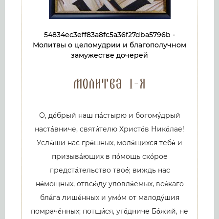
54834ec3eff83a8fc5a36f27dba5796b -
Молитвы о целомудрии и благополучном
замужестве дочерей
Молитва 1-я
О, до́брый наш па́стырю и богому́дрый
наста́вниче, святи́телю Христо́в Нико́лае!
Услы́ши нас гре́шных, моля́щихся тебе́ и
призыва́ющих в по́мощь ско́рое
предста́тельство твое́; виждь нас
не́мощных, отвсю́ду уловля́емых, вся́каго
бла́га лише́нных и умо́м от малоду́шия
помраче́нных; потщи́ся, уго́дниче Бо́жий, не