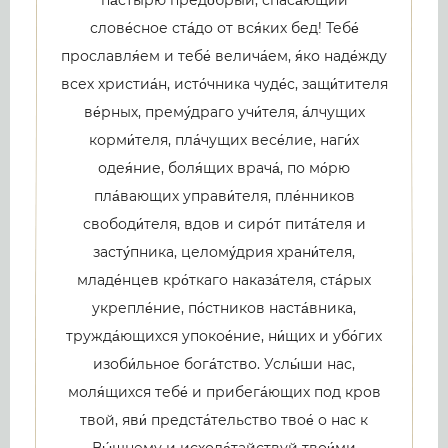
па́стырю предо́брый, спаса́ющий
слове́сное ста́до от вся́ких бед! Тебе́
прославля́ем и тебе́ велича́ем, я́ко наде́жду
всех христиа́н, исто́чника чуде́с, защи́тителя
ве́рных, прему́драго учи́теля, а́лчущих
корми́теля, пла́чущих весе́лие, наги́х
одея́ние, боля́щих врача́, по мо́рю
пла́вающих управи́теля, пле́нников
свободи́теля, вдов и сиро́т пита́теля и
засту́пника, целому́дрия храни́теля,
младе́нцев кро́ткаго наказа́теля, ста́рых
укрепле́ние, по́стников наста́вника,
тружда́ющихся упокое́ние, ни́щих и убо́гих
изоби́льное бога́тство. Услы́ши нас,
моля́щихся тебе́ и прибега́ющих под кров
твой, яви́ предста́тельство твое́ о нас к