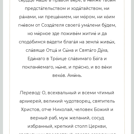
се́рдце на́ше в пра́вой ве́ре, в не́йже твои́м
предста́тельством и хода́тайством, ни
ра́нами, ни преще́нием, ни мо́ром, ни ко́им
гне́вом от Созда́теля своего́ ума́лени бу́дем,
но ми́рное зде поживе́м житие́ и да
сподо́бимся ви́дети блага́я на земли́ живы́х,
сла́вяще Отца́ и Сы́на и Свята́го Ду́ха,
Еди́наго в Тро́ице сла́вимаго Бо́га и
покланя́емаго, ны́не, и при́сно, и во ве́ки
веко́в. Ами́нь.
Перевод:
О, всехвальный и всеми чтимый
архиерей, великий чудотворец, святитель
Христов, отче Николай, человек Божий и
верный раб, муж желаний, сосуд
избранный, крепкий столп Церкви,