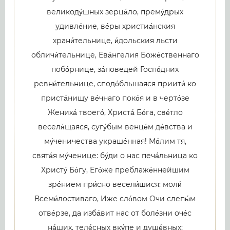
великоду́шных зерца́ло, прему́дрых
удивле́ние, ве́ры христиа́нския
храни́тельнице, и́дольския льсти
обличи́тельнице, Ева́нгелия Боже́ственнаго
побо́рнице, за́поведей Госпо́дних
ревни́тельнице, сподо́бльшаяся приити́ ко
приста́нищу ве́чнаго поко́я и в черто́зе
Жениха́ твоего́, Христа́ Бо́га, све́тло
веселя́щаяся, сугу́бым венце́м де́вства и
му́ченичества украше́нная! Мо́лим тя,
свята́я му́ченице: бу́ди о нас печа́льница ко
Христу́ Бо́гу, Его́же преблаже́ннейшим
зре́нием при́сно весели́шися: моли́
Всеми́лостиваго, Иже сло́вом Очи слепы́м
отве́рзе, да изба́вит нас от боле́зни оче́с
на́ших, теле́сных вку́пе и душе́вных;