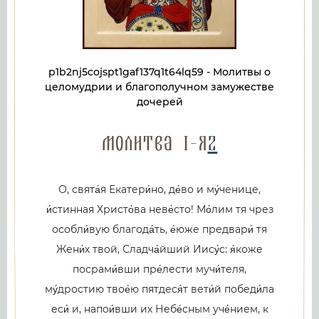
p1b2nj5cojspt1gaf137q1t64lq59 - Молитвы о
целомудрии и благополучном замужестве
дочерей
Молитва 1-я
2
О, свята́я Екатери́но, де́во и му́ченице,
и́стинная Христо́ва неве́сто! Мо́лим тя чрез
особли́вую благода́ть, е́юже предвари́ тя
Жени́х твой, Сладча́йший Иису́с: я́коже
посрами́вши пре́лести мучи́теля,
му́дростию твое́ю пятдеся́т вети́й победи́ла
еси́ и, напои́вши их Небе́сным уче́нием, к