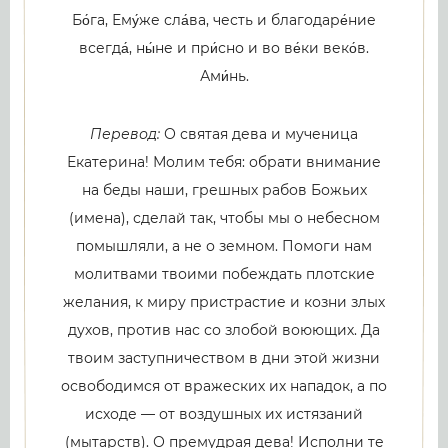
Бо́га, Ему́же сла́ва, честь и благодаре́ние
всегда́, ны́не и при́сно и во ве́ки веко́в.
Ами́нь.
Перевод:
О святая дева и мученица
Екатерина! Молим тебя: обрати внимание
на беды наши, грешных рабов Божьих
(имена), сделай так, чтобы мы о небесном
помышляли, а не о земном. Помоги нам
молитвами твоими побеждать плотские
желания, к миру пристрастие и козни злых
духов, против нас со злобой воюющих. Да
твоим заступничеством в дни этой жизни
освободимся от вражеских их нападок, а по
исходе — от воздушных их истязаний
(мытарств). О премудрая дева! Исполни те