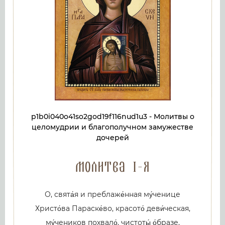
p1b0i040o41so2god19f116nud1u3 - Молитвы о
целомудрии и благополучном замужестве
дочерей
Молитва 1-я
О, свята́я и преблаже́нная му́ченице
Христо́ва Параске́во, красото́ деви́ческая,
му́чеников похвало́, чистоты́ о́бразе,