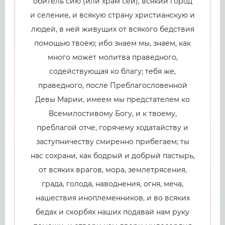
обитель сию (или храм сей), всякий город
и селение, и всякую страну христианскую и
людей, в ней живущих от всякого бедствия
помощью твоею; ибо знаем мы, знаем, как
много может молитва праведного,
содействующая ко благу; тебя же,
праведного, после Преблагословенной
Девы Марии, имеем мы предстателем ко
Всемилостивому Богу, и к твоему,
преблагой отче, горячему ходатайству и
заступничеству смиренно прибегаем; ты
нас сохрани, как бодрый и добрый пастырь,
от всяких врагов, мора, землетрясения,
града, голода, наводнения, огня, меча,
нашествия иноплеменников, и во всяких
бедах и скорбях наших подавай нам руку