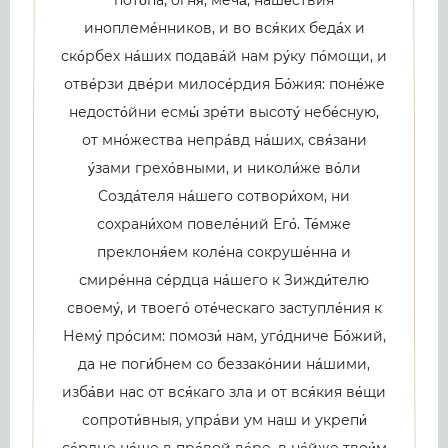
пото́па, огня́, меча́, наше́ствия
иноплеме́нников, и во вся́ких беда́х и
ско́рбех на́ших подава́й нам ру́ку по́мощи, и
отве́рзи две́ри милосе́рдия Бо́жия: поне́же
недосто́йни есмы́ зре́ти высоту́ небе́сную,
от мно́жества непра́вд на́ших, свя́зани
у́зами грехо́вными, и николи́же во́ли
Созда́теля на́шего сотвори́хом, ни
сохрани́хом повеле́ний Его́. Те́мже
преклоня́ем коле́на сокруше́нна и
смире́нна се́рдца на́шего к Зижди́телю
своему́, и твоего́ оте́ческаго заступле́ния к
Нему́ про́сим: помози́ нам, уго́дниче Бо́жий,
да не поги́бнем со беззако́нии на́шими,
изба́ви нас от вся́каго зла и от вся́кия ве́щи
сопроти́вныя, упра́ви ум наш и укрепи́