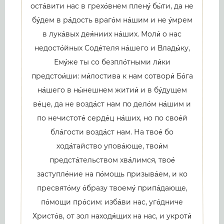
оста́вити нас в грехо́внем плену́ бы́ти, да не
бу́дем в ра́дость враго́м на́шим и не у́мрем
в лука́вых дея́ниих на́ших. Моли́ о нас
недосто́йных Соде́теля на́шего и Влады́ку,
Ему́же ты со безпло́тными ли́ки
предстои́ши: ми́лостива к нам сотвори́ Бо́га
на́шего в ны́нешнем житии́ и в бу́дущем
ве́це, да не возда́ст нам по дело́м на́шим и
по нечистоте́ серде́ц на́ших, но по свое́й
бла́гости возда́ст нам. На твое́ бо
хода́тайство упова́юще, твои́м
предста́тельством хва́лимся, твое́
заступле́ние на по́мощь призыва́ем, и ко
пресвято́му о́бразу твоему́ припа́дающе,
по́мощи про́сим: изба́ви нас, уго́дниче
Христо́в, от зол находя́щих на нас, и укроти́