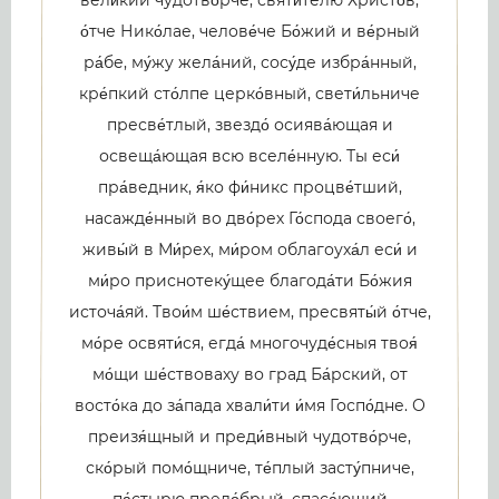
вели́кий чудотво́рче, святи́телю Христо́в,
о́тче Нико́лае, челове́че Бо́жий и ве́рный
ра́бе, му́жу жела́ний, сосу́де избра́нный,
кре́пкий сто́лпе церко́вный, свети́льниче
пресве́тлый, звездо́ осиява́ющая и
освеща́ющая всю вселе́нную. Ты еси́
пра́ведник, я́ко фи́никс процве́тший,
насажде́нный во дво́рех Го́спода своего́,
живы́й в Ми́рех, ми́ром облагоуха́л еси́ и
ми́ро приснотеку́щее благода́ти Бо́жия
источа́яй. Твои́м ше́ствием, пресвяты́й о́тче,
мо́ре освяти́ся, егда́ многочуде́сныя твоя́
мо́щи ше́ствоваху во град Ба́рский, от
восто́ка до за́пада хвали́ти и́мя Госпо́дне. О
преизя́щный и преди́вный чудотво́рче,
ско́рый помо́щниче, те́плый засту́пниче,