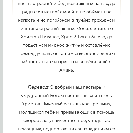
во́лны страсте́й и бед возстаю́щих на нас, да
ра́ди святы́х твои́х моли́тв не обы́мет нас
напасть и не погря́знем в пучи́не грехо́вней
и в ти́не страсте́й на́ших. Моли́, святи́телю
Христо́в Нико́лае, Христа́ Бо́га на́шего, да
пода́ст нам ми́рное житие́ и оставле́ние
грехо́в, душа́м же на́шим спасе́ние и ве́лию
ми́лость, ны́не и при́сно и во ве́ки веко́в.
Ами́нь.
Перевод:
О добрый наш пастырь и
умудренный Богом наставник, святитель
Христов Николай! Услышь нас грешных,
молящихся тебе и призывающих в помощь
скорое заступничество твое; увидь нас
немощных, подвергающихся нападениям со