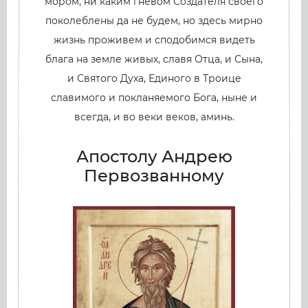
мором, ни каким гневом Создателя своего
поколеблены да не будем, но здесь мирно
жизнь проживем и сподобимся видеть
блага на земле живых, славя Отца, и Сына,
и Святого Духа, Единого в Троице
славимого и покланяемого Бога, ныне и
всегда, и во веки веков, аминь.
Апостолу Андрею
Первозванному