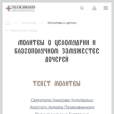
RU
Виртуальные туры
Библиотека
Наши святыни
Новос
Молитвы
Молитвы о целомудрии и благополучном замужестве дочерей
Вернуться назад
Молитвы о целомудрии и
благополучном замужестве
дочерей
Текст молитвы
Святителю Николаю Чудотворцу
Апостолу Андрею Первозванному