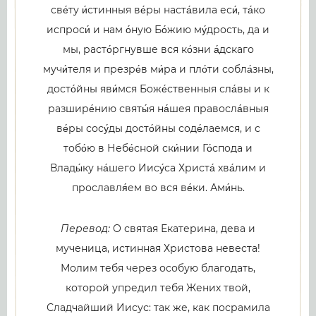
све́ту и́стинныя ве́ры наста́вила еси́, та́ко
испроси́ и нам о́ную Бо́жию му́дрость, да и
мы, расто́ргнувше вся ко́зни а́дскаго
мучи́теля и презре́в ми́ра и пло́ти собла́зны,
досто́йны яви́мся Боже́ственныя сла́вы и к
разшире́нию святы́я на́шея правосла́вныя
ве́ры сосу́ды досто́йны соде́лаемся, и с
тобо́ю в Небе́сной ски́нии Го́спода и
Влады́ку на́шего Иису́са Христа́ хва́лим и
прославля́ем во вся ве́ки. Ами́нь.
Перевод:
О святая Екатерина, дева и
мученица, истинная Христова невеста!
Молим тебя через особую благодать,
которой упредил тебя Жених твой,
Сладчайший Иисус: так же, как посрамила