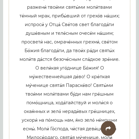
разжени́ твои́ми святы́ми моли́твами
те́мный мрак, прибы́вший от грехо́в на́ших;
испроси́ у Отца́ Све́тов свет благода́ти
душе́вным и теле́сным очесе́м на́шим;
просвети́ нас, омраче́нных грехми́, све́том
Бо́жия благода́ти, да твои́х ра́ди святы́х
моли́тв да́стся безоче́сным сла́дкое зре́ние.
О вели́кая уго́днице Бо́жия! О
му́жественнейшая де́во! О кре́пкая
му́ченице свята́я Параске́во! Святы́ми
твои́ми моли́твами бу́ди нам гре́шным
помо́щница, хода́тайствуй и моли́ся о
окая́нных и зело́ неради́вых гре́шницех,
ускори́ на по́мощь нам, я́ко зело́ не́мощни
есмы́. Моли́ Го́спода, чи́стая деви́це, моли́
Милосе́рдаго, свята́я му́ченице, моли́