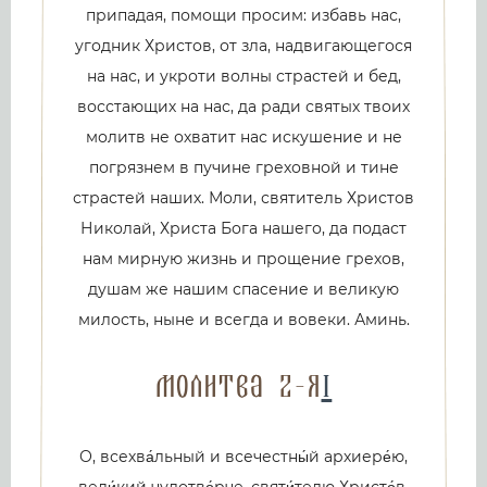
припадая, помощи просим: избавь нас,
угодник Христов, от зла, надвигающегося
на нас, и укроти волны страстей и бед,
восстающих на нас, да ради святых твоих
молитв не охватит нас искушение и не
погрязнем в пучине греховной и тине
страстей наших. Моли, святитель Христов
Николай, Христа Бога нашего, да подаст
нам мирную жизнь и прощение грехов,
душам же нашим спасение и великую
милость, ныне и всегда и вовеки. Аминь.
Молитва 2-я
1
О, всехва́льный и всечестны́й архиере́ю,