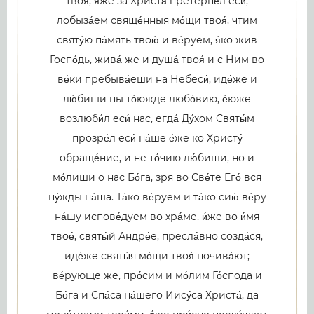
твоя́, я́же за Христа́ претерпе́л еси́,
лобыза́ем свяще́нныя мо́щи твоя́, чтим
святу́ю па́мять твою́ и ве́руем, я́ко жив
Госпо́дь, жива́ же и душа́ твоя́ и с Ним во
ве́ки пребыва́еши на Небеси́, иде́же и
лю́биши ны то́южде любо́вию, е́юже
возлюби́л еси́ нас, егда́ Ду́хом Святы́м
прозре́л еси́ на́ше е́же ко Христу́
обраще́ние, и не то́чию лю́биши, но и
мо́лиши о нас Бо́га, зря во Све́те Его́ вся
ну́жды на́ша. Та́ко ве́руем и та́ко сию́ ве́ру
на́шу испове́дуем во хра́ме, и́же во и́мя
твое́, святы́й Андре́е, пресла́вно созда́ся,
иде́же святы́я мо́щи твоя́ почива́ют;
ве́рующе же, про́сим и мо́лим Го́спода и
Бо́га и Спа́са на́шего Иису́са Христа́, да