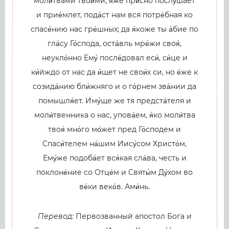
моли́твами твои́ми, я́же при́сно послу́шает
и прие́млет, пода́ст нам вся потре́бная ко
спасе́нию нас гре́шных; да я́коже ты а́бие по
гла́су Го́спода, оста́вль мре́жи своя́,
неукло́нно Ему́ после́довал еси́, си́це и
ки́йждо от нас да и́щет не свои́х си, но е́же к
созида́нию бли́жняго и о го́рнем зва́нии да
помышля́ет. Иму́ще же тя предста́теля и
моли́твенника о нас, упова́ем, я́ко моли́тва
твоя́ мно́го мо́жет пред Го́сподем и
Спаси́телем на́шим Иису́сом Христо́м,
Ему́же подоба́ет вся́кая сла́ва, честь и
поклоне́ние со Отце́м и Святы́м Ду́хом во
ве́ки веко́в. Ами́нь.
Перевод:
Первозванный апостол Бога и