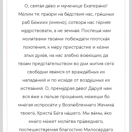
О, свята́я де́во и му́ченице Екатери́но!
Мо́лим тя: при́зри на бе́дствия нас, гре́шных
раб Бо́жиих
(имена)
, сотвори́ нас го́рняя
му́дрствовати, а не земна́я. Поспеши́ нам
моли́твами твои́ми побежда́ти плотска́я
похоте́ния, к ми́ру пристра́стие и ко́зни
злых духо́в, на нас зло́бно вою́ющих; да
твои́м предста́тельством во дни жития́ сего́
свобо́дни яви́мся от вражде́бных их
нападе́ний и по исхо́де от возду́шных их
истяза́ний. О, прему́драя де́во! Да́руй нам
вся я́же к по́льзе проше́ния, мо́жеши бо
мно́гая испроси́ти у Возлю́бленнаго Жениха́
твоего́, Христа́ Бо́га на́шего. Мы ве́мы, я́ко
мно́го мо́жет моли́тва пра́веднаго,
поспешеству́емая бла́гостию Милосе́рдаго