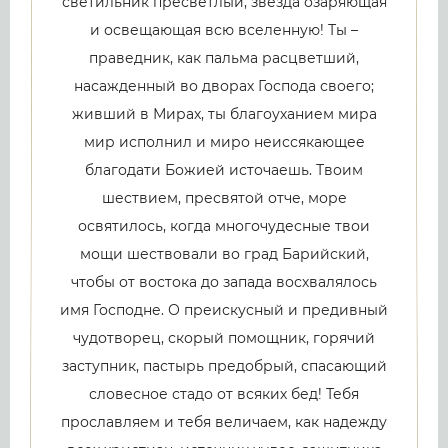
светильник пресветлый, звезда озаряющая
и освещающая всю вселенную! Ты –
праведник, как пальма расцветший,
насажденный во дворах Господа своего;
живший в Мирах, ты благоуханием мира
мир исполнил и миро неиссякающее
благодати Божией источаешь. Твоим
шествием, пресвятой отче, море
освятилось, когда многочудесные твои
мощи шествовали во град Барийский,
чтобы от востока до запада восхвалялось
имя Господне. О преискусный и предивный
чудотворец, скорый помощник, горячий
заступник, пастырь предобрый, спасающий
словесное стадо от всяких бед! Тебя
прославляем и тебя величаем, как надежду