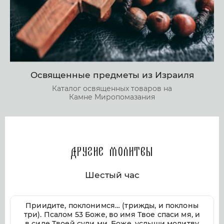
Освященные предметы из Израиля
Каталог освященных товаров на
Камне Миропомазания
Другие молитвы
Шестый час
Приидите, поклонимся… (трижды, и поклоны
три). Псалом 53 Боже, во имя Твое спаси мя, и
в силе Твоей суди ми. Боже, услыши молитву