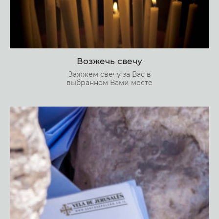
Возжечь свечу
Зажжем свечу за Вас в
выбранном Вами месте