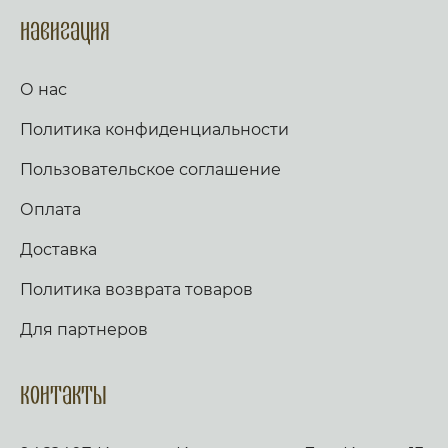
спасение Мое. Слава, и ныне. Аллилуия
(трижды). Тропарь по уставу. Аще ли же пост,
Навигация
глаголем сии тропарь трижды: Иже в шестыи
день же и час, на Кресте пригвождеи, Иже в
раи дерзновенныи от Адама грех, и
О нас
согрешении наших рукописание раздери,
Христе Боже, и спаси нас. Стих: Аз к Богу
Политика конфиденциальности
возвах, и Господь услыша мя. Стих: Вечер и
заутра и полудне, повем и возвещу, и
услышит глас мой. Слава, и ныне,
Пользовательское соглашение
Богородичен: Яко не имамы дерзновения, за
премногия грехи наша, но Ты, иже от Тебе
Оплата
рождьшагося, моли Богородице Дево, много
бо может молитва Матерня, на умоление
Доставка
Владыки. Не презри грешных мольбы
Всечистая, яко милостив есть, и спасти могии,
Политика возврата товаров
Иже страдати нас ради изволивыи. Аще ли
пост, чтется паремия, и в лествице. Таже,
Скоро да предварят ны щедроты Твоя
Для партнеров
Господи, яко обнищахом зело, помози нам,
Боже Спасителю наш; славы ради имене
Твоего Господи, избави нас, очисти грехи
Контакты
наша, имене Твоего ради. Трисвятое, и по
Отче наш… кондак, по уставу. Аще ли же пост,
глаголем тропари сия, глас 2: Спасение содея