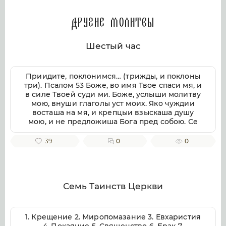
Другие молитвы
Шестый час
Приидите, поклонимся… (трижды, и поклоны
три). Псалом 53 Боже, во имя Твое спаси мя, и
в силе Твоей суди ми. Боже, услыши молитву
мою, внуши глаголы уст моих. Яко чуждии
восташа на мя, и крепцыи взыскаша душу
мою, и не предложиша Бога пред собою. Се
бо Бог помогает ми, и Господь заступник души
моей. Отвратит злая врагом моим, истиною
39
0
0
Твоею потреби их. Волею пожру Тебе,
исповемся имени Твоему, Господи, яко благо.
Яко от всякия печали избави мя, и на враги
моя воззре око мое. Псалом 54 Внуши Боже,
молитву мою, и не презри моления моего.
Семь Таинств Церкви
Вонми ми, и услыши мя. Возскорбех печалию
моею, и смутихся от гласа вражия, и от
стужения грешнича. Яко уклониша на мя
1. Крещение 2. Миропомазание 3. Евхаристия
беззаконие, и во гневе враждоваху ми.