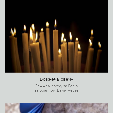
Возжечь свечу
Зажжем свечу за Вас в
выбранном Вами месте