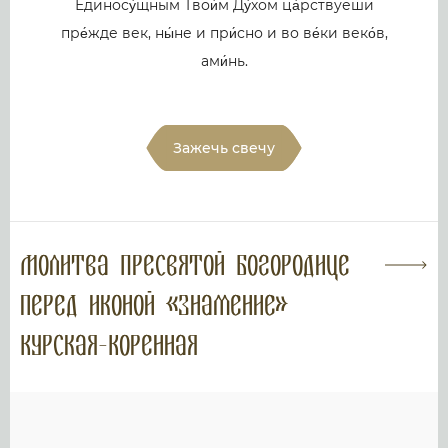
Единосу́щным Твои́м Ду́хом ца́рствуеши
пре́жде век, ны́не и при́сно и во ве́ки веко́в,
ами́нь.
Зажечь свечу
Молитва Пресвятой Богородице
перед иконой «Знамение»
Курская-Коренная