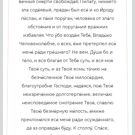
ве́чныя сме́рти свобожда́я; Пила́ту, нико́его
зла соде́явый, пре́дан был еси́ и ко И́роду
по́слан, и па́ки пору́ган, челове́ка от зла́го
обстоя́ния и от поруга́ний вра́жиих
избавля́я. Что у́бо возда́м Тебе́, Влады́ко
Человеколю́бче, о всех, я́же претерпел еси́
мене́ ра́ди гре́шнаго? Не вем. Ду́ша бо и
те́ло, и вся блага́я от Тебе́ суть, и вся моя́
Твоя́ суть, и аз Твой есмь; то́чию на
безчи́сленное Твое́ милосе́рдие,
благоутро́бне Го́споди, наде́яся, пою́ Твое́
неизрече́нное долготерпе́ние, велича́ю
неисповеди́мое смотре́ние Твое́, сла́влю
Твою́ безме́рную ми́лость, и́миже
преклони́лся еси́ мене́ ра́ди осужде́ннаго,
да аз оправда́н бу́ду. К столпу́, Спа́се,