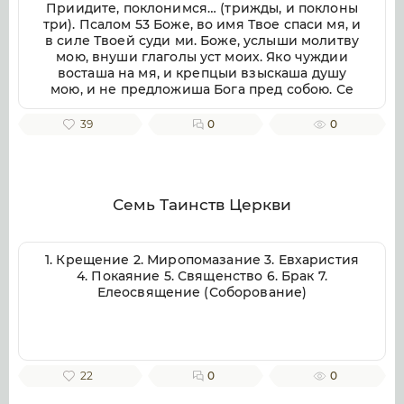
Приидите, поклонимся… (трижды, и поклоны
три). Псалом 53 Боже, во имя Твое спаси мя, и
в силе Твоей суди ми. Боже, услыши молитву
мою, внуши глаголы уст моих. Яко чуждии
восташа на мя, и крепцыи взыскаша душу
мою, и не предложиша Бога пред собою. Се
бо Бог помогает ми, и Господь заступник души
моей. Отвратит злая врагом моим, истиною
39
0
0
Твоею потреби их. Волею пожру Тебе,
исповемся имени Твоему, Господи, яко благо.
Яко от всякия печали избави мя, и на враги
моя воззре око мое. Псалом 54 Внуши Боже,
молитву мою, и не презри моления моего.
Семь Таинств Церкви
Вонми ми, и услыши мя. Возскорбех печалию
моею, и смутихся от гласа вражия, и от
стужения грешнича. Яко уклониша на мя
1. Крещение 2. Миропомазание 3. Евхаристия
беззаконие, и во гневе враждоваху ми.
4. Покаяние 5. Священство 6. Брак 7.
Сердце мое смутися во мне, и страх смерти
Елеосвящение (Соборование)
нападе на мя. Боязнь и трепет прииде на мя,
и покры мя тма. И рех: кто даст ми криле, яко
голуби, и полещу и почию. Се удалихся бегая,
и водворихся в пустыни. Чаях Бога
спасающаго мя, от малодушия и бури. Потопи
22
0
0
Господи, и раздели языки их. Яко видех
беззаконие и пререкание во граде. День и