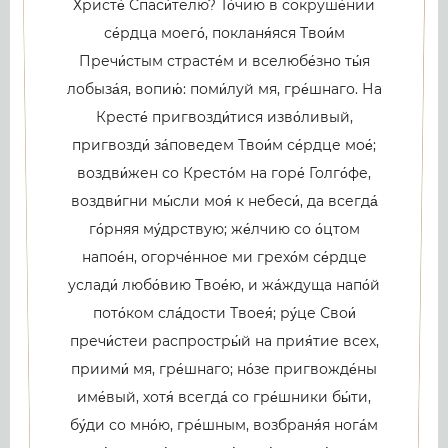
Христе́ Спаси́телю? То́чию в сокруше́нии
се́рдца моего́, покланя́яся Твои́м
Пречи́стым страсте́м и вселюбе́зно ты́я
лобыза́я, вопию́: поми́луй мя, гре́шнаго. На
Кресте́ пригвозди́тися изво́ливый,
пригвозди́ за́поведем Твои́м се́рдце мое́;
воздви́жен со Кресто́м на горе́ Голго́фе,
воздви́гни мы́сли моя́ к небеси́, да всегда́
го́рняя му́дрствую; же́лчию со о́цтом
напое́н, огорче́нное ми грехо́м се́рдце
услади́ любо́вию Твое́ю, и жа́ждуща напо́й
пото́ком сла́дости Твоея́; ру́це Свои́
пречи́стеи распростры́й на прия́тие всех,
приими́ мя, гре́шнаго; но́зе пригвожде́ны
име́вый, хотя́ всегда́ со гре́шники бы́ти,
бу́ди со мно́ю, гре́шным, возбраня́я нога́м