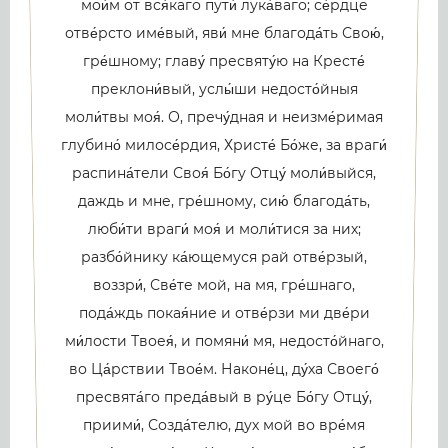
мои́м от вся́каго пути́ лука́ваго; се́рдце
отве́рсто име́вый, яви́ мне благода́ть Свою́,
гре́шному; главу́ пресвяту́ю на Кресте́
преклони́вый, услы́ши недосто́йныя
моли́твы моя́. О, пречу́дная и неизме́римая
глубино́ милосе́рдия, Христе́ Бо́же, за враги́
распина́тели Своя́ Бо́гу Отцу́ моли́выйся,
даждь и мне, гре́шному, сию́ благода́ть,
люби́ти враги́ моя́ и моли́тися за них;
разбо́йнику ка́ющемуся рай отве́рзый,
воззри́, Све́те мой, на мя, гре́шнаго,
пода́ждь покая́ние и отве́рзи ми две́ри
ми́лости Твоея́, и помяни́ мя, недосто́йнаго,
во Ца́рствии Твое́м. Наконе́ц, ду́ха Своего́
пресвята́го преда́вый в ру́це Бо́гу Отцу́,
приими́, Созда́телю, дух мой во вре́мя