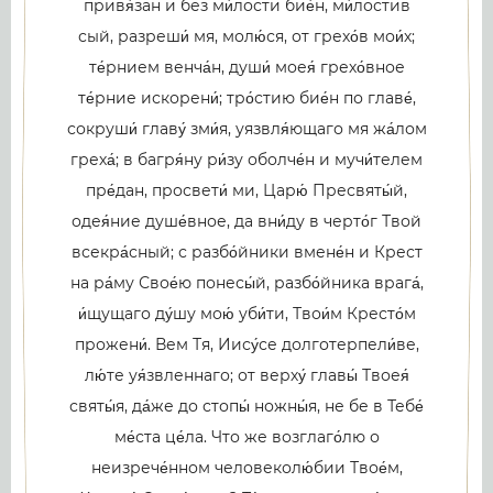
привя́зан и без ми́лости бие́н, ми́лостив
сый, разреши́ мя, молю́ся, от грехо́в мои́х;
те́рнием венча́н, души́ моея́ грехо́вное
те́рние искорени́; тро́стию бие́н по главе́,
сокруши́ главу́ зми́я, уязвля́ющаго мя жа́лом
греха́; в багря́ну ри́зу оболче́н и мучи́телем
пре́дан, просвети́ ми, Царю́ Пресвяты́й,
одея́ние душе́вное, да вни́ду в черто́г Твой
всекра́сный; с разбо́йники вмене́н и Крест
на ра́му Свое́ю понесы́й, разбо́йника врага́,
и́щущаго ду́шу мою́ уби́ти, Твои́м Кресто́м
прожени́. Вем Тя, Иису́се долготерпели́ве,
лю́те уя́звленнаго; от верху́ главы́ Твоея́
святы́я, да́же до стопы́ ножны́я, не бе в Тебе́
ме́ста це́ла. Что же возглаго́лю о
неизрече́нном человеколю́бии Твое́м,