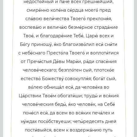
недосто́йный и па́че всех грешне́йший,
смире́нно коле́на се́рдца моего́ пред
сла́вою вели́чества Твоего́ преклоня́я,
воспева́ю и велича́ю безме́рное страда́ние
Твое́, и благодаре́ние Тебе́, Царю́ всех и
Бо́гу приношу́, я́ко благоизво́лил еси́ сни́ти
с небе́снаго Престо́ла Твоего́ и воплоти́тися
от Пречи́стыя Де́вы Мари́и, ра́ди спасе́ния
челове́ческаго; безпло́тен сый, плотско́е
естество́ Божеству́ совокупля́я; бога́т сый,
во́лею обнища́л еси́, да челове́ка во
Ца́рствии Твое́м обогати́ши; труды́ и вся́кия
челове́ческия беды́, я́ко челове́к, на Себе́
поне́сл еси́, да всем во вся́ких печа́лех и
ну́ждах посо́бствуеши; четы́редесять дней
пости́выйся, всем к воздержа́нию путь