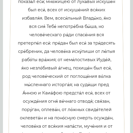
показа́л еси́; мно́жицею от лука́вых искуше́н
был еси́, всех от искуше́ний вся́ких
избавля́я. Вем, всеси́льный Влады́ко, я́ко
вся сия́ Тебе́ непотре́бна бы́ша, но
челове́ческаго ра́ди спасе́ния вся
претерпе́л еси́: пре́дан был еси́ за три́десять
сре́бреник, да челове́ка иску́пиши от лю́тыя
рабо́ты вра́жия; от неми́лостивых Иуде́й,
я́ко незло́бивый а́гнец, похище́н был еси́,
род челове́ческий от поглоще́ния во́лка
мы́сленнаго исторга́я; на суди́щи пред
А́нною и Каиа́фою предста́л еси́, всех от
осужде́ния огня́ ве́чнаго отводя́; свя́зан,
пору́ган, оплева́н, от ло́жных свиде́телей
оклевета́н и на поно́сную смерть осужде́н,
челове́ка от вся́кия напа́сти, муче́ния и от