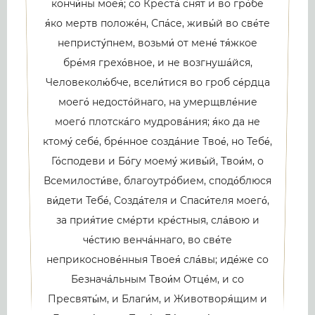
кончи́ны моея́; со Креста́ снят и во гро́бе
я́ко мертв положе́н, Спа́се, живы́й во све́те
непристу́пнем, возьми́ от мене́ тя́жкое
бре́мя грехо́вное, и не возгнуша́йся,
Человеколю́бче, всели́тися во гроб се́рдца
моего́ недосто́йнаго, на умерщвле́ние
моего́ плотска́го мудрова́ния; я́ко да не
ктому́ себе́, бре́нное созда́ние Твое́, но Тебе́,
Го́сподеви и Бо́гу моему́ живы́й, Твои́м, о
Всемилости́ве, благоутро́бием, сподо́блюся
ви́дети Тебе́, Созда́теля и Спаси́теля моего́,
за прия́тие сме́рти кре́стныя, сла́вою и
че́стию венча́ннаго, во све́те
неприкоснове́нныя Твоея́ сла́вы; иде́же со
Безнача́льным Твои́м Отце́м, и со
Пресвяты́м, и Благи́м, и Животворя́щим и