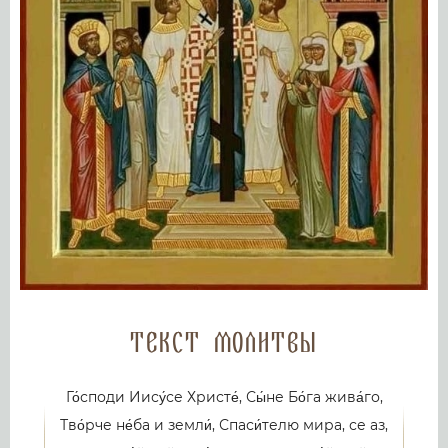
Текст молитвы
Го́споди Иису́се Христе́, Сы́не Бо́га жива́го,
Тво́рче не́ба и земли́, Спаси́телю мира, се аз,