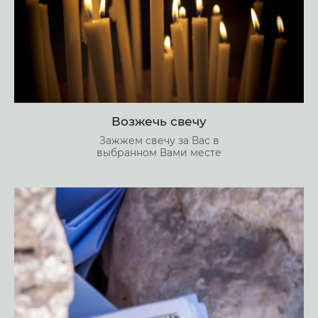
Возжечь свечу
Зажжем свечу за Вас в
выбранном Вами месте