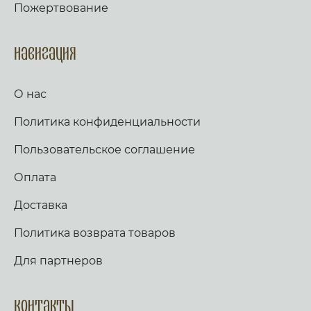
Предтече Господень.
Пожертвование
есмь в скорби, изму и, и прославлю его.
Долготу дней исполню и, и явлю ему
спасение Мое. Слава, и ныне. Аллилуия
(трижды). Тропарь по уставу. Аще ли же пост,
Навигация
глаголем сии тропарь трижды: Иже в шестыи
день же и час, на Кресте пригвождеи, Иже в
раи дерзновенныи от Адама грех, и
О нас
согрешении наших рукописание раздери,
Христе Боже, и спаси нас. Стих: Аз к Богу
Политика конфиденциальности
возвах, и Господь услыша мя. Стих: Вечер и
заутра и полудне, повем и возвещу, и
услышит глас мой. Слава, и ныне,
Пользовательское соглашение
Богородичен: Яко не имамы дерзновения, за
премногия грехи наша, но Ты, иже от Тебе
Оплата
рождьшагося, моли Богородице Дево, много
бо может молитва Матерня, на умоление
Доставка
Владыки. Не презри грешных мольбы
Всечистая, яко милостив есть, и спасти могии,
Политика возврата товаров
Иже страдати нас ради изволивыи. Аще ли
пост, чтется паремия, и в лествице. Таже,
Скоро да предварят ны щедроты Твоя
Для партнеров
Господи, яко обнищахом зело, помози нам,
Боже Спасителю наш; славы ради имене
Твоего Господи, избави нас, очисти грехи
Контакты
наша, имене Твоего ради. Трисвятое, и по