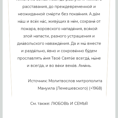
расставания, до преждевременной и
неожиданной сме́рти без покая́ния. А до́м
на́ш и все́х на́с, живу́щих в не́м, сохрани́ от
пожара, воровского нападе́ния, вся́кой
злой напасти, разного устрашения и
диа́вольского наважде́ния. Да и мы́ вместе
и разде́льно, я́вно и сокрове́нно бу́дем
прославлять и́мя Твоё Свято́е всегда́, ны́не
и всегда, и во ве́ки веко́в. Ами́нь.
Источник: Молитвослов митрополита
Мануила (Лемешевского) (+1968)
См. также: ЛЮБОВЬ И СЕМЬЯ