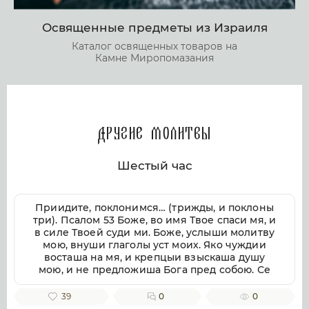
Освященные предметы из Израиля
Каталог освященных товаров на
Камне Миропомазания
Другие молитвы
Шестый час
Приидите, поклонимся… (трижды, и поклоны
три). Псалом 53 Боже, во имя Твое спаси мя, и
в силе Твоей суди ми. Боже, услыши молитву
мою, внуши глаголы уст моих. Яко чуждии
восташа на мя, и крепцыи взыскаша душу
мою, и не предложиша Бога пред собою. Се
бо Бог помогает ми, и Господь заступник души
моей. Отвратит злая врагом моим, истиною
39
0
0
Твоею потреби их. Волею пожру Тебе,