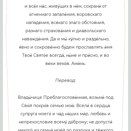
и все́х на́с, живу́щих в не́м, сохрани́ от
о́гненнаго запале́ния, воровскаго
нападе́ния, вся́каго зла́го обстоя́ния,
разнаго страхова́ния и диа́вольскаго
наважде́ния. Да и мы́ ку́пно и разде́льно,
я́вно и сокрове́нно бу́дем прославлять и́мя
Твое́ Свято́е всегда́, ны́не и при́сно, и во
ве́ки веко́в. Ами́нь.
Перевод:
Влады́чице Преблагослове́нная, возьми́ под
Сво́й покро́в семью мою́. Всели́ в сердца́
супру́га моего́ и ча́д на́ших ми́р, любо́вь и
непрекословие всему́ до́брому; не допусти́
никого́ из семьи́ мое́й до разлуки и тя́жкого