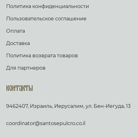
Христе Боже, и спаси нас. Стих: Аз к Богу
Политика конфиденциальности
возвах, и Господь услыша мя. Стих: Вечер и
заутра и полудне, повем и возвещу, и
услышит глас мой. Слава, и ныне,
Пользовательское соглашение
Богородичен: Яко не имамы дерзновения, за
премногия грехи наша, но Ты, иже от Тебе
Оплата
рождьшагося, моли Богородице Дево, много
бо может молитва Матерня, на умоление
Доставка
Владыки. Не презри грешных мольбы
Всечистая, яко милостив есть, и спасти могии,
Политика возврата товаров
Иже страдати нас ради изволивыи. Аще ли
пост, чтется паремия, и в лествице. Таже,
Скоро да предварят ны щедроты Твоя
Для партнеров
Господи, яко обнищахом зело, помози нам,
Боже Спасителю наш; славы ради имене
Твоего Господи, избави нас, очисти грехи
Контакты
наша, имене Твоего ради. Трисвятое, и по
Отче наш… кондак, по уставу. Аще ли же пост,
глаголем тропари сия, глас 2: Спасение содея
9462407, Израиль, Иерусалим, ул. Бен-Иегуда, 13
посреде земли, Христе Боже, на Кресте
пречистеи руце Свои простер, собирая вся
языки вопиющия: Господи, слава Тебе. Слава:
Пречистому Ти образу покланяемся Благии,
coordinator@santosepulcro.co.il
просяще прощения прегрешением нашим,
Христе Боже, волею бо благоизволил еси