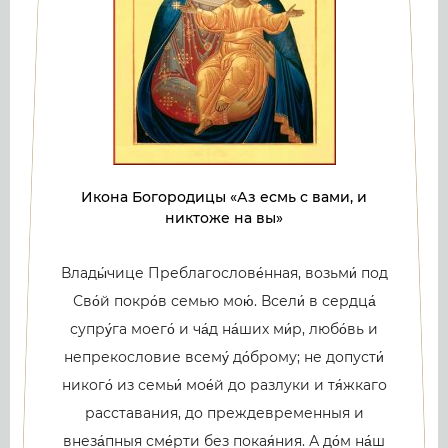
Икона Богородицы «Аз есмь с вами, и
никтоже на вы»
Влады́чице Преблагослове́нная, возьми́ под
Сво́й покро́в семью мою́. Всели́ в сердца́
супру́га моего́ и ча́д на́ших ми́р, любо́вь и
непрекословие всему́ до́брому; не допусти́
никого́ из семьи́ мое́й до разлуки и тя́жкаго
расставания, до преждевременныя и
внеза́пныя сме́рти без покая́ния. А до́м на́ш