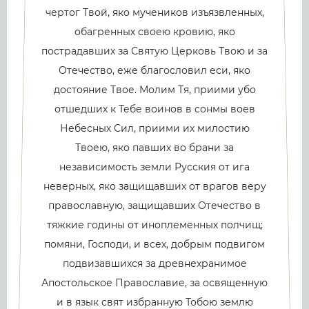
чертог Твой, яко мучеников изъязвленных,
обагренных своею кровию, яко
пострадавших за Святую Церковь Твою и за
Отечество, еже благословил еси, яко
достояние Твое. Молим Тя, приими убо
отшедших к Тебе воинов в сонмы воев
Небесных Сил, приими их милостию
Твоею, яко павших во брани за
независимость земли Русския от ига
неверных, яко защищавших от врагов веру
православную, защищавших Отечество в
тяжкие годины от иноплеменных полчищ;
помяни, Господи, и всех, добрым подвигом
подвизавшихся за древнехранимое
Апостольское Православие, за освященную
и в язык свят избранную Тобою землю