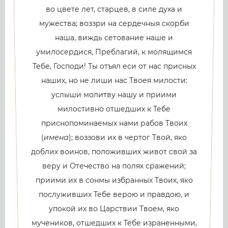
во цвете лет, старцев, в силе духа и
мужества; воззри на сердечныя скорби
наша, виждь сетование наше и
умилосердися, Преблагий, к молящимся
Тебе, Господи! Ты отъял еси от нас присных
наших, но не лиши нас Твоея милости:
услыши молитву нашу и приими
милостивно отшедших к Тебе
приснопоминаемых нами рабов Твоих
(
имена
); воззови их в чертог Твой, яко
доблих воинов, положивших живот свой за
веру и Отечество на полях сражений;
приими их в сонмы избранных Твоих, яко
послуживших Тебе верою и правдою, и
упокой их во Царствии Твоем, яко
мучеников, отшедших к Тебе израненными,