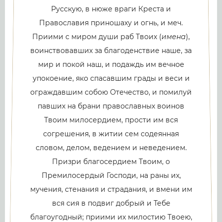
Русскую, в нюже враги Креста и
Православия приношаху и огнь, и меч.
Приими с миром души раб Твоих (
имена
),
воинствовавших за благоденствие наше, за
мир и покой наш, и подаждь им вечное
упокоение, яко спасавшим грады и веси и
ограждавшим собою Отечество, и помилуй
павших на брани православных воинов
Твоим милосердием, прости им вся
согрешения, в житии сем содеянная
словом, делом, ведением и неведением.
Призри благосердием Твоим, о
Премилосердый Господи, на раны их,
мучения, стенания и страдания, и вмени им
вся сия в подвиг добрый и Тебе
благоугодный; приими их милостию Твоею,