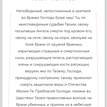
Непобедимый, непостижимый и крепкий
во бранех Господи Боже наш! Ты, по
неисповедимым судьбам Твоим, овому
посылаеши Ангела смерти под кровом его,
овому на селе, овому на мори, овомуже на
поле брани от оружий бранных,
изрыгающих страшныя и смертоносныя
силы, разрушающия телеса, расторгающия
члены и сокрушающия кости ратующих;
веруем, яко по Твоему, Господи,
премудрому смотрению, такову приемлют
смерть защитники веры и Отечества.
Молим Тя, Преблагий Господи, помяни во
Царствии Твоем православных воинов, на
брани убиенных, и приими их в небесный