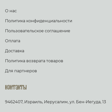
день же и час, на Кресте пригвождеи, Иже в
раи дерзновенныи от Адама грех, и
О нас
согрешении наших рукописание раздери,
Христе Боже, и спаси нас. Стих: Аз к Богу
Политика конфиденциальности
возвах, и Господь услыша мя. Стих: Вечер и
заутра и полудне, повем и возвещу, и
услышит глас мой. Слава, и ныне,
Пользовательское соглашение
Богородичен: Яко не имамы дерзновения, за
премногия грехи наша, но Ты, иже от Тебе
Оплата
рождьшагося, моли Богородице Дево, много
бо может молитва Матерня, на умоление
Доставка
Владыки. Не презри грешных мольбы
Всечистая, яко милостив есть, и спасти могии,
Политика возврата товаров
Иже страдати нас ради изволивыи. Аще ли
пост, чтется паремия, и в лествице. Таже,
Скоро да предварят ны щедроты Твоя
Для партнеров
Господи, яко обнищахом зело, помози нам,
Боже Спасителю наш; славы ради имене
Твоего Господи, избави нас, очисти грехи
Контакты
наша, имене Твоего ради. Трисвятое, и по
Отче наш… кондак, по уставу. Аще ли же пост,
глаголем тропари сия, глас 2: Спасение содея
9462407, Израиль, Иерусалим, ул. Бен-Иегуда, 13
посреде земли, Христе Боже, на Кресте
пречистеи руце Свои простер, собирая вся
языки вопиющия: Господи, слава Тебе. Слава: