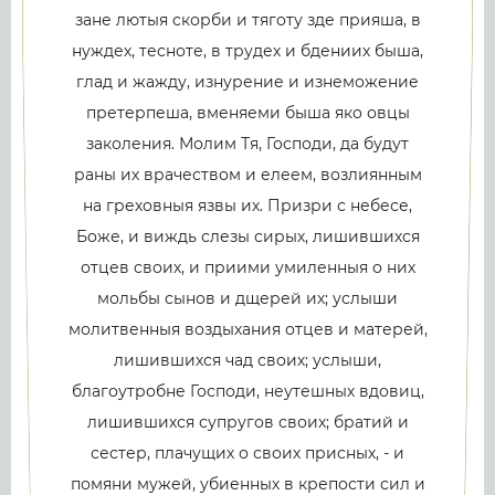
зане лютыя скорби и тяготу зде прияша, в
нуждех, тесноте, в трудех и бдениих быша,
глад и жажду, изнурение и изнеможение
претерпеша, вменяеми быша яко овцы
заколения. Молим Тя, Господи, да будут
раны их врачеством и елеем, возлиянным
на греховныя язвы их. Призри с небесе,
Боже, и виждь слезы сирых, лишившихся
отцев своих, и приими умиленныя о них
мольбы сынов и дщерей их; услыши
молитвенныя воздыхания отцев и матерей,
лишившихся чад своих; услыши,
благоутробне Господи, неутешных вдовиц,
лишившихся супругов своих; братий и
сестер, плачущих о своих присных, - и
помяни мужей, убиенных в крепости сил и