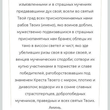
изъязвленными и в страшных мучениях
предававшими дух свой; всели во святый
Твой град всех приснопоминаемых нами
рабов Твоих (
имена
), яко воинов доблих,
мужественно подвизавшихся в страшных
приснопамятных нам бранех; облецы их
тамо в виссон светел и чист, яко зде
убеливших ризы своя в крови своей, и
венцев мученических сподоби; сотвори их
купно участниками в торжестве и славе
победителей, ратоборствовавших под
знаменем Креста Твоего с миром, плотию и
диаволом; водвори их в сонме славных
страстотерпцев, добропобедных
мучеников, праведных и всех святых Твоих.
Аминь.