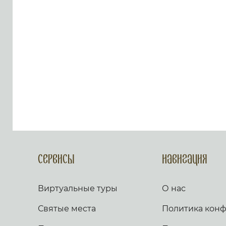
Твоему, Господи, яко благо.
Яко от всякия печали избави
мя, и на враги моя воззре око
мое. Псалом 54 Внуши Боже,
молитву мою, и не презри
моления моего. Вонми ми, и
услыши мя. Возскорбех
печалию моею, и смутихся от
гласа вражия, и от стужения
грешнича. Яко уклониша на
мя беззаконие, и во гневе
враждоваху ми. Сердце мое
смутися во мне, и страх
смерти нападе на мя. Боязнь
и трепет прииде на мя, и
покры мя тма. И рех: кто даст
ми криле, яко голуби, и
полещу и почию. Се удалихся
Сервисы
Навигация
бегая, и водворихся в
пустыни. Чаях Бога
спасающаго мя, от малодушия
Виртуальные туры
О нас
и бури. Потопи Господи, и
раздели языки их. Яко видех
Святые места
Политика кон
беззаконие и пререкание во
граде. День и нощь обыдет и