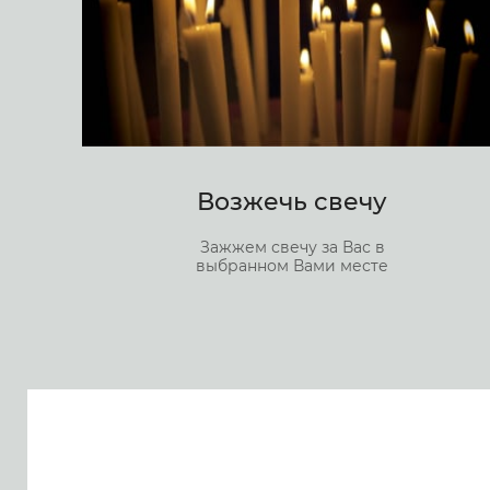
Возжечь свечу
Зажжем свечу за Вас в
выбранном Вами месте