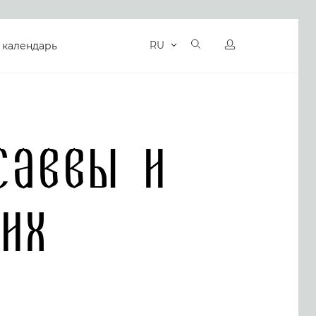
RU
 календарь
Саввы и
ких