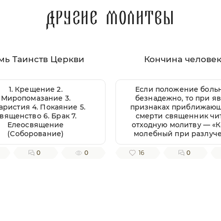
Другие молитвы
мь Таинств Церкви
Кончина челове
1. Крещение 2.
Если положение боль
Миропомазание 3.
безнадежно, то при я
аристия 4. Покаяние 5.
признаках приближаю
вященство 6. Брак 7.
смерти священник чи
Елеосвящение
отходную молитву — «
(Соборование)
молебный при разлуч
души от тела» или бо
полно он называется «
0
0
16
0
молебный ко Господу н
Иисусу Христу и Преч
Богородице Матери Гос
при разлучении души от
всякаго правовернаг
Родственники сами м
прочитать этот канон, 