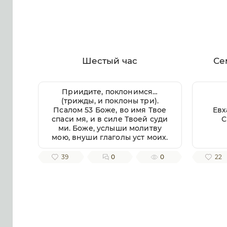
Шестый час
Се
Приидите, поклонимся…
(трижды, и поклоны три).
Псалом 53 Боже, во имя Твое
Евх
спаси мя, и в силе Твоей суди
С
ми. Боже, услыши молитву
мою, внуши глаголы уст моих.
Яко чуждии восташа на мя, и
крепцыи взыскаша душу мою,
39
0
0
22
и не предложиша Бога пред
собою. Се бо Бог помогает ми,
и Господь заступник души
моей. Отвратит злая врагом
моим, истиною Твоею
потреби их. Волею пожру
Тебе, исповемся имени