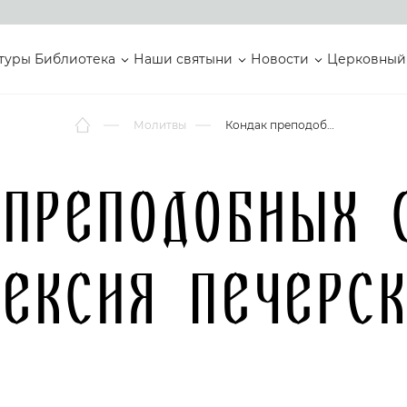
туры
Библиотека
Наши святыни
Новости
Церковный
Молитвы
Кондак преподобных Саввы и Алексия Печерских
 преподобных 
ексия Печерс