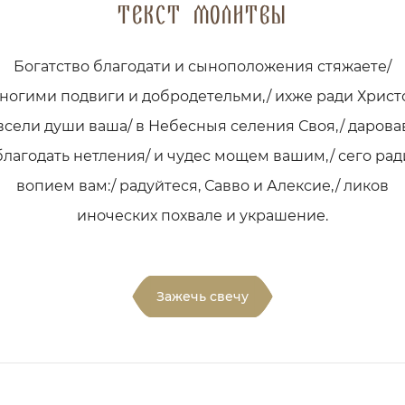
Текст молитвы
Богатство благодати и сыноположения стяжаете/
ногими подвиги и добродетельми,/ ихже ради Христ
всели души ваша/ в Небесныя селения Своя,/ дарова
благодать нетления/ и чудес мощем вашим,/ сего рад
вопием вам:/ радуйтеся, Савво и Алексие,/ ликов
иноческих похвале и украшение.
Зажечь свечу