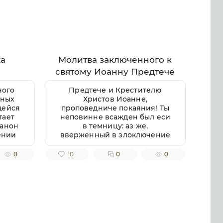
ка
Молитва заключенного к
святому Иоанну Предтече
ного
Предтече и Крестителю
вных
Христов Иоанне,
щейся
проповедниче покаяния! Ты
тает
неповинне всажден был еси
Канон
в темницу: аз же,
ении
вверженный в злоключение
лее
сие, достойное по делом
Канон
моим приемлю, яко
0
10
0
0
ашему
преступник правды и закона.
истой
Всели в мое сердце чувство
подни
покаяния о гресех моих!
 тела
Несть бо ни единыя злобы ни
о».
беззакония, ихже аз,
огут
окаянный, не содеях;
если
престрашни греси мои.