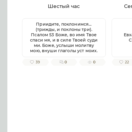
Шестый час
Се
Приидите, поклонимся…
(трижды, и поклоны три).
Псалом 53 Боже, во имя Твое
Евх
спаси мя, и в силе Твоей суди
С
ми. Боже, услыши молитву
мою, внуши глаголы уст моих.
Яко чуждии восташа на мя, и
крепцыи взыскаша душу мою,
39
0
0
22
и не предложиша Бога пред
собою. Се бо Бог помогает ми,
и Господь заступник души
моей. Отвратит злая врагом
моим, истиною Твоею
потреби их. Волею пожру
Тебе, исповемся имени
Твоему, Господи, яко благо.
Яко от всякия печали избави
мя, и на враги моя воззре око
мое. Псалом 54 Внуши Боже,
молитву мою, и не презри
моления моего. Вонми ми, и