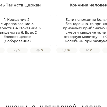
мь Таинств Церкви
Кончина челове
1. Крещение 2.
Если положение боль
Миропомазание 3.
безнадежно, то при я
аристия 4. Покаяние 5.
признаках приближаю
вященство 6. Брак 7.
смерти священник чи
Елеосвящение
отходную молитву — «
(Соборование)
молебный при разлуч
души от тела» или бо
полно он называется «
0
0
16
0
молебный ко Господу н
Иисусу Христу и Преч
Богородице Матери Гос
при разлучении души от
всякаго правовернаг
Родственники сами м
прочитать этот канон, 
невозможно приглас
священника, кроме чт
«молитвы, от иере
глаголемой на исход д
которая находится в к
канона. Этот канон чит