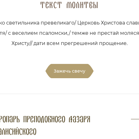
Текст молитвы
ко светильника превеликаго/ Церковь Христова слав
тя/ с веселием псаломски,/ темже не престай моляс
Христу// дати всем прегрешений прощение.
Зажечь свечу
ропарь преподобного Лазаря
алисийского