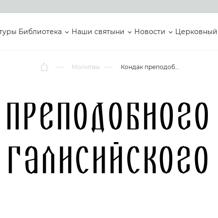
туры
Библиотека
Наши святыни
Новости
Церковный
Молитвы
Кондак преподобного Лазаря Галисийского
 преподобного
Галисийского