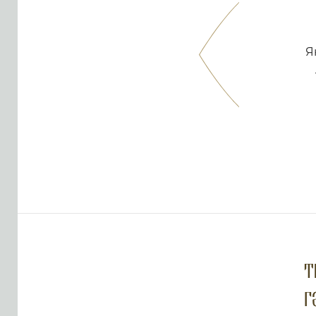
Я
Т
Г