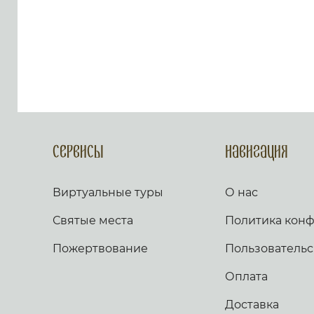
услыши мя. Возскорбех
печалию моею, и смутихся от
гласа вражия, и от стужения
грешнича. Яко уклониша на
мя беззаконие, и во гневе
враждоваху ми. Сердце мое
смутися во мне, и страх
смерти нападе на мя. Боязнь
и трепет прииде на мя, и
покры мя тма. И рех: кто даст
ми криле, яко голуби, и
полещу и почию. Се удалихся
Сервисы
Навигация
бегая, и водворихся в
пустыни. Чаях Бога
спасающаго мя, от малодушия
Виртуальные туры
О нас
и бури. Потопи Господи, и
раздели языки их. Яко видех
Святые места
Политика кон
беззаконие и пререкание во
граде. День и нощь обыдет и
Пожертвование
по стенам его, беззаконие и
Пользовательс
труд посреде его и неправда.
И не оскуде от пути его лихва
Оплата
и лесть. Яко аще бы враг
поносил ми, претерпел бых
Доставка
убо. И аще бы ненавидяи мя