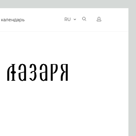
RU
 календарь
 Лазаря