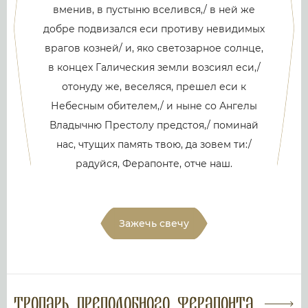
вменив, в пустыню вселився,/ в ней же
добре подвизался еси противу невидимых
врагов козней/ и, яко светозарное солнце,
в концех Галическия земли возсиял еси,/
отонуду же, веселяся, прешел еси к
Небесным обителем,/ и ныне со Ангелы
Владычню Престолу предстоя,/ поминай
нас, чтущих память твою, да зовем ти:/
радуйся, Ферапонте, отче наш.
Зажечь свечу
Тропарь преподобного Ферапонта