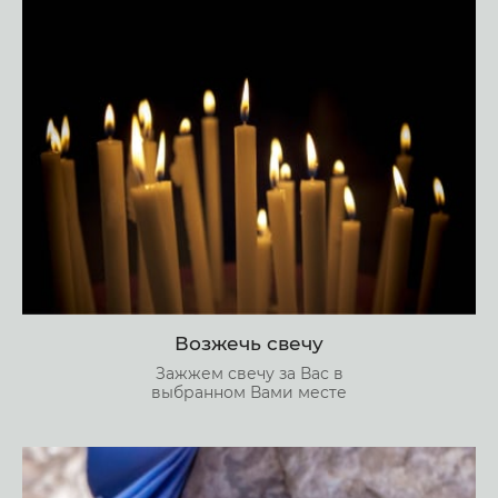
Возжечь свечу
Зажжем свечу за Вас в
выбранном Вами месте