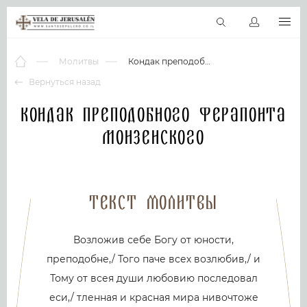
RU
Виртуальные туры
Библиотека
Наши святыни
Новос
Молитвы
Кондак преподобного Ферапонта Монзенского
Вернуться назад
Кондак преподобного Ферапонта
Монзенского
Текст молитвы
Возложив себе Богу от юности,
преподобне,/ Того паче всех возлюбив,/ и
Тому от всея души любовию последовал
еси,/ тленная и красная мира нивочтоже