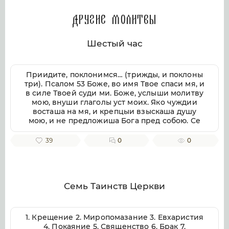
Другие молитвы
Шестый час
Приидите, поклонимся… (трижды, и поклоны
три). Псалом 53 Боже, во имя Твое спаси мя, и
в силе Твоей суди ми. Боже, услыши молитву
мою, внуши глаголы уст моих. Яко чуждии
восташа на мя, и крепцыи взыскаша душу
мою, и не предложиша Бога пред собою. Се
бо Бог помогает ми, и Господь заступник души
моей. Отвратит злая врагом моим, истиною
39
0
0
Твоею потреби их. Волею пожру Тебе,
исповемся имени Твоему, Господи, яко благо.
Яко от всякия печали избави мя, и на враги
моя воззре око мое. Псалом 54 Внуши Боже,
молитву мою, и не презри моления моего.
Семь Таинств Церкви
Вонми ми, и услыши мя. Возскорбех печалию
моею, и смутихся от гласа вражия, и от
стужения грешнича. Яко уклониша на мя
1. Крещение 2. Миропомазание 3. Евхаристия
беззаконие, и во гневе враждоваху ми.
4. Покаяние 5. Священство 6. Брак 7.