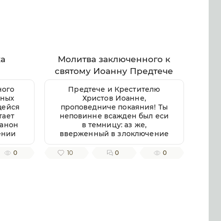
ка
Молитва заключенного к
святому Иоанну Предтече
ного
Предтече и Крестителю
вных
Христов Иоанне,
щейся
проповедниче покаяния! Ты
тает
неповинне всажден был еси
Канон
в темницу: аз же,
ении
вверженный в злоключение
лее
сие, достойное по делом
Канон
моим приемлю, яко
0
10
0
0
ашему
преступник правды и закона.
истой
Всели в мое сердце чувство
подни
покаяния о гресех моих!
 тела
Несть бо ни единыя злобы ни
о».
беззакония, ихже аз,
огут
окаянный, не содеях;
если
престрашни греси мои.