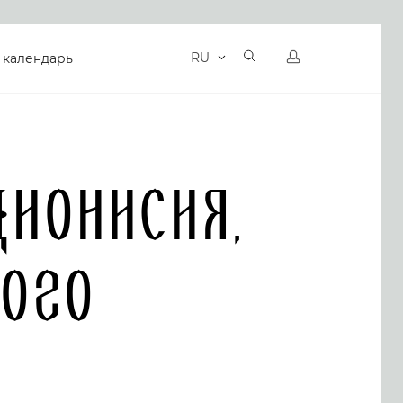
RU
 календарь
ионисия,
ого