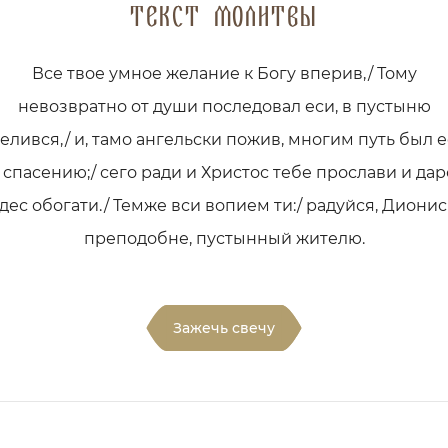
Текст молитвы
Все твое умное желание к Богу вперив,/ Тому
невозвратно от души последовал еси, в пустыню
елився,/ и, тамо ангельски пожив, многим путь был 
 спасению;/ сего ради и Христос тебе прослави и да
дес обогати./ Темже вси вопием ти:/ радуйся, Диони
преподобне, пустынный жителю.
Зажечь свечу