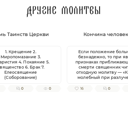
Другие молитвы
мь Таинств Церкви
Кончина челове
1. Крещение 2.
Если положение боль
Миропомазание 3.
безнадежно, то при я
аристия 4. Покаяние 5.
признаках приближаю
вященство 6. Брак 7.
смерти священник чи
Елеосвящение
отходную молитву — «
(Соборование)
молебный при разлуч
души от тела» или бо
полно он называется «
0
0
16
0
молебный ко Господу н
Иисусу Христу и Преч
Богородице Матери Гос
при разлучении души от
всякаго правовернаг
Родственники сами м
прочитать этот канон, 