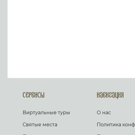
Твоему, Господи, яко благо.
Яко от всякия печали избави
мя, и на враги моя воззре око
мое. Псалом 54 Внуши Боже,
молитву мою, и не презри
моления моего. Вонми ми, и
услыши мя. Возскорбех
печалию моею, и смутихся от
гласа вражия, и от стужения
грешнича. Яко уклониша на
мя беззаконие, и во гневе
враждоваху ми. Сердце мое
смутися во мне, и страх
смерти нападе на мя. Боязнь
и трепет прииде на мя, и
покры мя тма. И рех: кто даст
ми криле, яко голуби, и
полещу и почию. Се удалихся
Сервисы
Навигация
бегая, и водворихся в
пустыни. Чаях Бога
спасающаго мя, от малодушия
Виртуальные туры
О нас
и бури. Потопи Господи, и
раздели языки их. Яко видех
Святые места
Политика кон
беззаконие и пререкание во
граде. День и нощь обыдет и