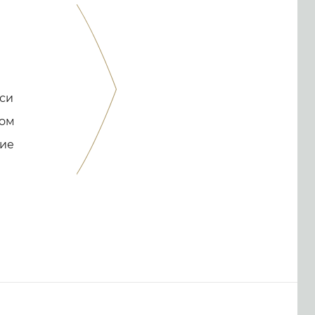
еси
ром
сие