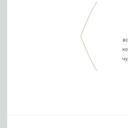
вс
ко
чу