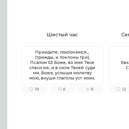
Шестый час
Се
Приидите, поклонимся…
(трижды, и поклоны три).
Псалом 53 Боже, во имя Твое
Евх
спаси мя, и в силе Твоей суди
С
ми. Боже, услыши молитву
мою, внуши глаголы уст моих.
Яко чуждии восташа на мя, и
крепцыи взыскаша душу мою,
39
0
0
22
и не предложиша Бога пред
собою. Се бо Бог помогает ми,
и Господь заступник души
моей. Отвратит злая врагом
моим, истиною Твоею
потреби их. Волею пожру
Тебе, исповемся имени