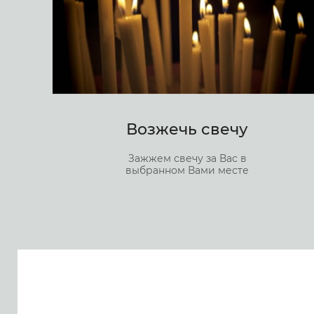
Возжечь свечу
Зажжем свечу за Вас в
выбранном Вами месте