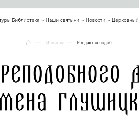
туры
Библиотека
Наши святыни
Новости
Церковный
Молитвы
Кондак преподобного Дионисия, игумена Глушицкого
преподобного Д
умена Глушицк