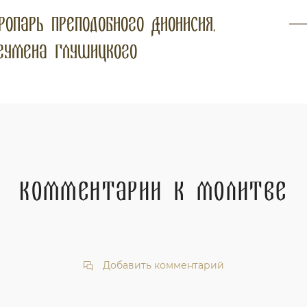
ропарь преподобного Дионисия,
гумена Глушицкого
Комментарии к молитве
Добавить комментарий