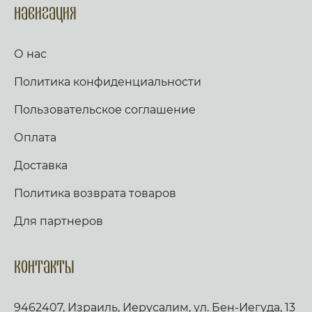
(трижды). Тропарь по уставу. Аще ли же пост,
Навигация
глаголем сии тропарь трижды: Иже в шестыи
день же и час, на Кресте пригвождеи, Иже в
раи дерзновенныи от Адама грех, и
О нас
согрешении наших рукописание раздери,
Христе Боже, и спаси нас. Стих: Аз к Богу
Политика конфиденциальности
возвах, и Господь услыша мя. Стих: Вечер и
заутра и полудне, повем и возвещу, и
услышит глас мой. Слава, и ныне,
Пользовательское соглашение
Богородичен: Яко не имамы дерзновения, за
премногия грехи наша, но Ты, иже от Тебе
Оплата
рождьшагося, моли Богородице Дево, много
бо может молитва Матерня, на умоление
Доставка
Владыки. Не презри грешных мольбы
Всечистая, яко милостив есть, и спасти могии,
Политика возврата товаров
Иже страдати нас ради изволивыи. Аще ли
пост, чтется паремия, и в лествице. Таже,
Скоро да предварят ны щедроты Твоя
Для партнеров
Господи, яко обнищахом зело, помози нам,
Боже Спасителю наш; славы ради имене
Твоего Господи, избави нас, очисти грехи
Контакты
наша, имене Твоего ради. Трисвятое, и по
Отче наш… кондак, по уставу. Аще ли же пост,
глаголем тропари сия, глас 2: Спасение содея
9462407, Израиль, Иерусалим, ул. Бен-Иегуда, 13
посреде земли, Христе Боже, на Кресте