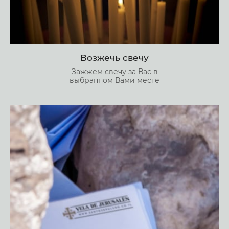
Возжечь свечу
Зажжем свечу за Вас в
выбранном Вами месте