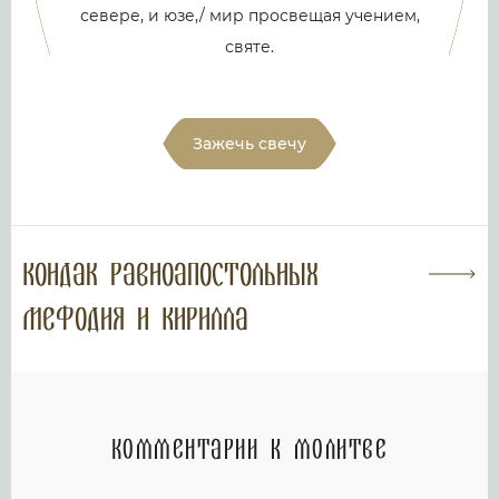
севере, и юзе,/ мир просвещая учением,
святе.
Зажечь свечу
Кондак равноапостольных
Мефодия и Кирилла
Комментарии к молитве