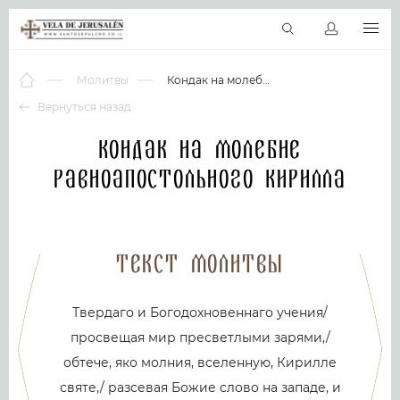
RU
Виртуальные туры
Библиотека
Наши святыни
Новос
Молитвы
Кондак на молебне равноапостольного Кирилла
Вернуться назад
Кондак на молебне
равноапостольного Кирилла
Текст молитвы
Твердаго и Богодохновеннаго учения/
просвещая мир пресветлыми зарями,/
обтече, яко молния, вселенную, Кирилле
святе,/ разсевая Божие слово на западе, и